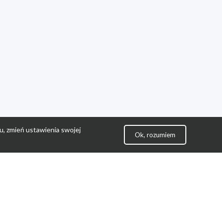
u, zmień ustawienia swojej
Ok, rozumiem
lityka Prywatności
ontakt