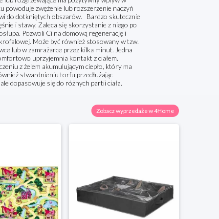
u powoduje zwężenie lub rozszerzenie naczyń
rwi do dotkniętych obszarów. Bardzo skutecznie
ęśnie i stawy. Zaleca się skorzystanie z niego po
gosłupa. Pozwoli Ci na domową regenerację i
mikrofalowej. Może być również stosowany w tzw.
wce lub w zamrażarce przez kilka minut. Jedna
omfortowo uprzyjemnia kontakt z ciałem.
zeniu z żelem akumulującym ciepło, który ma
również stwardnieniu torfu,przedłużając
e dopasowuje się do różnych partii ciała.
Zobacz wyprzedaże w 4Home