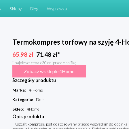
y
Sklepy
Blog
Wyprawka
Termokompres torfowy na szyję 4-
65.98
zł
71.48
zł
*
* najniższa cena z 30 dni przed obniżką
Zobacz w sklepie 4Home
Szczegóły produktu
Marka
:
4-Home
Kategoria
:
Dom
Sklep
:
4Home
Opis produktu
Kształt kompresu jest dostosowany przede wszystkim do odcinka s
stosować w dowolnym innym miejscu na ciele. Działanie schładzają