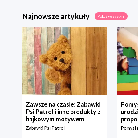
Najnowsze artykuły
Pokaż wszystkie
Zawsze na czasie: Zabawki
Pomys
Psi Patrol i inne produkty z
urodz
bajkowym motywem
propo
Zabawki Psi Patrol
Pomysł n