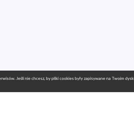
rwisów. Jeśli nie chcesz, by pliki cookies były zapisywane na Twoim dysk
a
Przepisy dla dzieci
Po
Nuumi.pl - moda online
K