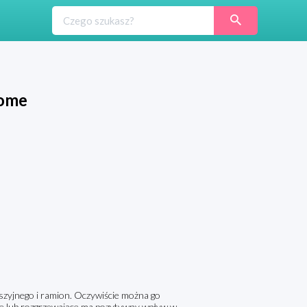
Home
zyjnego i ramion. Oczywiście można go
ce lub rozgrzewające ma pozytywny wpływ w