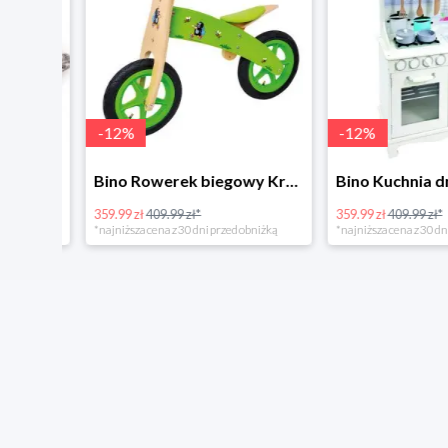
-
12
%
-
12
%
4Home Koc baranek świecący Dino
Bino Rowerek biegowy Krecik
359.99 zł
409.99 zł*
359.99 zł
409.99 zł*
*najniższa cena z 30 dni przed obniżką
*najniższa cena z 30 dni p