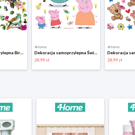
4Home
4Home
Dekoracja samoprzylepna Birds, 30 x 30 cm 4-Home
Dekoracja samoprzylepna Świnka Peppa, 30 x 30 cm 4-Home
28.99 zł
28.99 zł