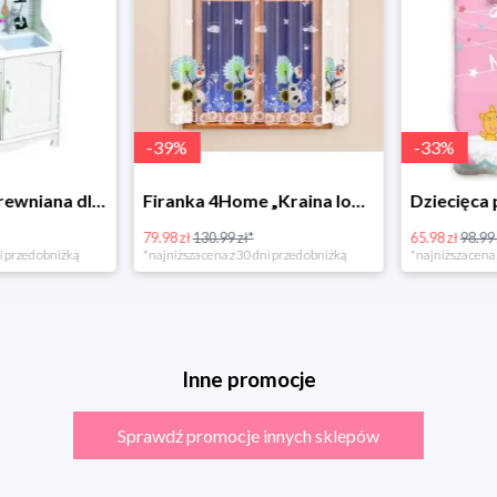
-
39
%
-
33
%
Bino Kuchnia drewniana dla dzieci Provence
Firanka 4Home „Kraina lodu” (Frozen)
79.98 zł
130.99 zł*
65.98 zł
98.99 zł
rzed obniżką
*najniższa cena z 30 dni przed obniżką
*najniższa cena z 3
Inne promocje
Sprawdź promocje innych sklepów