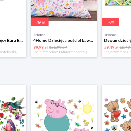
-
36
%
-
5
%
4Home
4Home
Bellatex Koc dziecięcy Bára Butterfly różowy, 75 x 100 cm
4Home Dziecięca pościel bawełniana Unicorns, 140 x 200 cm, 70 x 90 cm
99.99 zł
156.99 zł*
59.49 zł
62.49 
rzed obniżką
*najniższa cena z 30 dni przed obniżką
*najniższa cena z 3