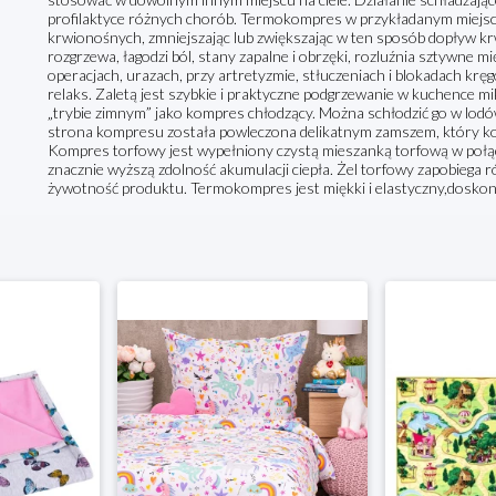
profilaktyce różnych chorób. Termokompres w przykładanym miejsc
krwionośnych, zmniejszając lub zwiększając w ten sposób dopływ k
rozgrzewa, łagodzi ból, stany zapalne i obrzęki, rozluźnia sztywne mi
operacjach, urazach, przy artretyzmie, stłuczeniach i blokadach krę
relaks. Zaletą jest szybkie i praktyczne podgrzewanie w kuchence 
„trybie zimnym” jako kompres chłodzący. Można schłodzić go w lodó
strona kompresu została powleczona delikatnym zamszem, który k
Kompres torfowy jest wypełniony czystą mieszanką torfową w połąc
znacznie wyższą zdolność akumulacji ciepła. Żel torfowy zapobiega 
żywotność produktu. Termokompres jest miękki i elastyczny,doskonal