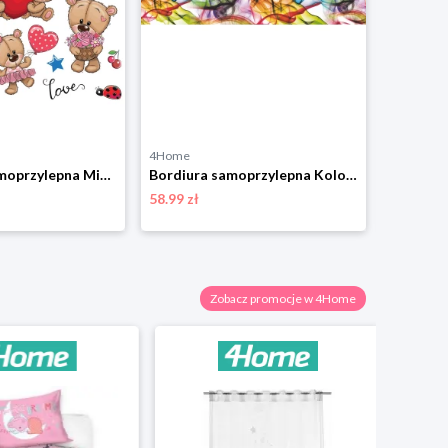
4Home
4Home
Dekoracja samoprzylepna Misie, 30 x 30 cm 4-Home
Bordiura samoprzylepna Kolorowy dym, 500 x 14 cm 4-Home
58.99 zł
28.99 zł
Zobacz promocje w 4Home