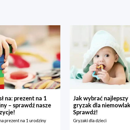
ł na: prezent na 1
Jak wybrać najlepszy
iny – sprawdź nasze
gryzak dla niemowla
zycje!
Sprawdź!
a prezent na 1 urodziny
Gryzaki dla dzieci