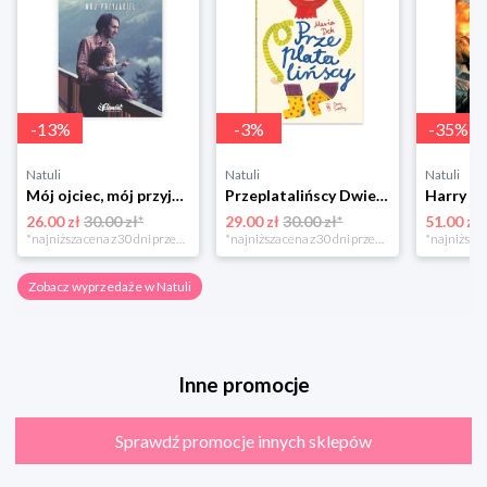
-
13
%
-
3
%
-
35
%
Natuli
Natuli
Natuli
Mój ojciec, mój przyjaciel Element
Przeplatalińscy Dwie siostry
26.00 zł
30.00 zł*
29.00 zł
30.00 zł*
51.00 zł
*najniższa cena z 30 dni przed obniżką
*najniższa cena z 30 dni przed obniżką
Zobacz wyprzedaże w Natuli
Inne promocje
Sprawdź promocje innych sklepów