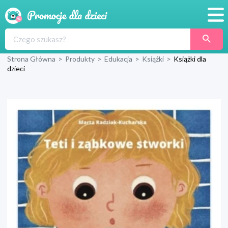
Promocje
Strona Główna
>
Produkty
>
Edukacja
>
Książki
>
Książki dla
Produkty
dzieci
Sklepy
Blog
Wyprawka