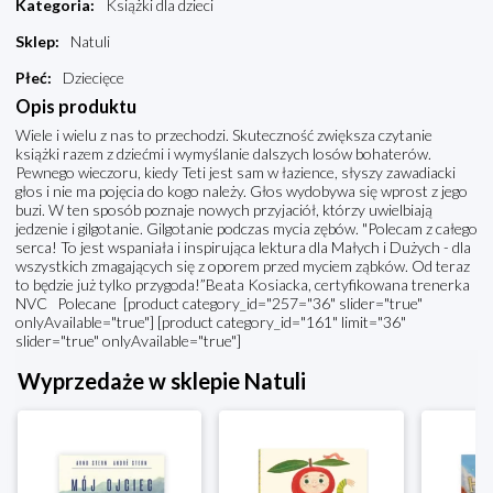
Kategoria
:
Książki dla dzieci
Sklep
:
Natuli
Płeć
:
Dziecięce
Opis produktu
Wiele i wielu z nas to przechodzi. Skuteczność zwiększa czytanie
książki razem z dziećmi i wymyślanie dalszych losów bohaterów.
Pewnego wieczoru, kiedy Teti jest sam w łazience, słyszy zawadiacki
głos i nie ma pojęcia do kogo należy. Głos wydobywa się wprost z jego
buzi. W ten sposób poznaje nowych przyjaciół, którzy uwielbiają
jedzenie i gilgotanie. Gilgotanie podczas mycia zębów. "Polecam z całego
serca! To jest wspaniała i inspirująca lektura dla Małych i Dużych - dla
wszystkich zmagających się z oporem przed myciem ząbków. Od teraz
to będzie już tylko przygoda!”Beata Kosiacka, certyfikowana trenerka
NVC Polecane [product category_id="257="36" slider="true"
onlyAvailable="true"] [product category_id="161" limit="36"
slider="true" onlyAvailable="true"]
Wyprzedaże w sklepie Natuli