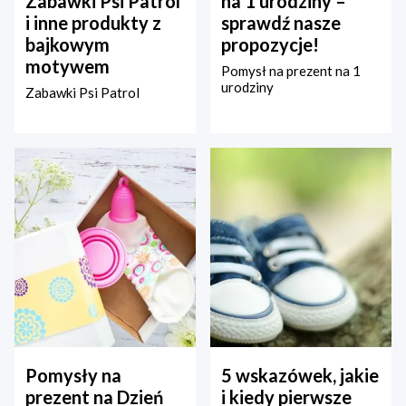
Zabawki Psi Patrol
na 1 urodziny –
i inne produkty z
sprawdź nasze
bajkowym
propozycje!
motywem
Pomysł na prezent na 1
urodziny
Zabawki Psi Patrol
Pomysły na
5 wskazówek, jakie
prezent na Dzień
i kiedy pierwsze