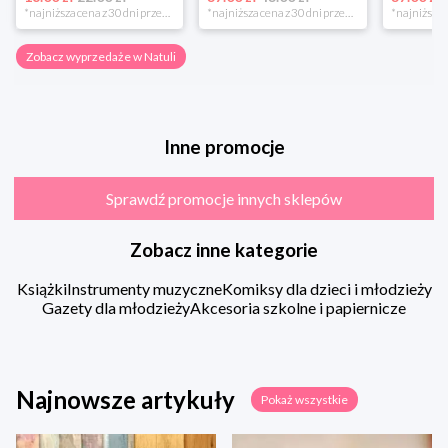
*najniższa cena z 30 dni przed obniżką
*najniższa cena z 30 dni przed obniżką
Zobacz wyprzedaże w Natuli
Inne promocje
Sprawdź promocje innych sklepów
Zobacz inne kategorie
Książki
Instrumenty muzyczne
Komiksy dla dzieci i młodzieży
Gazety dla młodzieży
Akcesoria szkolne i papiernicze
Najnowsze artykuły
Pokaż wszystkie