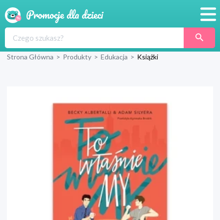
Promocje
Strona Główna
>
Produkty
>
Edukacja
>
Książki
Produkty
Sklepy
Blog
Wyprawka