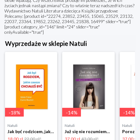
siebie wpadają. Czy wszechświat próbuje im powiedzieć, że w ich
życiach jednak nastąpi zmiana? Czy to właśnie teraz nadszedł ich czas?
Wydawnictwo Natuli Literatura dziecięca Książki przygodowe
Polecamy: [product id="22274, 23852, 23455, 15065, 23529, 23132,
22037, 23364, 19852, 23262, 23445, 21838, 16499" slider="true"]
[product category_id="146" limit="24" slider="true"
onlyAvailable="true"]
Wyprzedaże w sklepie Natuli
-
18
%
-
14
%
-
14
%
Natuli
Natuli
Natuli
Jak być rodzicem, jakim zawsze chciałeś być Media rodzina
Już się nie rozumiemy! Jak przeżyć czas trzaskających drzwi Esprit
18.00 zł
22.00 zł*
37.00 zł
43.00 zł*
37.00 zł