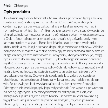
Płeć
:
Chłopięce
Opis produktu
To właśnie my Becky Albertalli i Adam Silvera ponownie łączą siły, aby
kontynuować historię Arthura i Bena! Chłopaków, w których
czytelnicy po raz pierwszy zakochali się w bestsellerowej komedii
romantycznej „A jeśli to my”! Ben po pierwszym roku studiów czuje, że
utknął: zajęcia są męczące, praca na pół etatu z ojcem – jeszcze gorsza,
a Dylan, jego najlepszy przyjaciel, zachowuje się dziwnie. Jedynym
jasnym punktem w życiu Bena jest Mario, jego kompan w pisaniu,
który udziela mu lekcji hiszpańskiego i daje mnóstwo całusów. Wielkie
hollywoodzkie marzenia Mario sprawiają, że Ben zaczyna śnić o swoich
pragnieniach jeszcze intensywniej, a wybory, których dokonuje, mogą
być kluczem do zmiany przyszłości. Tylko dlaczego nie może przestać
myśleć o pewnym chłopaku ze swojej przeszłości? Arthur powraca do
Nowego Jorku po raz pierwszy od dwóch lat, gotów szturmować świat
teatru jako najlepszy na świecie stażysta asystenta reżysera off-
broadwayowskiego. Oczywiście spędzanie lata z dala od swojego
słodkiego, niezawodnego chłopaka Mikeya jest beznadziejne, ale on
wie, że ich związek jest wystarczająco silny, by przetrwać rozłąkę.
Dlatego to nic wielkiego, gdy jego były chłopak Ben wpada z powrotem
na scenę jego życia. I to zdecydowanie w porządku, że Ben jest
szczęśliwy z jakimś tajemniczym Mario. Pierwsze miłości zawsze są
wyjątkowe, ale już o wiele za późno na kolejne „co jeśli”, prawda?
Nawet gdy chłopcy próbują uciekać od tego, co było, nieustannie na