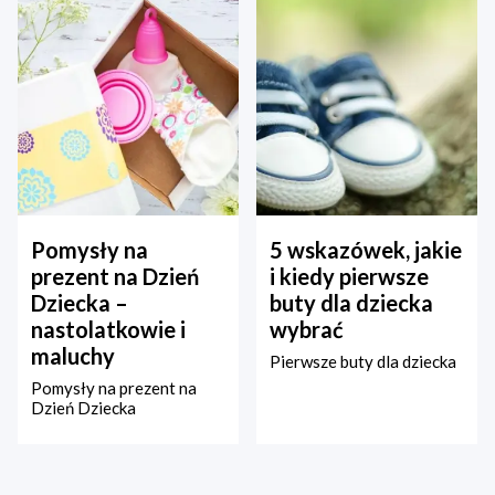
Pomysły na
5 wskazówek, jakie
prezent na Dzień
i kiedy pierwsze
Dziecka –
buty dla dziecka
nastolatkowie i
wybrać
maluchy
Pierwsze buty dla dziecka
Pomysły na prezent na
Dzień Dziecka