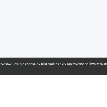
rwisów. Jeśli nie chcesz, by pliki cookies były zapisywane na Twoim dysk
a
Przepisy dla dzieci
Po
Nuumi.pl - moda online
K