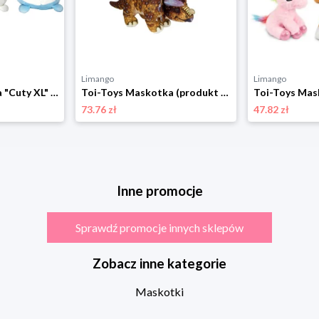
Limango
Limango
Toi-Toys Maskotka "Cuty XL" (produkt niespodzianka) - 2+ rozmiar: onesize
Toi-Toys Maskotka (produkt niespodzianka) - 12 m+ rozmiar: onesize
73.76 zł
47.82 zł
Inne promocje
Sprawdź promocje innych sklepów
Zobacz inne kategorie
Maskotki