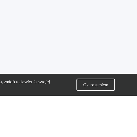
u, zmień ustawienia swojej
Ok, rozumiem
lityka Prywatności
ontakt