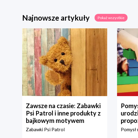
Najnowsze artykuły
Pokaż wszystkie
Zawsze na czasie: Zabawki
Pomys
Psi Patrol i inne produkty z
urodz
bajkowym motywem
propo
Zabawki Psi Patrol
Pomysł n