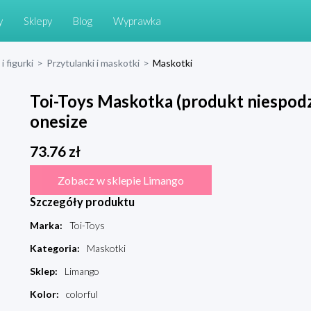
y
Sklepy
Blog
Wyprawka
i figurki
>
Przytulanki i maskotki
>
Maskotki
Toi-Toys Maskotka (produkt niespodz
onesize
73.76
zł
Zobacz w sklepie Limango
Szczegóły produktu
Marka
:
Toi-Toys
Kategoria
:
Maskotki
Sklep
:
Limango
Kolor
:
colorful