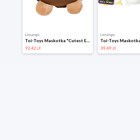
Limango
Limango
Toi-Toys Maskotka "Cutest Eyes Monkey" - 0+ rozmiar: onesize
92.42 zł
39.49 zł