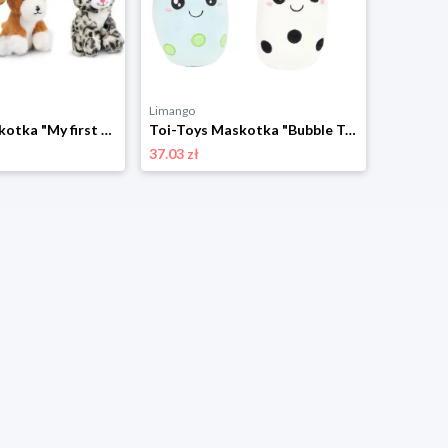
Limango
Toi-Toys Maskotka "My first Pet" - 3+ (produkt niespodzianka) rozmiar: onesize
Toi-Toys Maskotka "Bubble Tea" (produkt niespodzianka) - 18 m+ rozmiar: onesize
37.03 zł