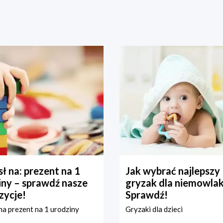
ł na: prezent na 1
Jak wybrać najlepszy
iny – sprawdź nasze
gryzak dla niemowla
zycje!
Sprawdź!
a prezent na 1 urodziny
Gryzaki dla dzieci