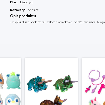
Płeć
:
Dziecięce
Rozmiary
:
onesize
Opis produktu
- miękki plusz- look:metal- zalecenia wiekowe: od 12. miesiącaUwag