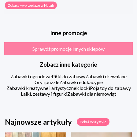
Zobacz wyprzedaże w Natuli
Inne promocje
Sprawdź promocje innych sklepów
Zobacz inne kategorie
Zabawki ogrodowe
Piłki do zabawy
Zabawki drewniane
Gry i puzzle
Zabawki edukacyjne
Zabawki kreatywne i artystyczne
Klocki
Pojazdy do zabawy
Lalki, zestawy i figurki
Zabawki dla niemowląt
Najnowsze artykuły
Pokaż wszystkie