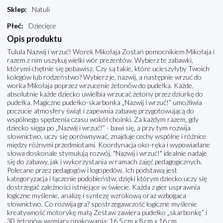
Sklep
:
Natuli
Płeć
:
Dziecięce
Opis produktu
Tulula Nazwij i wrzuć! Worek Mikołaja Zostań pomocnikiem Mikołaja i
razem z nim uszykuj wielki wór prezentów. Wybierz te zabawki,
którymi chętnie się pobawisz. Czy są takie, które ucieszyłyby Twoich
kolegów lub rodzeństwo? Wybierz je, nazwij, a następnie wrzuć do
worka Mikołaja poprzez wrzucenie żetonów do pudełka. Każde,
absolutnie każde dziecko uwielbia wrzucać żetony przez dziurkę do
pudełka. Magiczne pudełko-skarbonka „Nazwij i wrzuć!” umożliwia
poczucie atmosfery świąt i zapewnia zabawę przygotowującą do
wspólnego spędzenia czasu wokół choinki. Za każdym razem, gdy
dziecko sięga po „Nazwij i wrzuć!” - bawi się, a przy tym rozwija
słownictwo, uczy się porównywać, znajduje cechy wspólne i różnice
między różnymi przedmiotami. Koordynacja oko-ręka i wypowiadane
słowa doskonale stymulują rozwój. "Nazwij i wrzuć!" idealnie nadaje
się do zabawy, jak i wykorzystania w ramach zajęć pedagogicznych.
Polecane przez pedagogów i logopedów. Ich podstawą jest
kategoryzacja i łączenie podobieństw, dzięki którym dziecko uczy się
dostrzegać zależności istniejące w świecie. Każda z gier usprawnia
logiczne myślenie, analizę i syntezę wzrokową oraz wzbogaca
słownictwo. Co rozwija gra? spostrzegawczość logiczne myślenie
kreatywność motorykę małą Zestaw zawiera pudełko „skarbonkę” i
30 żetonów wymiary opakowania: 16,5 cm x 8 cm x 16 cm