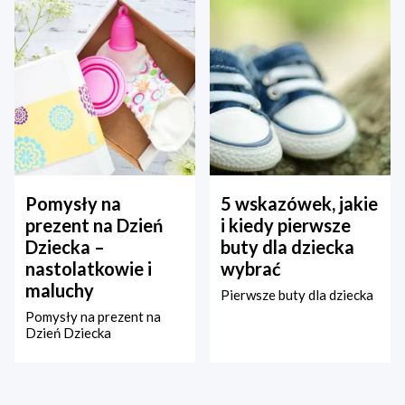
Pomysły na
5 wskazówek, jakie
prezent na Dzień
i kiedy pierwsze
Dziecka –
buty dla dziecka
nastolatkowie i
wybrać
maluchy
Pierwsze buty dla dziecka
Pomysły na prezent na
Dzień Dziecka