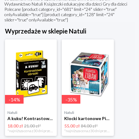
Wydawnictwo Natuli Książeczki edukacyjne dla dzieci Gry dla dzieci
Polecane [product category_id="681" limit="24" slider="true"
onlyAvailable="true"] [product category_id="128" limit="24"
slider="true" onlyAvailable="true"]
Wyprzedaże w sklepie Natuli
-
14
%
-
35
%
Natuli
Natuli
A kuku! Kontrastowe obrazki. Karty kontrastowe + poradnik 0+ Edgard
Klocki kartonowe Piramida Zabaw. Owoce i Warzywa Piramida zabaw
18.00 zł
21.00 zł*
55.00 zł
84.00 zł*
*najniższa cena z 30 dni przed obniżką
*najniższa cena z 30 dni przed obniżką