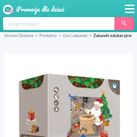
Promocje
Strona Główna
>
Produkty
>
Gry i zabawki
>
Zabawki edukacyjne
Produkty
Sklepy
Blog
Wyprawka