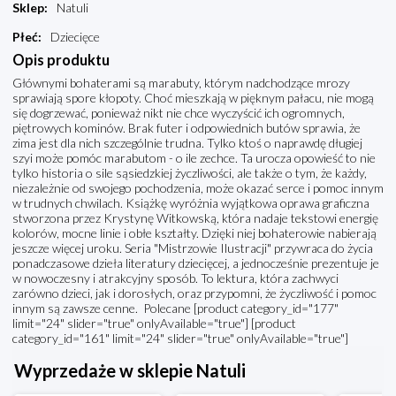
Sklep
:
Natuli
Płeć
:
Dziecięce
Opis produktu
Głównymi bohaterami są marabuty, którym nadchodzące mrozy
sprawiają spore kłopoty. Choć mieszkają w pięknym pałacu, nie mogą
się dogrzewać, ponieważ nikt nie chce wyczyścić ich ogromnych,
piętrowych kominów. Brak futer i odpowiednich butów sprawia, że
zima jest dla nich szczególnie trudna. Tylko ktoś o naprawdę długiej
szyi może pomóc marabutom - o ile zechce. Ta urocza opowieść to nie
tylko historia o sile sąsiedzkiej życzliwości, ale także o tym, że każdy,
niezależnie od swojego pochodzenia, może okazać serce i pomoc innym
w trudnych chwilach. Książkę wyróżnia wyjątkowa oprawa graficzna
stworzona przez Krystynę Witkowską, która nadaje tekstowi energię
kolorów, mocne linie i obłe kształty. Dzięki niej bohaterowie nabierają
jeszcze więcej uroku. Seria "Mistrzowie Ilustracji" przywraca do życia
ponadczasowe dzieła literatury dziecięcej, a jednocześnie prezentuje je
w nowoczesny i atrakcyjny sposób. To lektura, która zachwyci
zarówno dzieci, jak i dorosłych, oraz przypomni, że życzliwość i pomoc
innym są zawsze cenne. Polecane [product category_id="177"
limit="24" slider="true" onlyAvailable="true"] [product
category_id="161" limit="24" slider="true" onlyAvailable="true"]
Wyprzedaże w sklepie Natuli