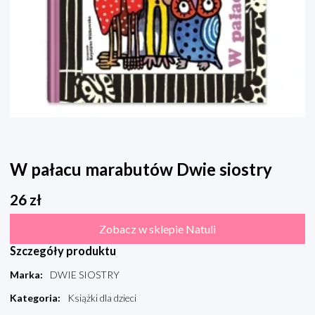
W pałacu marabutów Dwie siostry
26
zł
Zobacz w sklepie Natuli
Szczegóły produktu
Marka
:
DWIE SIOSTRY
Kategoria
:
Książki dla dzieci