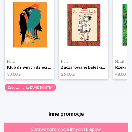
Natuli
Natuli
Natuli
Klub dziwnych dzieci Dwie siostry
Zaczarowane baletki Dwie siostry
Rzeki Dw
33.00 zł
26.00 zł
48.00 zł
Zobacz markę DWIE SIOSTRY
Inne promocje
Sprawdź promocje innych sklepów