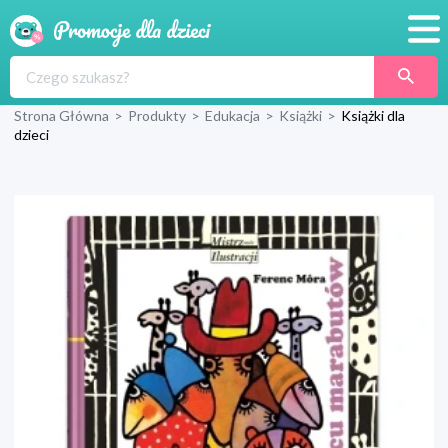
Promocje
Strona Główna
>
Produkty
>
Edukacja
>
Książki
>
Książki dla
Produkty
dzieci
Sklepy
Blog
Wyprawka