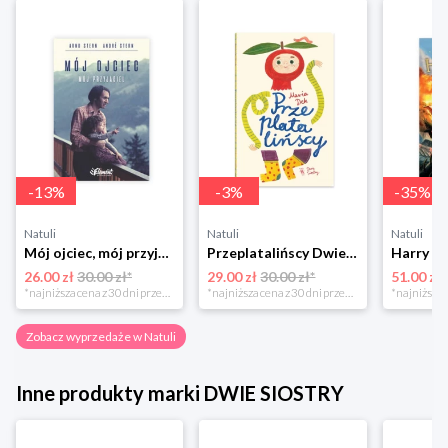
-
13
%
-
3
%
-
35
%
Natuli
Natuli
Natuli
Mój ojciec, mój przyjaciel Element
Przeplatalińscy Dwie siostry
26.00 zł
30.00 zł*
29.00 zł
30.00 zł*
51.00 zł
*najniższa cena z 30 dni przed obniżką
*najniższa cena z 30 dni przed obniżką
Zobacz wyprzedaże w Natuli
Inne produkty marki DWIE SIOSTRY