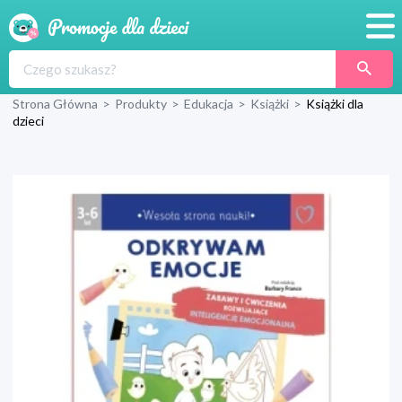
Promocje
Strona Główna
>
Produkty
>
Edukacja
>
Książki
>
Książki dla
Produkty
dzieci
Sklepy
Blog
Wyprawka