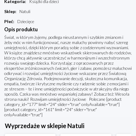
Kategoria
:
Książki dla dzieci
Sklep
:
Natuli
Płeć
:
Dziecięce
Opis produktu
Świat, w którym żyjemy, podlega nieustannym i szybkim zmianom i
żeby móc w nim funkcjonować, nasze maluchy powinny nabyć szereg
umiejętności, dzięki którym poradzą sobie z codziennymi wyzwaniami.
W książce znajdziesz mnóstwo wskazówek skierowanych do rodziców,
którzy chcą aktywnie uczestniczyć w harmonijnym i wszechstronnym
rozwoju swojego dziecka. Korzystając z opracowanych przez
ekspertów zróżnicowanych ćwiczeń, gier i zabaw, pomożesz maluchowi
odkrywać i rozwijać umiejętności życiowe wskazane przez Światową
Organizację Zdrowia. Podejmowanie decyzji, skuteczna komunikacja,
empatia, twórcze i krytyczne myślenie czy radzenie sobie z emocjami i
ze stresem – te i inne umiejętności poćwiczycie w atrakcyjny dla niego
sposób. Czeka was mnóstwo wspaniałej zabawy! Zobacz też: Wesoła
strona nauki! Rozwijam umiejętności życiowe Polecane [product
category_id="177" limit="24" slider="true" onlyAvailable="true"]
[product category_id="161" limit="24" slider="true"
onlyAvailable="true"]
Wyprzedaże w sklepie Natuli