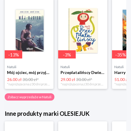
-
13
%
-
3
%
-
35
%
Natuli
Natuli
Natuli
Mój ojciec, mój przyjaciel Element
Przeplatalińscy Dwie siostry
26.00 zł
30.00 zł*
29.00 zł
30.00 zł*
51.00 zł
*najniższa cena z 30 dni przed obniżką
*najniższa cena z 30 dni przed obniżką
Zobacz wyprzedaże w Natuli
Inne produkty marki OLESIEJUK