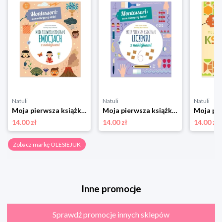
Natuli
Natuli
Natuli
Moja pierwsza książka o emocjach. Montessori: sam odkrywaj świat Olesiejuk
Moja pierwsza książka o liczeniu. Montessori: sam odkrywaj świat Olesiejuk
14.00 zł
14.00 zł
14.00 zł
Zobacz markę OLESIEJUK
Inne promocje
Sprawdź promocje innych sklepów