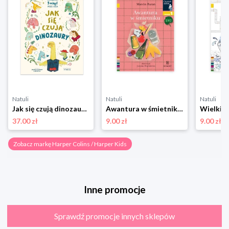
Natuli
Natuli
Natuli
Jak się czują dinozaury. Opowieści 5 minut przed snem Harper colins / harper kids
Awantura w śmietniku. Czytam sobie Eko. Poziom 1 Harper colins / harper kids
37.00 zł
9.00 zł
9.00 zł
Zobacz markę Harper Colins / Harper Kids
Inne promocje
Sprawdź promocje innych sklepów