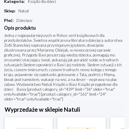
Kategoria
:
Książki dla dzieci
Sklep
:
Natuli
Płeć
:
Dziecięce
Opis produktu
Jedna z najpopularniejszych w Polsce serii książkowych dla
przedszkolaków. Świetna współczesna literatura dziecięca autorstwa
Zofii Staneckiej napisana przystępnym językiem, dowcipnie
zilustrowana przez Mariannę Oklejak, w nowoczesnej oprawie
graficznej. Przygody Basi poszerzają wiedzę dziecka, pomagają mu
zrozumieć otaczający świat, pokazują jak poradzić sobie w trudnych
sytuacjach.Siedem opowieści o Basi i jej rodzinie. Siedem sytuacji z ich
życia, czasem śmiesznych, czasem trudnych: nowy kolega z innego
kraju, pojawienie się opiekunki, gotowanie z Tatą, podróż z Mamą,
biwak pod namiotem, wakacje na wsi, a na deser - wyprawa na plac
zabaw. Wydawnictwo Natuli Książki o Basi Książki przygodowe dla
dzieci Basia [product category_id="439" limit="36" slider="true"
onlyAvailable="true"] [product category_id="161" limit="24"
slider="true" onlyAvailable="true"]
Wyprzedaże w sklepie Natuli