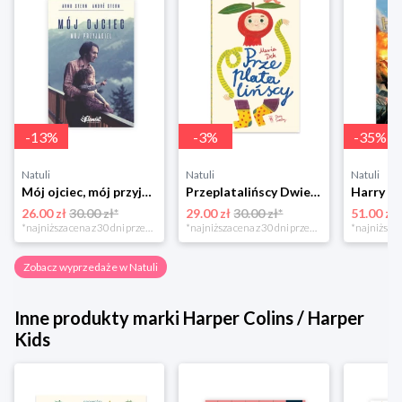
-
13
%
-
3
%
-
35
%
Natuli
Natuli
Natuli
Mój ojciec, mój przyjaciel Element
Przeplatalińscy Dwie siostry
26.00 zł
30.00 zł*
29.00 zł
30.00 zł*
51.00 zł
*najniższa cena z 30 dni przed obniżką
*najniższa cena z 30 dni przed obniżką
Zobacz wyprzedaże w Natuli
Inne produkty marki Harper Colins / Harper
Kids