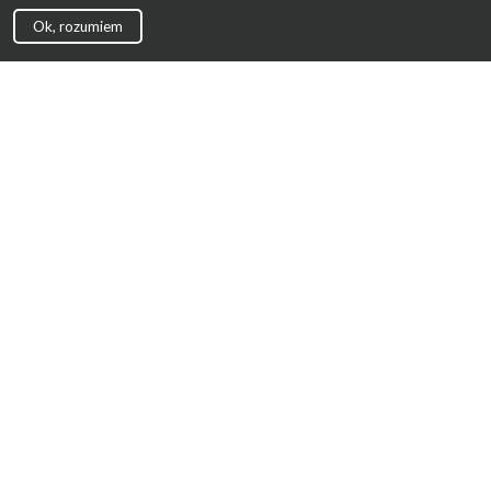
Ok, rozumiem
Strona Główna
Promocje
Sklepy
Wyprawka