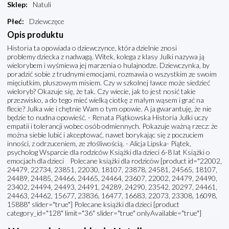
Sklep
:
Natuli
Płeć
:
Dziewczęce
Opis produktu
Historia ta opowiada o dziewczynce, która dzielnie znosi
problemy dziecka z nadwagą. Witek, kolega z klasy Julki nazywa ją
wielorybem i wyśmiewa jej marzenia o hulajnodze. Dziewczynka, by
poradzić sobie z trudnymi emocjami, rozmawia o wszystkim ze swoim
mięciutkim, pluszowym misiem. Czy w szkolnej ławce może siedzieć
wieloryb? Okazuje się, że tak. Czy wiecie, jak to jest nosić takie
przezwisko, a do tego mieć wielką ciotkę z małym wąsem i grać na
flecie? Julka wie i chętnie Wam o tym opowie. A ja gwarantuję, że nie
będzie to nudna opowieść. - Renata Piątkowska Historia Julki uczy
empatii i tolerancji wobec osób odmiennych. Pokazuje ważną rzecz: że
można siebie lubić i akceptować, nawet borykając się z poczuciem
inności, z odrzuceniem, ze złośliwością. - Alicja Lipska- Piątek,
psycholog Wsparcie dla rodziców Książki dla dzieci 6-8 lat Książki o
emocjach dla dzieci Polecane książki dla rodziców [product id="22002,
24479, 22734, 23851, 22030, 18107, 23878, 24581, 24565, 18107,
24489, 24485, 24466, 24465, 24464, 23607, 22002, 24479, 24490,
23402, 24494, 24493, 24491, 24289, 24290, 23542, 20297, 24461,
24463, 24462, 15677, 23836, 16477, 16683, 22073, 23308, 16098,
15888" slider="true"] Polecane książki dla dzieci [product
category_id="128" limit="36" slider="true" onlyAvailable="true"]