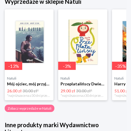
Wyprzedaże w sklepie Natuli
-
13
%
-
3
%
-
35
%
Natuli
Natuli
Natuli
Mój ojciec, mój przyjaciel Element
Przeplatalińscy Dwie siostry
26.00 zł
30.00 zł*
29.00 zł
30.00 zł*
51.00 zł
*najniższa cena z 30 dni przed obniżką
*najniższa cena z 30 dni przed obniżką
Zobacz wyprzedaże w Natuli
Inne produkty marki Wydawnictwo