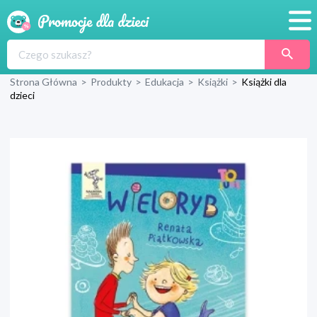
Promocje
Strona Główna
>
Produkty
>
Edukacja
>
Książki
>
Książki dla
Produkty
dzieci
Sklepy
Blog
Wyprawka