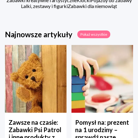
Zabawki kreatywne i artystyczne
Klocki
Pojazdy do zabawy
Lalki, zestawy i figurki
Zabawki dla niemowląt
Najnowsze artykuły
Pokaż wszystkie
Zawsze na czasie:
Pomysł na: prezent
Zabawki Psi Patrol
na 1 urodziny –
i inne produkty z
sprawdź nasze