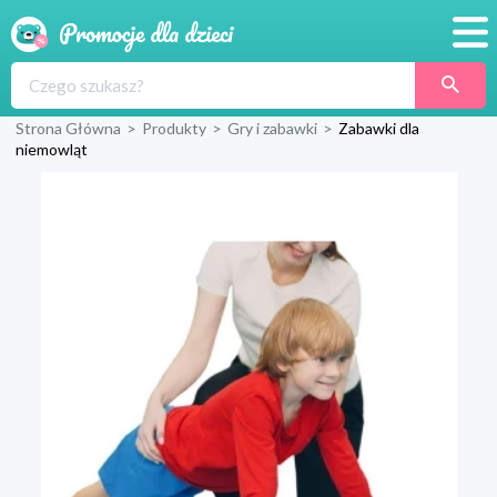
Promocje
Strona Główna
>
Produkty
>
Gry i zabawki
>
Zabawki dla
Produkty
niemowląt
Sklepy
Blog
Wyprawka