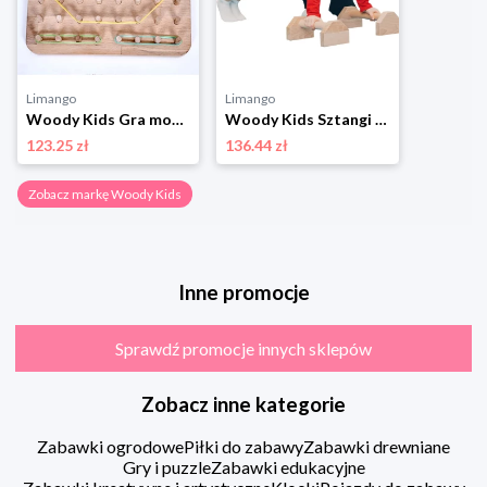
Limango
Limango
Woody Kids Gra motoryczna - 3+ rozmiar: 160x230 cm
Woody Kids Sztangi - 3+ rozmiar: onesize
123.25 zł
136.44 zł
Zobacz markę Woody Kids
Inne promocje
Sprawdź promocje innych sklepów
Zobacz inne kategorie
Zabawki ogrodowe
Piłki do zabawy
Zabawki drewniane
Gry i puzzle
Zabawki edukacyjne