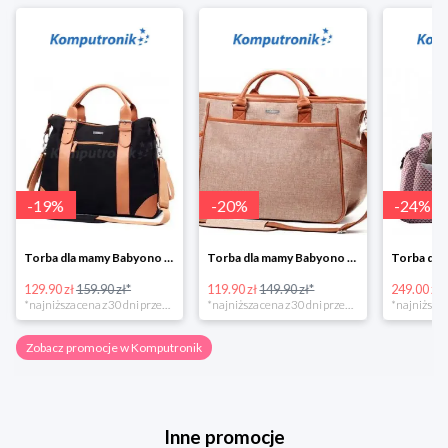
-
19
%
-
20
%
-
24
%
Torba dla mamy Babyono 1505/01 Comfort Icoinic 5/5
Torba dla mamy Babyono 1507/01 Comfort Chic w super cenie
129.90 zł
159.90 zł*
119.90 zł
149.90 zł*
249.00 zł
*najniższa cena z 30 dni przed obniżką
*najniższa cena z 30 dni przed obniżką
Zobacz promocje w Komputronik
Inne promocje