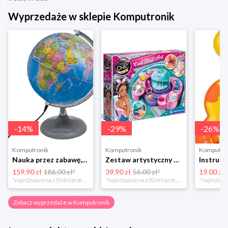
Wyprzedaże w sklepie Komputronik
-
14
%
-
29
%
-
26
%
Komputronik
Komputronik
Komputro
Nauka przez zabawę,zabawka edukacyjna,zabawka interaktywna Lexibook Globus Świecący Dzienny i Nocny PL LEXIBOOK
Zestaw artystyczny Clementoni Crazy chic Odjazdowe paznokcie 78771
159.90 zł
186.00 zł*
39.90 zł
56.00 zł*
19.00 zł
*najniższa cena z 30 dni przed obniżką
*najniższa cena z 30 dni przed obniżką
Zobacz wyprzedaże w Komputronik