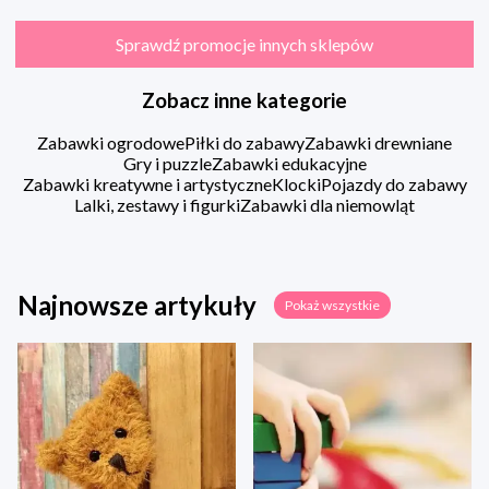
Sprawdź promocje innych sklepów
Zobacz inne kategorie
Zabawki ogrodowe
Piłki do zabawy
Zabawki drewniane
Gry i puzzle
Zabawki edukacyjne
Zabawki kreatywne i artystyczne
Klocki
Pojazdy do zabawy
Lalki, zestawy i figurki
Zabawki dla niemowląt
Najnowsze artykuły
Pokaż wszystkie