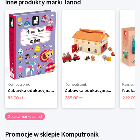
Inne produkty marki Janod
Komputronik
Komputronik
Komputro
Zabawka edukacyjna,zabawki magnetyczne Janod Magnetibook Księżniczki
Zabawka edukacyjna,zestaw do odgrywania ról Janod Farma Drewniana J03318
85.00 zł
285.00 zł
219.00 z
Zobacz markę Janod
Promocje w sklepie Komputronik