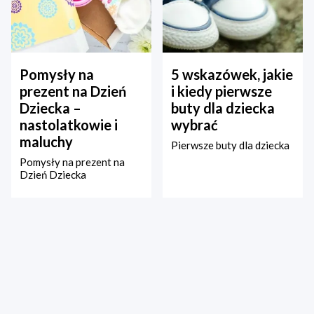
Pomysły na
5 wskazówek, jakie
prezent na Dzień
i kiedy pierwsze
Dziecka –
buty dla dziecka
nastolatkowie i
wybrać
maluchy
Pierwsze buty dla dziecka
Pomysły na prezent na
Dzień Dziecka