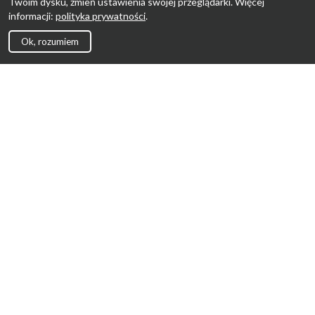
Twoim dysku, zmień ustawienia swojej przeglądarki. Więcej
informacji:
polityka prywatności
.
Ok, rozumiem
Strona Główna
Promocje
Sklepy