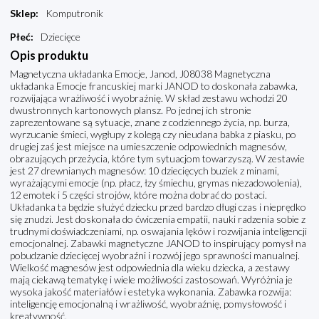
Sklep
:
Komputronik
Płeć
:
Dziecięce
Opis produktu
Magnetyczna układanka Emocje, Janod, J08038 Magnetyczna
układanka Emocje francuskiej marki JANOD to doskonała zabawka,
rozwijająca wrażliwość i wyobraźnię. W skład zestawu wchodzi 20
dwustronnych kartonowych plansz. Po jednej ich stronie
zaprezentowane są sytuacje, znane z codziennego życia, np. burza,
wyrzucanie śmieci, wygłupy z kolegą czy nieudana babka z piasku, po
drugiej zaś jest miejsce na umieszczenie odpowiednich magnesów,
obrazujących przeżycia, które tym sytuacjom towarzyszą. W zestawie
jest 27 drewnianych magnesów: 10 dziecięcych buziek z minami,
wyrażającymi emocje (np. płacz, łzy śmiechu, grymas niezadowolenia),
12 emotek i 5 części strojów, które można dobrać do postaci.
Układanka ta będzie służyć dziecku przed bardzo długi czas i nieprędko
się znudzi. Jest doskonała do ćwiczenia empatii, nauki radzenia sobie z
trudnymi doświadczeniami, np. oswajania lęków i rozwijania inteligencji
emocjonalnej. Zabawki magnetyczne JANOD to inspirujący pomysł na
pobudzanie dziecięcej wyobraźni i rozwój jego sprawności manualnej.
Wielkość magnesów jest odpowiednia dla wieku dziecka, a zestawy
mają ciekawą tematykę i wiele możliwości zastosowań. Wyróżnia je
wysoka jakość materiałów i estetyka wykonania. Zabawka rozwija:
inteligencję emocjonalną i wrażliwość, wyobraźnię, pomysłowość i
kreatywność.