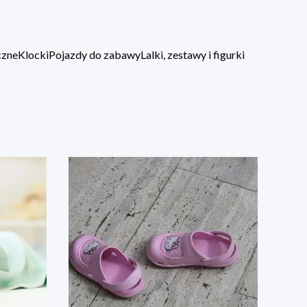
czne
Klocki
Pojazdy do zabawy
Lalki, zestawy i figurki