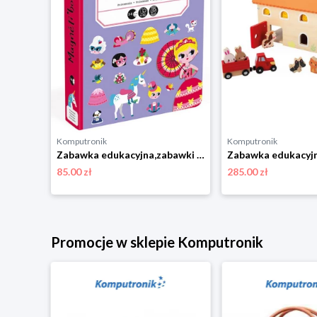
Komputronik
Komputronik
Zabawka edukacyjna Janod Essentiel Drewniana układanka Sortowanie
Zabawka edukacyjna,zabawki magnetyczne Janod Magnetibook Księżniczki
85.00 zł
285.00 zł
Promocje w sklepie Komputronik