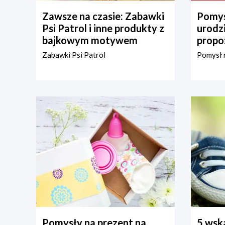
Zawsze na czasie: Zabawki
Pomys
Psi Patrol i inne produkty z
urodz
bajkowym motywem
propo
Zabawki Psi Patrol
Pomysł n
Pomysły na prezent na
5 wska