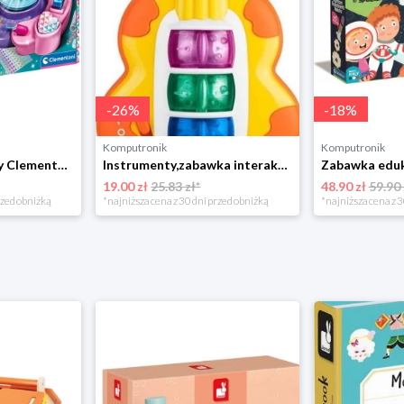
-
26
%
-
18
%
Komputronik
Komputronik
Zestaw artystyczny Clementoni Crazy chic Odjazdowe paznokcie 78771
Instrumenty,zabawka interaktywna Chicco Baby Sense & Focus Żyrafa Gitara
19.00 zł
25.83 zł*
48.90 zł
59.90 
rzed obniżką
*najniższa cena z 30 dni przed obniżką
*najniższa cena z 3