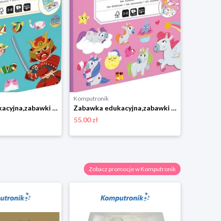
Komputronik
Komputro
Zabawka edukacyjna,zabawki magnetyczne Janod Magnetibook Historia
Zabawka edukacyjna,zabawki magnetyczne Janod Magneti'stories Jednorożce
55.00 zł
219.00 zł
Zobacz promocje w Komputronik