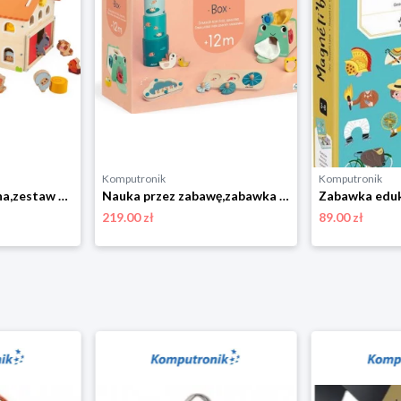
Komputronik
Komputronik
Zabawka edukacyjna,zestaw do odgrywania ról Janod Farma Drewniana J03318
Nauka przez zabawę,zabawka edukacyjna Janod Box 12 m+ Zestaw Zabawek Edukacyjnych
219.00 zł
89.00 zł