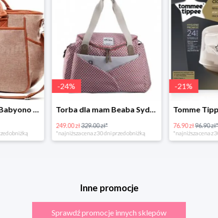
-
21
%
-
25
%
Torba dla mam Beaba Sydney Play Print marsala
Tomme Tippee Sterylizator mikrofalowy w super cenie
76.90 zł
96.90 zł*
239.00 zł
319.0
 przed obniżką
*najniższa cena z 30 dni przed obniżką
*najniższa cena 
Inne promocje
Sprawdź promocje innych sklepów