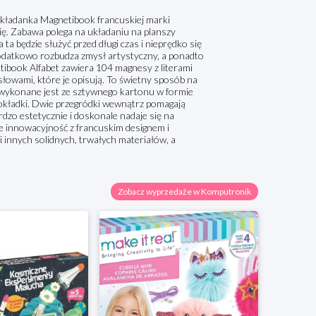
kładanka Magnetibook francuskiej marki
ę. Zabawa polega na układaniu na planszy
a będzie służyć przed długi czas i nieprędko się
 dodatkowo rozbudza zmysł artystyczny, a ponadto
tibook Alfabet zawiera 104 magnesy z literami
słowami, które je opisują. To świetny sposób na
 wykonane jest ze sztywnego kartonu w formie
 okładki. Dwie przegródki wewnątrz pomagają
dzo estetycznie i doskonale nadaje się na
ce innowacyjność z francuskim designem i
 innych solidnych, trwałych materiałów, a
Zobacz wyprzedaże w Komputronik