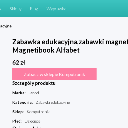
y
Sklepy
Blog
Wyprawka
acyjne
Zabawka edukacyjna,zabawki magne
Magnetibook Alfabet
62
zł
Zobacz w sklepie Komputronik
Szczegóły produktu
Marka
:
Janod
Kategoria
:
Zabawki edukacyjne
Sklep
:
Komputronik
Płeć
:
Dziecięce