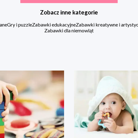
Zobacz inne kategorie
ane
Gry i puzzle
Zabawki edukacyjne
Zabawki kreatywne i artysty
Zabawki dla niemowląt