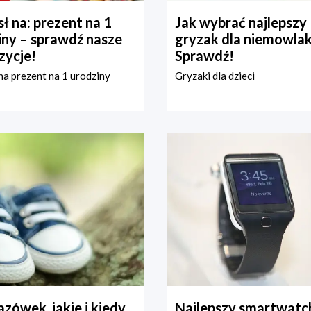
ł na: prezent na 1
Jak wybrać najlepszy
iny – sprawdź nasze
gryzak dla niemowla
zycje!
Sprawdź!
a prezent na 1 urodziny
Gryzaki dla dzieci
zówek, jakie i kiedy
Najlepszy smartwatch