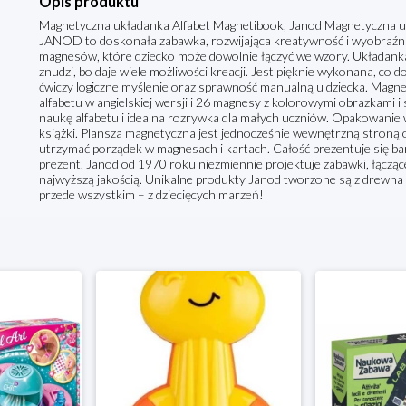
Opis produktu
Magnetyczna układanka Alfabet Magnetibook, Janod Magnetyczna u
JANOD to doskonała zabawka, rozwijająca kreatywność i wyobraźni
magnesów, które dziecko może dowolnie łączyć we wzory. Układanka t
znudzi, bo daje wiele możliwości kreacji. Jest pięknie wykonana, co
ćwiczy logiczne myślenie oraz sprawność manualną u dziecka. Magne
alfabetu w angielskiej wersji i 26 magnesy z kolorowymi obrazkami i 
naukę alfabetu i idealna rozrywka dla małych uczniów. Opakowanie
książki. Plansza magnetyczna jest jednocześnie wewnętrzną stroną
utrzymać porządek w magnesach i kartach. Całość prezentuje się bar
prezent. Janod od 1970 roku niezmiennie projektuje zabawki, łączą
najwyższą jakością. Unikalne produkty Janod tworzone są z drewna i
przede wszystkim – z dziecięcych marzeń!