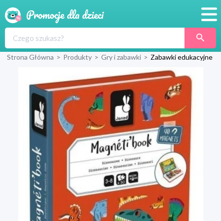
Promocje
Strona Główna
>
Produkty
>
Gry i zabawki
>
Zabawki edukacyjne
Produkty
Sklepy
Blog
Wyprawka