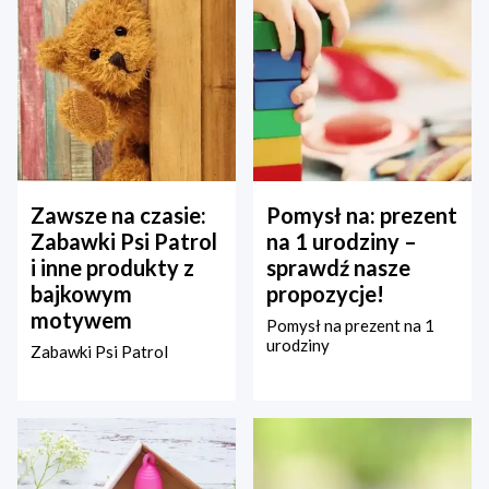
Zawsze na czasie:
Pomysł na: prezent
Zabawki Psi Patrol
na 1 urodziny –
i inne produkty z
sprawdź nasze
bajkowym
propozycje!
motywem
Pomysł na prezent na 1
urodziny
Zabawki Psi Patrol