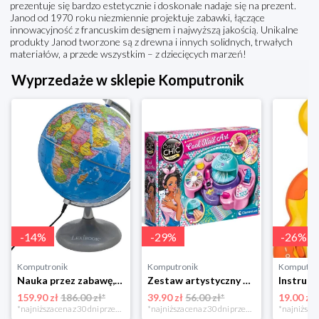
prezentuje się bardzo estetycznie i doskonale nadaje się na prezent.
Janod od 1970 roku niezmiennie projektuje zabawki, łączące
innowacyjność z francuskim designem i najwyższą jakością. Unikalne
produkty Janod tworzone są z drewna i innych solidnych, trwałych
materiałów, a przede wszystkim – z dziecięcych marzeń!
Wyprzedaże w sklepie Komputronik
-
14
%
-
29
%
-
26
%
Komputronik
Komputronik
Komputro
Nauka przez zabawę,zabawka edukacyjna,zabawka interaktywna Lexibook Globus Świecący Dzienny i Nocny PL LEXIBOOK
Zestaw artystyczny Clementoni Crazy chic Odjazdowe paznokcie 78771
159.90 zł
186.00 zł*
39.90 zł
56.00 zł*
19.00 zł
*najniższa cena z 30 dni przed obniżką
*najniższa cena z 30 dni przed obniżką