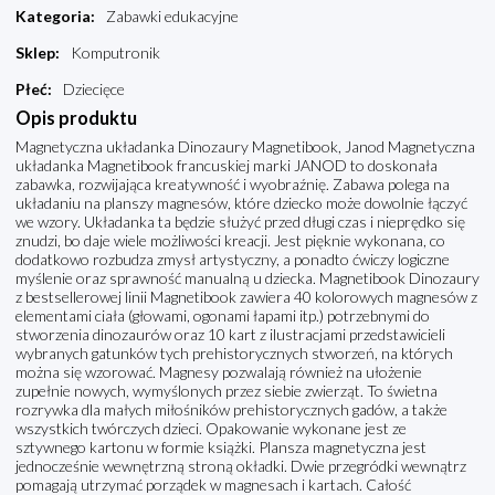
Kategoria
:
Zabawki edukacyjne
Sklep
:
Komputronik
Płeć
:
Dziecięce
Opis produktu
Magnetyczna układanka Dinozaury Magnetibook, Janod Magnetyczna
układanka Magnetibook francuskiej marki JANOD to doskonała
zabawka, rozwijająca kreatywność i wyobraźnię. Zabawa polega na
układaniu na planszy magnesów, które dziecko może dowolnie łączyć
we wzory. Układanka ta będzie służyć przed długi czas i nieprędko się
znudzi, bo daje wiele możliwości kreacji. Jest pięknie wykonana, co
dodatkowo rozbudza zmysł artystyczny, a ponadto ćwiczy logiczne
myślenie oraz sprawność manualną u dziecka. Magnetibook Dinozaury
z bestsellerowej linii Magnetibook zawiera 40 kolorowych magnesów z
elementami ciała (głowami, ogonami łapami itp.) potrzebnymi do
stworzenia dinozaurów oraz 10 kart z ilustracjami przedstawicieli
wybranych gatunków tych prehistorycznych stworzeń, na których
można się wzorować. Magnesy pozwalają również na ułożenie
zupełnie nowych, wymyślonych przez siebie zwierząt. To świetna
rozrywka dla małych miłośników prehistorycznych gadów, a także
wszystkich twórczych dzieci. Opakowanie wykonane jest ze
sztywnego kartonu w formie książki. Plansza magnetyczna jest
jednocześnie wewnętrzną stroną okładki. Dwie przegródki wewnątrz
pomagają utrzymać porządek w magnesach i kartach. Całość