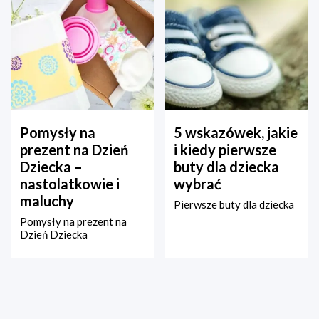
Pomysły na
5 wskazówek, jakie
prezent na Dzień
i kiedy pierwsze
Dziecka –
buty dla dziecka
nastolatkowie i
wybrać
maluchy
Pierwsze buty dla dziecka
Pomysły na prezent na
Dzień Dziecka