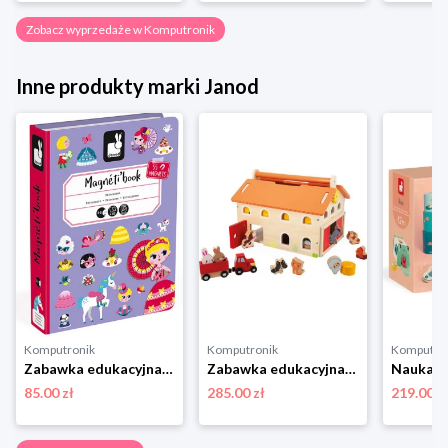
Zobacz wyprzedaże w Komputronik
Inne produkty marki Janod
Komputronik
Komputronik
Komputro
Zabawka edukacyjna,zabawki magnetyczne Janod Magnetibook Księżniczki
Zabawka edukacyjna,zestaw do odgrywania ról Janod Farma Drewniana J03318
85.00 zł
285.00 zł
219.00 z