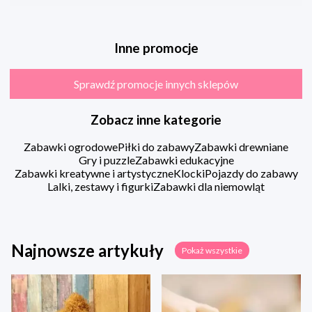
Inne promocje
Sprawdź promocje innych sklepów
Zobacz inne kategorie
Zabawki ogrodowe
Piłki do zabawy
Zabawki drewniane
Gry i puzzle
Zabawki edukacyjne
Zabawki kreatywne i artystyczne
Klocki
Pojazdy do zabawy
Lalki, zestawy i figurki
Zabawki dla niemowląt
Najnowsze artykuły
Pokaż wszystkie