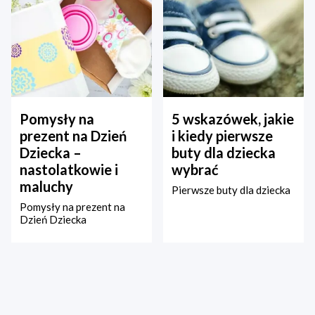
Pomysły na
5 wskazówek, jakie
prezent na Dzień
i kiedy pierwsze
Dziecka –
buty dla dziecka
nastolatkowie i
wybrać
maluchy
Pierwsze buty dla dziecka
Pomysły na prezent na
Dzień Dziecka