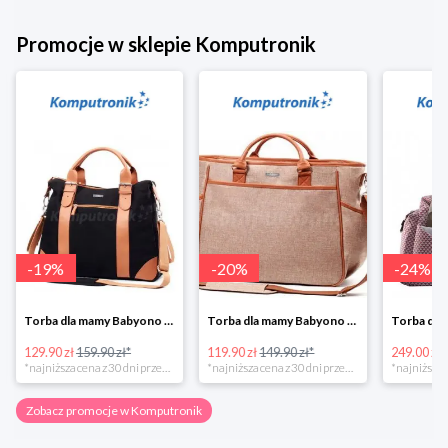
Promocje w sklepie Komputronik
-
19
%
-
20
%
-
24
%
Torba dla mamy Babyono 1505/01 Comfort Icoinic 5/5
Torba dla mamy Babyono 1507/01 Comfort Chic w super cenie
129.90 zł
159.90 zł*
119.90 zł
149.90 zł*
249.00 zł
*najniższa cena z 30 dni przed obniżką
*najniższa cena z 30 dni przed obniżką
Zobacz promocje w Komputronik