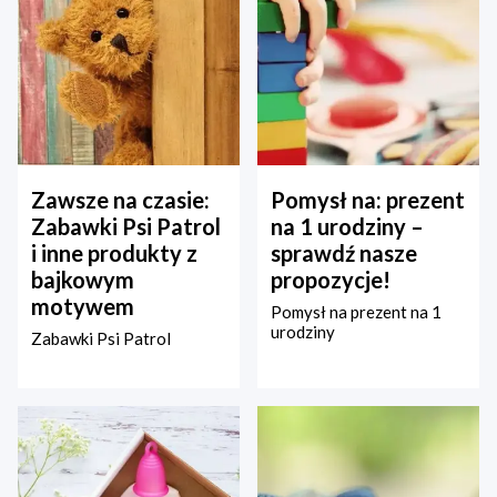
Zawsze na czasie:
Pomysł na: prezent
Zabawki Psi Patrol
na 1 urodziny –
i inne produkty z
sprawdź nasze
bajkowym
propozycje!
motywem
Pomysł na prezent na 1
urodziny
Zabawki Psi Patrol