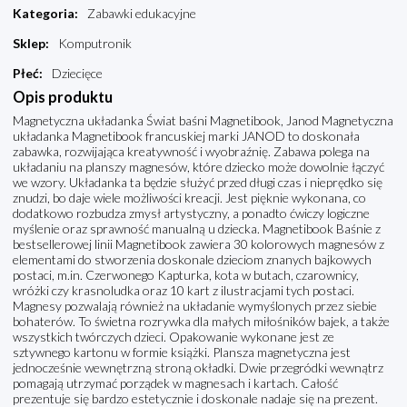
Kategoria
:
Zabawki edukacyjne
Sklep
:
Komputronik
Płeć
:
Dziecięce
Opis produktu
Magnetyczna układanka Świat baśni Magnetibook, Janod Magnetyczna
układanka Magnetibook francuskiej marki JANOD to doskonała
zabawka, rozwijająca kreatywność i wyobraźnię. Zabawa polega na
układaniu na planszy magnesów, które dziecko może dowolnie łączyć
we wzory. Układanka ta będzie służyć przed długi czas i nieprędko się
znudzi, bo daje wiele możliwości kreacji. Jest pięknie wykonana, co
dodatkowo rozbudza zmysł artystyczny, a ponadto ćwiczy logiczne
myślenie oraz sprawność manualną u dziecka. Magnetibook Baśnie z
bestsellerowej linii Magnetibook zawiera 30 kolorowych magnesów z
elementami do stworzenia doskonale dzieciom znanych bajkowych
postaci, m.in. Czerwonego Kapturka, kota w butach, czarownicy,
wróżki czy krasnoludka oraz 10 kart z ilustracjami tych postaci.
Magnesy pozwalają również na układanie wymyślonych przez siebie
bohaterów. To świetna rozrywka dla małych miłośników bajek, a także
wszystkich twórczych dzieci. Opakowanie wykonane jest ze
sztywnego kartonu w formie książki. Plansza magnetyczna jest
jednocześnie wewnętrzną stroną okładki. Dwie przegródki wewnątrz
pomagają utrzymać porządek w magnesach i kartach. Całość
prezentuje się bardzo estetycznie i doskonale nadaje się na prezent.