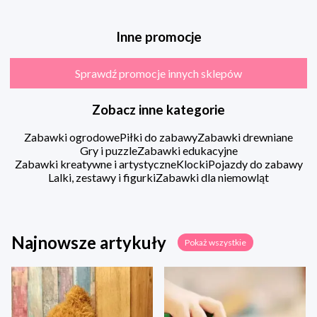
Inne promocje
Sprawdź promocje innych sklepów
Zobacz inne kategorie
Zabawki ogrodowe
Piłki do zabawy
Zabawki drewniane
Gry i puzzle
Zabawki edukacyjne
Zabawki kreatywne i artystyczne
Klocki
Pojazdy do zabawy
Lalki, zestawy i figurki
Zabawki dla niemowląt
Najnowsze artykuły
Pokaż wszystkie