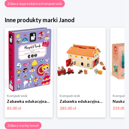
Zobacz wyprzedaże w Komputronik
Inne produkty marki Janod
Komputronik
Komputronik
Komputro
Zabawka edukacyjna,zabawki magnetyczne Janod Magnetibook Księżniczki
Zabawka edukacyjna,zestaw do odgrywania ról Janod Farma Drewniana J03318
85.00 zł
285.00 zł
219.00 z
Zobacz markę Janod