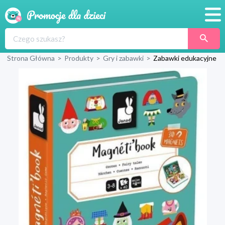
Promocje
Strona Główna
>
Produkty
>
Gry i zabawki
>
Zabawki edukacyjne
Produkty
Sklepy
Blog
Wyprawka