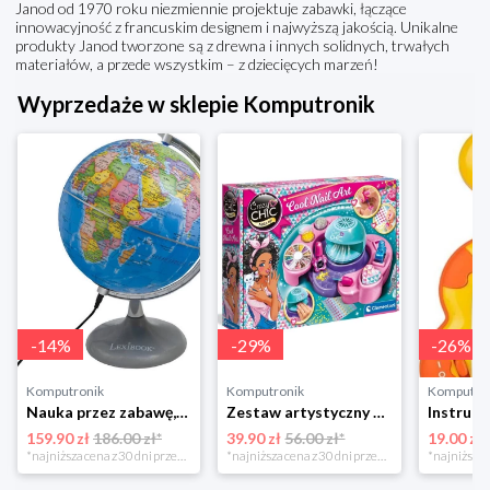
Janod od 1970 roku niezmiennie projektuje zabawki, łączące
innowacyjność z francuskim designem i najwyższą jakością. Unikalne
produkty Janod tworzone są z drewna i innych solidnych, trwałych
materiałów, a przede wszystkim – z dziecięcych marzeń!
Wyprzedaże w sklepie Komputronik
-
14
%
-
29
%
-
26
%
Komputronik
Komputronik
Komputro
Nauka przez zabawę,zabawka edukacyjna,zabawka interaktywna Lexibook Globus Świecący Dzienny i Nocny PL LEXIBOOK
Zestaw artystyczny Clementoni Crazy chic Odjazdowe paznokcie 78771
159.90 zł
186.00 zł*
39.90 zł
56.00 zł*
19.00 zł
*najniższa cena z 30 dni przed obniżką
*najniższa cena z 30 dni przed obniżką