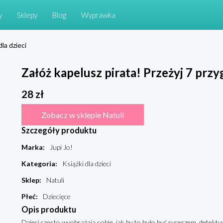
y
Sklepy
Blog
Wyprawka
dla dzieci
Załóż kapelusz pirata! Przeżyj 7 przy
28
zł
Zobacz w sklepie Natuli
Szczegóły produktu
Marka
:
Jupi Jo!
Kategoria
:
Książki dla dzieci
Sklep
:
Natuli
Płeć
:
Dziecięce
Opis produktu
Dzieci często wyobrażają sobie, jak by to było być rycerzem, dete