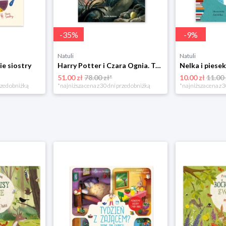
-
35
%
-
9
%
Natuli
Natuli
ie siostry
Harry Potter i Czara Ognia. Tom 4 Media rodzina
51.00 zł
78.00 zł*
10.00 zł
11.00 
rzed obniżką
*najniższa cena z 30 dni przed obniżką
*najniższa cena z 3