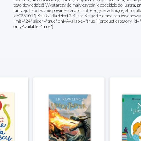
tego dowiedzieć! Wystarczy, że mały czytelnik podejdzie do lustra, p
fantazji. I koniecznie powinien zrobić sobie zdjęcie w lśniącej zbroi 
id="26101"] Książki dla dzieci 2-4 lata Książki o emocjach Wychowa
limit="24" slider="true" onlyAvailable="true"] [product category_id="
onlyAvailable="true"]