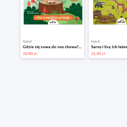
Natuli
Natuli
Mój pierwszy atlas świata z globusem Jupi jo!
Gdzie się sowa do snu chowa? Kto mieszka w lesie Jupi jo!
26.00 zł
21.00 zł