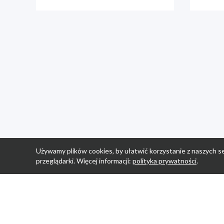
Używamy plików cookies, by ułatwić korzystanie z naszych se
przeglądarki. Więcej informacji:
polityka prywatności
.
Strona Główn