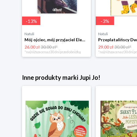
-
13
%
-
3
%
Natuli
Natuli
Trening intelektu dla dzieci Sensus
Mój ojciec, mój przyjaciel Element
Przeplatalińscy Dw
26.00 zł
30.00 zł*
29.00 zł
30.00 zł*
niżką
*najniższa cena z 30 dni przed obniżką
*najniższa cena z 30 dni p
Inne produkty marki Jupi Jo!