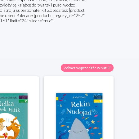
rzyłoży tę książkę do twarzy i puści wodze
albo stroju superbohaterki! Zobacz też: [product
nie dzieci Polecane [product category_id="257"
161" limit="24" slider="true"
Zobacz wyprzedaże w Natuli