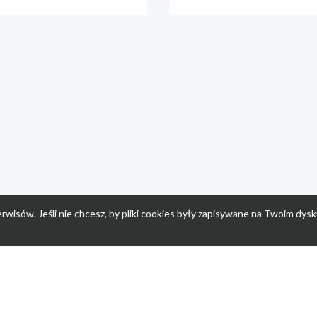
rwisów. Jeśli nie chcesz, by pliki cookies były zapisywane na Twoim dysk
a
Przepisy dla dzieci
Po