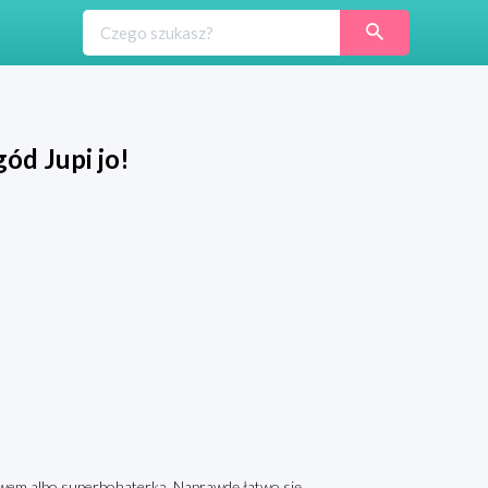
gód Jupi jo!
ktywem albo superbohaterką. Naprawdę łatwo się