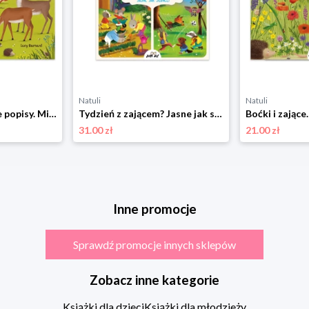
Natuli
Natuli
Sarny i lisy. Ich leśne popisy. Mieszkańcy lasu. Poznaję Przyrodę Jupi jo!
Tydzień z zającem? Jasne jak słońce!. Poznajemy godziny i pory dnia Jupi jo!
31.00 zł
21.00 zł
Inne promocje
Sprawdź promocje innych sklepów
Zobacz inne kategorie
Książki dla dzieci
Książki dla młodzieży