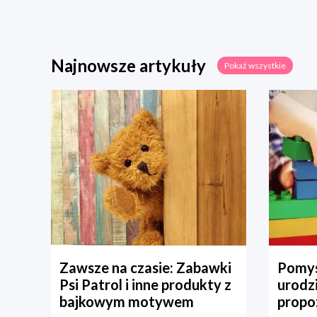
Najnowsze artykuły
Pokaż wszystkie
Zawsze na czasie: Zabawki
Pomys
Psi Patrol i inne produkty z
urodz
bajkowym motywem
propo