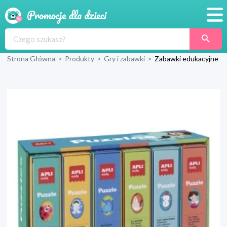
Promocje
Strona Główna
>
Produkty
>
Gry i zabawki
>
Zabawki edukacyjne
Produkty
Sklepy
Blog
Wyprawka