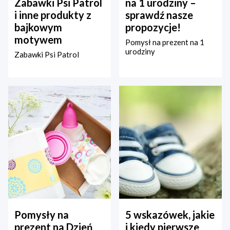
Zabawki Psi Patrol
na 1 urodziny –
i inne produkty z
sprawdź nasze
bajkowym
propozycje!
motywem
Pomysł na prezent na 1
urodziny
Zabawki Psi Patrol
Pomysły na
5 wskazówek, jakie
prezent na Dzień
i kiedy pierwsze