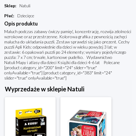
Sklep
:
Natuli
Płeć
:
Dziecięce
Opis produktu
Maluch podczas zabawy ćwiczy pamięć, koncentrację, rozwija zdolności
wzrokowe oraz przestrzenne. Kolorowa grafika z pewnością zachęci
malucha do układania puzzli. Zestaw sprawdzi się jako prezent. Cechy
puzzli Apli Kids: odpowiednie dla dzieci w wieku powyżej 3 lat; w
zestawie: 6 opakowań puzzli po 24 elementy; wymiary pojedyńczego
puzzla: 7 x 7 cm; trwałe, kartonowe pudełko. Wydawnictwo
Natuli Mapy i atlasy dla dzieci Książki dla dzieci 4-6 lat Polecane
[product category_id="200" limit="24" slider="true"
onlyAvailable="true"] [product category_id="383" limit="24"
slider="true" onlyAvailable="true"]
Wyprzedaże w sklepie Natuli