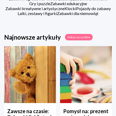
Gry i puzzle
Zabawki edukacyjne
Zabawki kreatywne i artystyczne
Klocki
Pojazdy do zabawy
Lalki, zestawy i figurki
Zabawki dla niemowląt
Najnowsze artykuły
Pokaż wszystkie
Zawsze na czasie:
Pomysł na: prezent