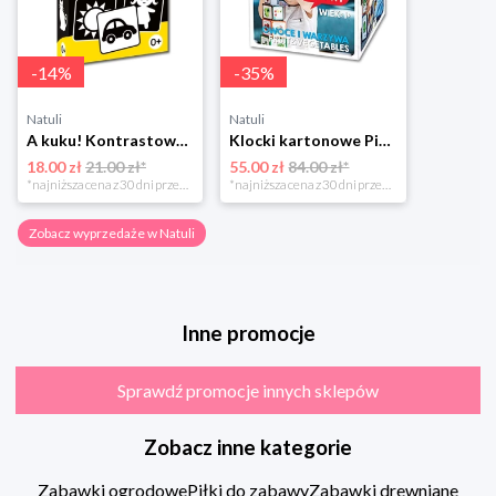
-
14
%
-
35
%
Natuli
Natuli
A kuku! Kontrastowe obrazki. Karty kontrastowe + poradnik 0+ Edgard
Klocki kartonowe Piramida Zabaw. Owoce i Warzywa Piramida zabaw
18.00 zł
21.00 zł*
55.00 zł
84.00 zł*
*najniższa cena z 30 dni przed obniżką
*najniższa cena z 30 dni przed obniżką
Zobacz wyprzedaże w Natuli
Inne promocje
Sprawdź promocje innych sklepów
Zobacz inne kategorie
Zabawki ogrodowe
Piłki do zabawy
Zabawki drewniane