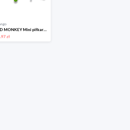
ango
MAD MONKEY Mini piłkarzyki stołowe "Mad Monkey" w kolorze czarnym - 12+ rozmiar: onesize
.97 zł