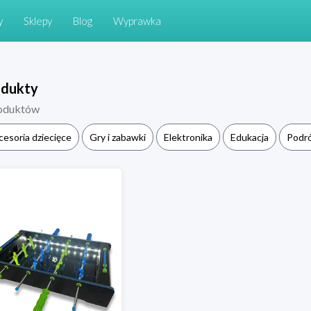
y
Sklepy
Blog
Wyprawka
odukty
oduktów
cesoria dziecięce
Gry i zabawki
Elektronika
Edukacja
Podr