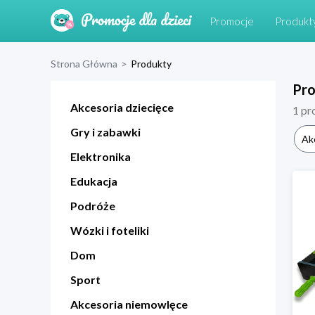
Promocje
Produkt
Strona Główna
>
Produkty
Pr
Akcesoria dziecięce
1
pr
Gry i zabawki
Ak
Elektronika
Edukacja
Podróże
Wózki i foteliki
Dom
Sport
Akcesoria niemowlęce