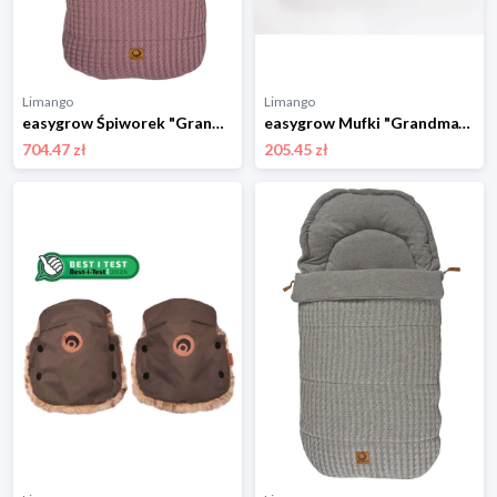
Limango
Limango
easygrow Śpiworek "Grandma Old" w kolorze jasnoróżowym - dł. 110 cm rozmiar: onesize
easygrow Mufki "Grandma" w kolorze szarym rozmiar: onesize
704.47 zł
205.45 zł