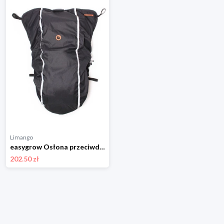
Limango
easygrow Osłona przeciwdeszczowa "Cover me" w kolorze granatowym rozmiar: onesize
202.50 zł