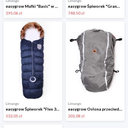
Limango
Limango
easygrow Mufki "Basic" w kolorze brązowym rozmiar: onesize
easygrow Śpiworek "Grandma Old" w kolorze szarym - dł. 110 cm rozmiar: onesize
195.06 zł
748.50 zł
Limango
Limango
easygrow Śpiworek "Flex 3 Season" w kolorze granatowym do fotelika - dł. 130 cm rozmiar: onesize
easygrow Osłona przeciwdeszczowa "Cover me" w kolorze szarym rozmiar: onesize
532.05 zł
201.08 zł