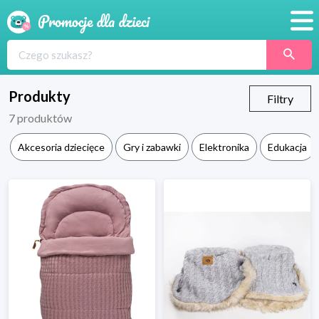
Promocje
Produkty
Produkty
Filtry
7
produktów
Sklepy
Akcesoria dziecięce
Gry i zabawki
Elektronika
Edukacja
Blog
Wyprawka