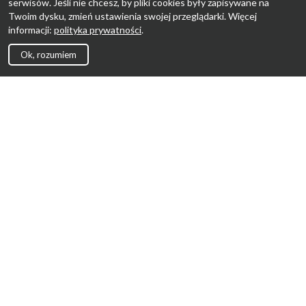
serwisów. Jeśli nie chcesz, by pliki cookies były zapisywane na
Twoim dysku, zmień ustawienia swojej przeglądarki. Więcej
informacji:
polityka prywatności
.
Ok, rozumiem
Strona Główna
Promocje