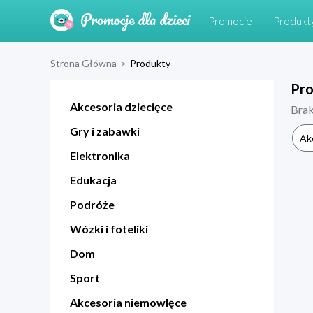
Promocje
Produkt
Strona Główna
>
Produkty
Pr
Akcesoria dziecięce
Bra
Gry i zabawki
Ak
Elektronika
Edukacja
Podróże
Wózki i foteliki
Dom
Sport
Akcesoria niemowlęce