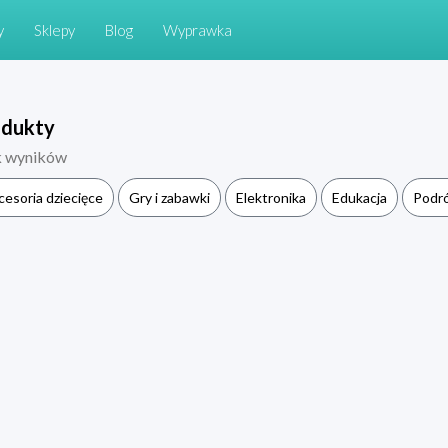
y
Sklepy
Blog
Wyprawka
odukty
k wyników
cesoria dziecięce
Gry i zabawki
Elektronika
Edukacja
Podr