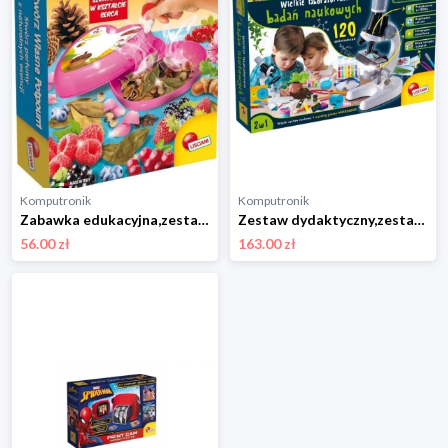
Komputronik
Komputronik
Zabawka edukacyjna,zestaw artystyczny Lisciani Mały Geniusz Stwórz Własne Potpourri 54848
Zestaw dydaktyczny,zestaw naukowy Lisciani Im a Genius Science Zestaw Naukowy
56.00 zł
163.00 zł