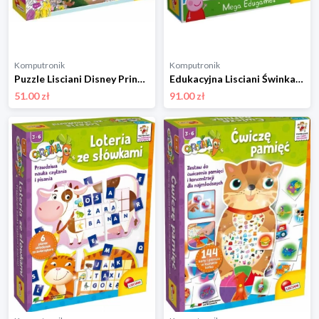
Komputronik
Komputronik
Puzzle Lisciani Disney Princess Maxi Dwustronne 24 el. 86566
Edukacyjna Lisciani Świnka Peppa Mega Zestaw Gier Edukacyjnych 92062
51.00 zł
91.00 zł