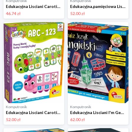
Komputronik
Komputronik
Edukacyjna Lisciani Carotina Loteria Ze Słówkami 57832
Edukacyjna,pamięciowa Lisciani Carotina Ćwiczę Pamięć PL57511
46.74 zł
52.00 zł
Komputronik
Komputronik
Edukacyjna Lisciani Carotina ABC-123 61112
Edukacyjna Lisciani I'm Genius Quiz Język Angielski 48892
52.00 zł
62.00 zł