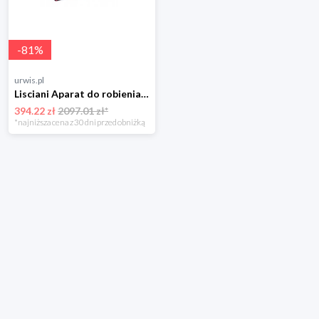
-
81
%
urwis.pl
Lisciani Aparat do robienia zdjęć Spiderman
394.22 zł
2097.01 zł*
*najniższa cena z 30 dni przed obniżką