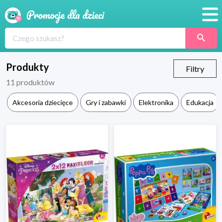
Promocje
Produkty
Produkty
Filtry
11
produktów
Sklepy
Akcesoria dziecięce
Gry i zabawki
Elektronika
Edukacja
Blog
Wyprawka