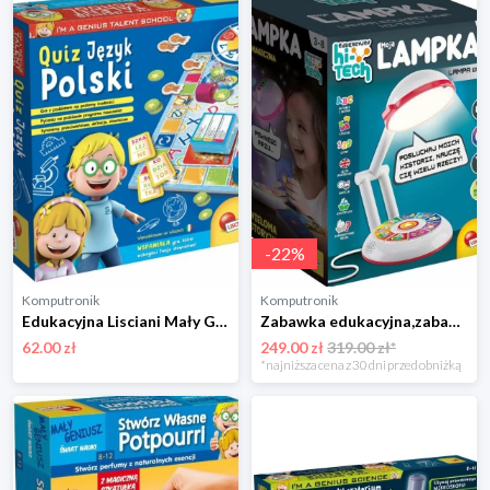
-
22
%
Komputronik
Komputronik
Edukacyjna Lisciani Mały Geniusz Quiz Język Polski 54350
Zabawka edukacyjna,zabawka interaktywna Lisciani Edukacyjny Hi-Tech Moja Lampka 96992
62.00 zł
249.00 zł
319.00 zł*
*najniższa cena z 30 dni przed obniżką