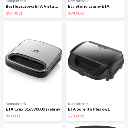
Komputronik
Komputronik
Beztłuszczowa ETA Vista 016890000 czarny
Eta Storio czarny ETA
299.00 zł
194.00 zł
Komputronik
Komputronik
ETA Crux 316390000 srebrny
ETA Sorento Plus 6w1
99.00 zł
275.00 zł