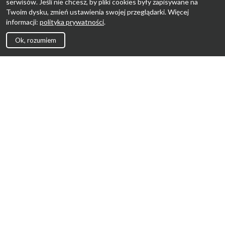
serwisów. Jeśli nie chcesz, by pliki cookies były zapisywane na
Twoim dysku, zmień ustawienia swojej przeglądarki. Więcej
informacji:
polityka prywatności
.
Ok, rozumiem
Strona Główna
Promocje