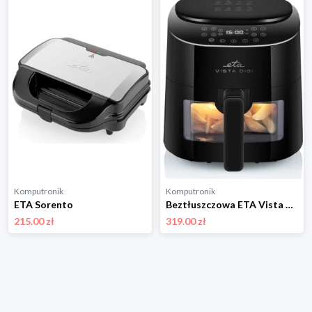
Komputronik
Komputronik
ETA Sorento
Beztłuszczowa ETA Vista Digi 116890000 czarny
215.00 zł
319.00 zł