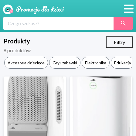
Promocje
Produkty
Produkty
Filtry
8
produktów
Sklepy
Akcesoria dziecięce
Gry i zabawki
Elektronika
Edukacja
Blog
Wyprawka