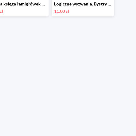
Wielka księga łamigłówek Ibis
Logiczne wyzwania. Bystry umysł Ibis
zł
11.00 zł