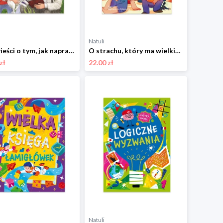
Natuli
Opowieści o tym, jak naprawiać świat. Inspirowane Januszem Korczakiem Ibis
O strachu, który ma wielkie oczy. Bajki-wspierajki Ibis
zł
22.00 zł
Natuli