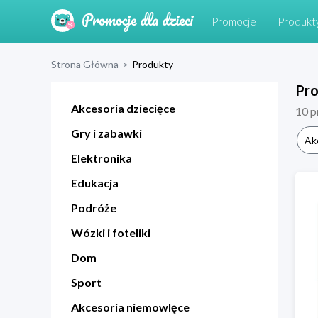
Promocje
Produkt
Strona Główna
>
Produkty
Pr
Akcesoria dziecięce
10
p
Gry i zabawki
Ak
Elektronika
Edukacja
Podróże
Wózki i foteliki
Dom
Sport
Akcesoria niemowlęce