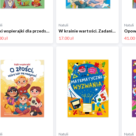
li
Natuli
Natuli
Bajki wspierajki dla przedszkolaków Ibis
W krainie wartości. Zadania do rozkminiania Ibis
00 zł
17.00 zł
41.00 
li
Natuli
Natuli