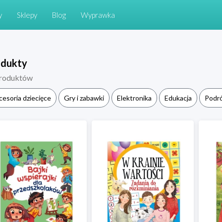
y
Sklepy
Blog
Wyprawka
odukty
roduktów
cesoria dziecięce
Gry i zabawki
Elektronika
Edukacja
Podr