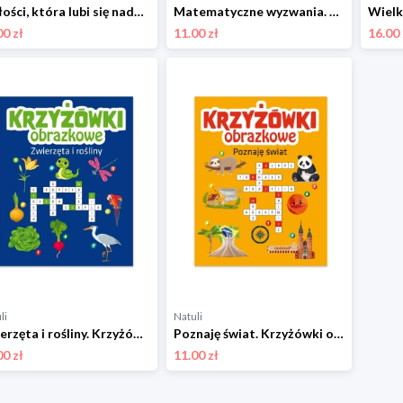
O złości, która lubi się nadymać. Bajki-wspierajki Ibis
Matematyczne wyzwania. Bystry umysł Ibis
00 zł
11.00 zł
16.00 
li
Natuli
Zwierzęta i rośliny. Krzyżówki obrazkowe Ibis
Poznaję świat. Krzyżówki obrazkowe Ibis
00 zł
11.00 zł