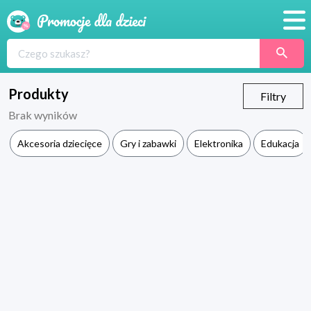
Promocje
Produkty
Produkty
Filtry
Brak wyników
Sklepy
Akcesoria dziecięce
Gry i zabawki
Elektronika
Edukacja
Blog
Wyprawka