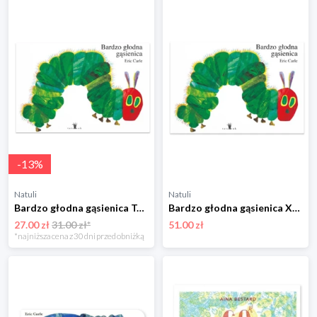
-
13
%
Natuli
Natuli
Bardzo głodna gąsienica Tatarak
Bardzo głodna gąsienica XL Tatarak
27.00 zł
31.00 zł*
51.00 zł
*najniższa cena z 30 dni przed obniżką