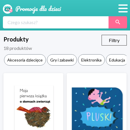
Promocje
Produkty
Produkty
Filtry
18
produktów
Sklepy
Akcesoria dziecięce
Gry i zabawki
Elektronika
Edukacja
Blog
Wyprawka