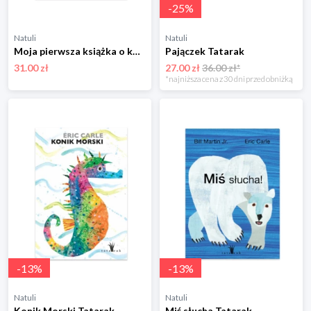
-
25
%
Natuli
Natuli
Moja pierwsza książka o kolorach Tatarak
Pajączek Tatarak
31.00 zł
27.00 zł
36.00 zł*
*najniższa cena z 30 dni przed obniżką
-
13
%
-
13
%
Natuli
Natuli
Konik Morski Tatarak
Miś słucha Tatarak