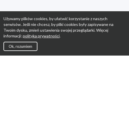
Używamy plików cookies, by ułatwić korzystanie z naszych
serwisów. Jeśli nie chcesz, by pliki cookies były zapisywane na
Twoim dysku, zmień ustawienia swojej przeglądarki. Więcej
informacji:
polityka prywatności
.
Ok, rozumiem