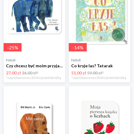
-
25
%
-
14
%
Natuli
Natuli
Czy chcesz być moim przyjacielem? Tatarak
Co kryje las? Tatarak
27.00 zł
36.00 zł*
51.00 zł
59.00 zł*
*najniższa cena z 30 dni przed obniżką
*najniższa cena z 30 dni przed obniżką