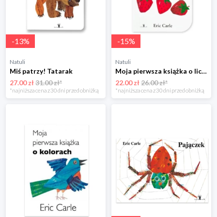
-
13
%
-
15
%
Natuli
Natuli
Miś patrzy! Tatarak
Moja pierwsza książka o liczbach Tatarak
27.00 zł
31.00 zł*
22.00 zł
26.00 zł*
*najniższa cena z 30 dni przed obniżką
*najniższa cena z 30 dni przed obniżką