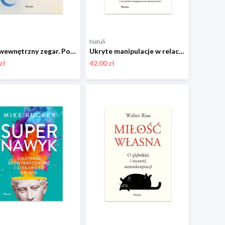
Natuli
Twój wewnętrzny zegar. Popraw zdrowie, sen i dietę w zgodzie z nauką Feeria
Ukryte manipulacje w relacjach Feeria
zł
42.00 zł