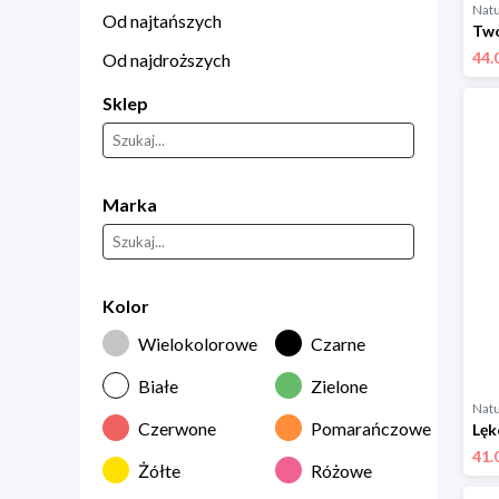
Natu
Od najtańszych
44.
Od najdroższych
Sklep
Marka
Kolor
Wielokolorowe
Czarne
Białe
Zielone
Natu
Czerwone
Pomarańczowe
41.
Żółte
Różowe