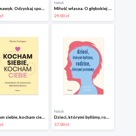
Natuli
Supernawyk. Odzyskaj spontaniczność i ciekawość świata Feeria
Miłość własna. O głębokiej i szczerej samoakceptacji Feeria
zł
29.00 zł
Natuli
Kocham siebie, kocham ciebie. Przewodnik po rozwijaniu zdrowych relacji Feeria
Dzieci, którymi byliśmy, rodzice, którymi jesteśmy Feeria
zł
37.00 zł