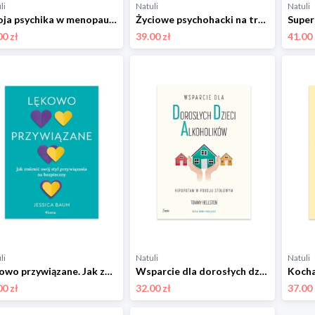
li
Natuli
Natuli
Twoja psychika w menopauzie. Jak przejść kluczową przemianę z wiedzą i pewnością siebie Feeria
Życiowe psychohacki na trudne sytuacje Feeria
00 zł
39.00 zł
41.00 
li
Natuli
Natuli
Lękowo przywiązane. Jak zmienić swój styl przywiązania na bezpieczny Feeria
Wsparcie dla dorosłych dzieci alkoholików Feeria
00 zł
32.00 zł
37.00 