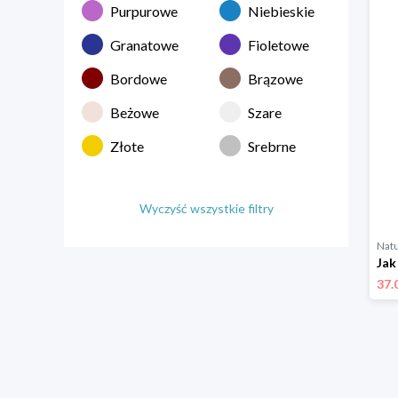
Purpurowe
Niebieskie
Granatowe
Fioletowe
Bordowe
Brązowe
Beżowe
Szare
Złote
Srebrne
Wyczyść wszystkie filtry
Natu
37.