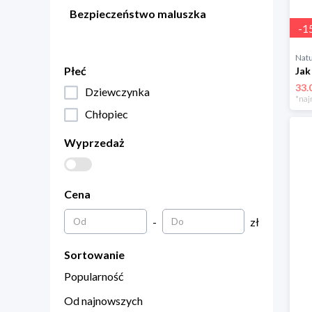
Bezpieczeństwo maluszka
-
1
Natu
Płeć
Jak
33.
Dziewczynka
*naj
Chłopiec
Wyprzedaż
Cena
-
zł
Sortowanie
Popularność
Od najnowszych