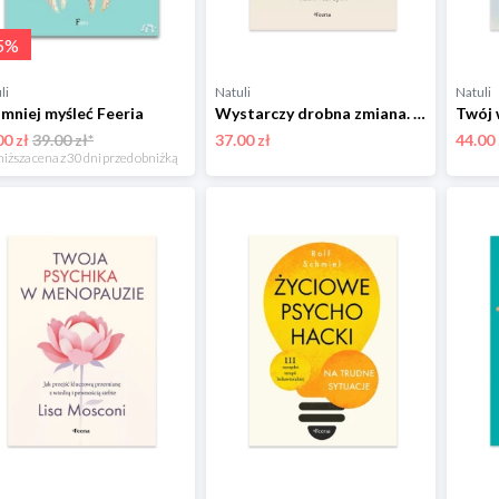
5
%
li
Natuli
Natuli
 mniej myśleć Feeria
Wystarczy drobna zmiana. Proste sposoby na lepsze i zdrowsze życie Feeria
00 zł
39.00 zł*
37.00 zł
44.00 
niższa cena z 30 dni przed obniżką