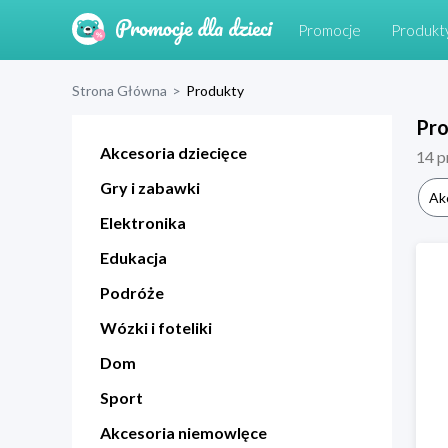
Promocje
Produkt
Strona Główna
>
Produkty
Pr
Akcesoria dziecięce
14
p
Gry i zabawki
Ak
Elektronika
Edukacja
Podróże
Wózki i foteliki
Dom
Sport
Akcesoria niemowlęce