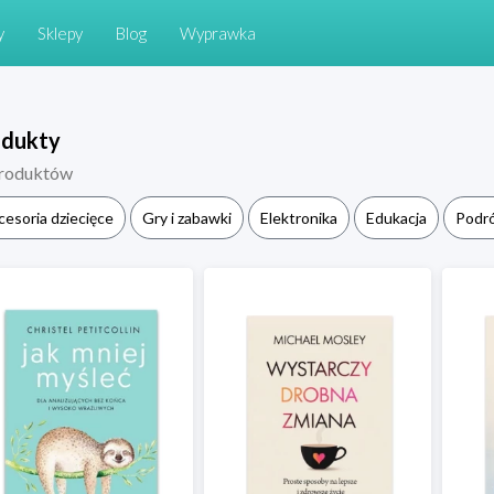
y
Sklepy
Blog
Wyprawka
odukty
roduktów
cesoria dziecięce
Gry i zabawki
Elektronika
Edukacja
Podr