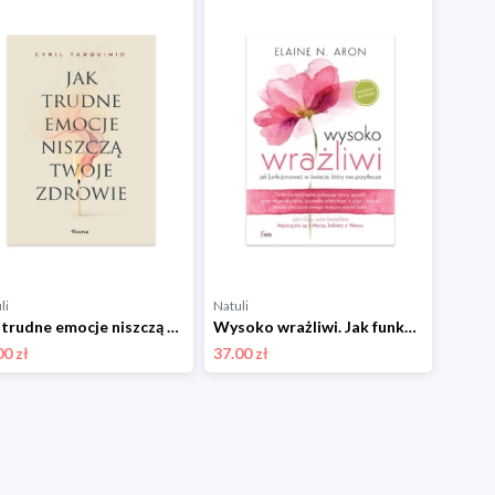
li
Natuli
Jak trudne emocje niszczą twoje zdrowie Feeria
Wysoko wrażliwi. Jak funkcjonować w świecie, który nas przytłacza Feeria
00 zł
37.00 zł