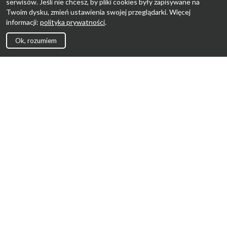
serwisów. Jeśli nie chcesz, by pliki cookies były zapisywane na
Twoim dysku, zmień ustawienia swojej przeglądarki. Więcej
informacji:
polityka prywatności
.
Ok, rozumiem
Strona Główna
Promocje