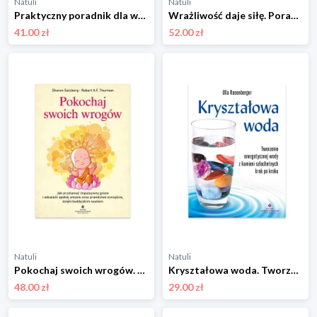
Natuli
Natuli
Praktyczny poradnik dla wysoko wrażliwych Studio astropsychologii
Wrażliwość daje siłę. Poradnik dla empatów i osób wysoko wrażliwych Studio astropsychologii
41.00 zł
52.00 zł
Natuli
Natuli
Pokochaj swoich wrogów. Jak przełamać impulsywny gniew i odnaleźć spokój umysłu oraz prawdziwe szczęście, dzięki buddyjskim naukom Studio astropsychologii
Kryształowa woda. Tworzenie energetycznej wody z kamieni szlachetnych krok po kroku Studio astropsychologii
48.00 zł
29.00 zł