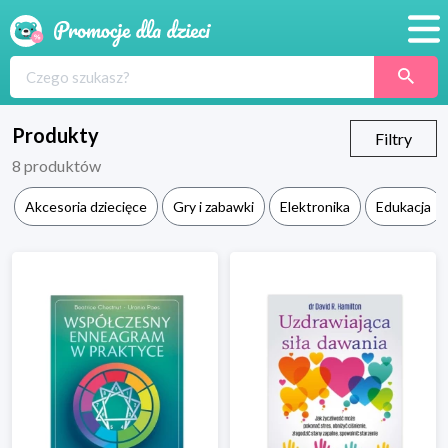
Promocje
Produkty
Produkty
Filtry
8
produktów
Sklepy
Akcesoria dziecięce
Gry i zabawki
Elektronika
Edukacja
Blog
Wyprawka