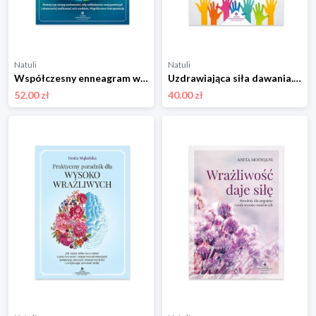
Natuli
Natuli
Współczesny enneagram w praktyce. Poznaj typ swojej osobowości, aby odblokować swój potencjał i skuteczniej realizować cele osobiste Studio astropsychologii
Uzdrawiająca siła dawania. Jak życzliwość może pokonać stres, obniżyć ciśnienie, złagodzić stany zapalne, spowolnić starzenie Studio astropsychologii
52.00 zł
40.00 zł