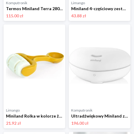
Komputronik
Limango
Termos Miniland Terra 280 ml ML89443 morski
Miniland 4-częściowy zestaw zabawek w różnych kolorach do piasku - 18 m+ rozmiar: onesize
115.00 zł
43.88 zł
Limango
Komputronik
Miniland Rolka w kolorze żółtym do piasku - 18 m+ rozmiar: onesize
Ultradźwiękowy Miniland z funkcją lampki i dźwiękami ML89261
21.92 zł
196.00 zł