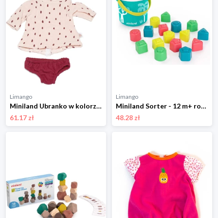
Limango
Limango
Miniland Ubranko w kolorze jasnoróżowo-bordowym dla lalki - 3+ rozmiar: onesize
Miniland Sorter - 12 m+ rozmiar: onesize
61.17 zł
48.28 zł