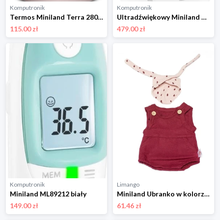
Komputronik
Komputronik
Termos Miniland Terra 280 ml ML89444 pudrowy róż
Ultradźwiękowy Miniland ML89318 z Wifi
115.00 zł
479.00 zł
Komputronik
Limango
Miniland ML89212 biały
Miniland Ubranko w kolorze jasnoróżowo-bordowym dla lalki - 3+ rozmiar: onesize
149.00 zł
61.46 zł