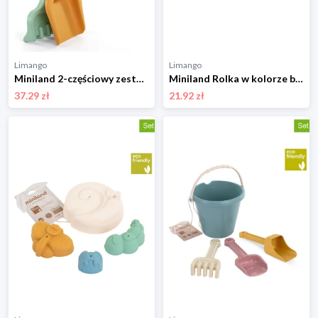
Limango
Limango
Miniland 2-częściowy zestaw zabawek w kolorze żółto-turkusowym do piasku - 18 m+ rozmiar: onesize
Miniland Rolka w kolorze błękitnym do piasku - 18 m+ rozmiar: onesize
37.29 zł
21.92 zł