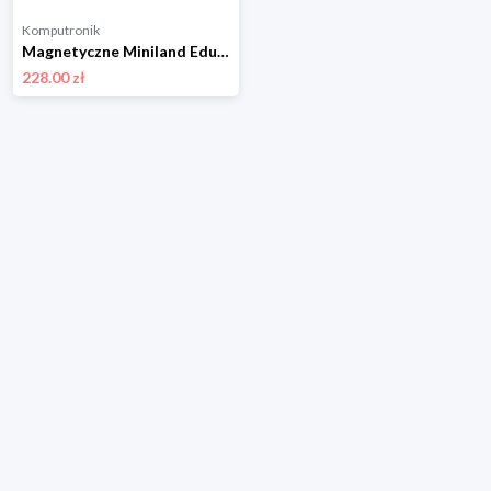
Komputronik
Magnetyczne Miniland Educational Magnetyczne 36 el. MLZ94105
228.00 zł