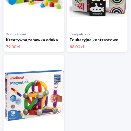
Komputronik
Komputronik
Kreatywna,zabawka edukacyjna Miniland Educational Kubeczki i Wiaderka MLZ96285
Edukacyjne,kontrastowe Miniland Educational Moje Pierwsze Zmysły MLZ97313
79.00 zł
88.00 zł