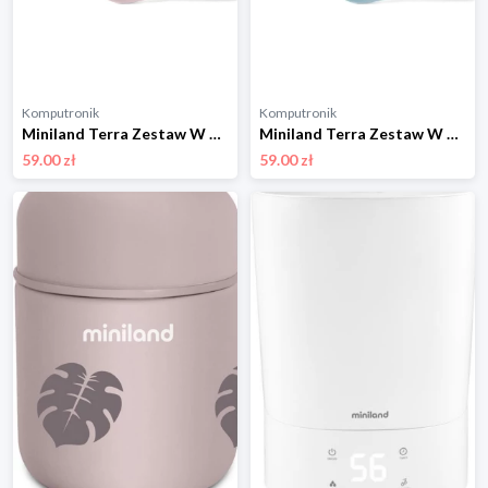
Komputronik
Komputronik
Miniland Terra Zestaw W Etui ML89463 pudrowy róż
Miniland Terra Zestaw W Etui ML89462 niebieski
59.00 zł
59.00 zł