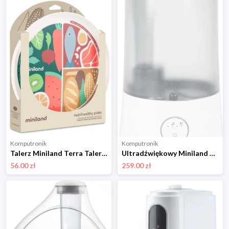
Komputronik
Komputronik
Talerz Miniland Terra Talerz Do Karmienia Metodą BLW ML89422
Ultradźwiękowy Miniland ML89319
56.00 zł
259.00 zł