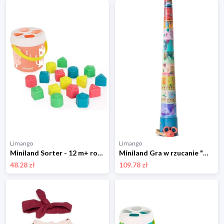
Limango
Limango
Miniland Sorter - 12 m+ rozmiar: onesize
Miniland Gra w rzucanie "Mystery castle" - 0+ rozmiar: onesize
48.28 zł
109.78 zł