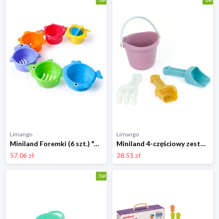
Limango
Limango
Miniland Foremki (6 szt.) "Animals" do piasku - 6 m+ rozmiar: onesize
Miniland 4-częściowy zestaw zabawek w różnych kolorach do piasku - 18 m+ rozmiar: onesize
57.06 zł
28.51 zł