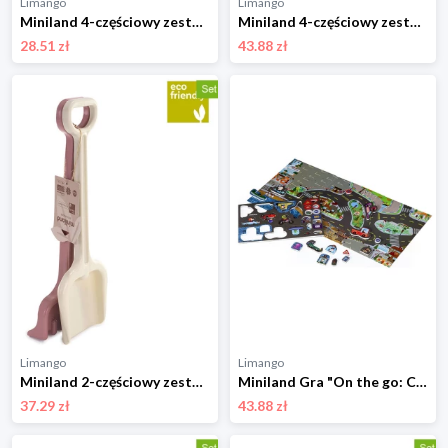
Limango
Limango
Miniland 4-częściowy zestaw foremek w różnych kolorach do piasku - 18 m+ rozmiar: onesize
Miniland 4-częściowy zestaw zabawek w różnych kolorach do piasku - 18 m+ rozmiar: onesize
28.51 zł
43.88 zł
Limango
Limango
Miniland 2-częściowy zestaw zabawek w kolorze jasnoróżowo-białym do piasku - 18 m+ rozmiar: onesize
Miniland Gra "On the go: Crazy City" - 3+ rozmiar: onesize
37.29 zł
43.88 zł