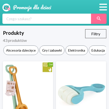
Promocje
Produkty
Produkty
Filtry
43
produktów
Sklepy
Akcesoria dziecięce
Gry i zabawki
Elektronika
Edukacja
Blog
Wyprawka