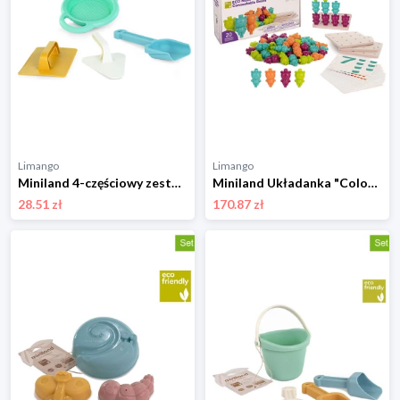
Limango
Limango
Miniland 4-częściowy zestaw zabawek w różnych kolorach do piasku - 18 m+ rozmiar: onesize
Miniland Układanka "Color Bears" - 3+ rozmiar: onesize
28.51 zł
170.87 zł