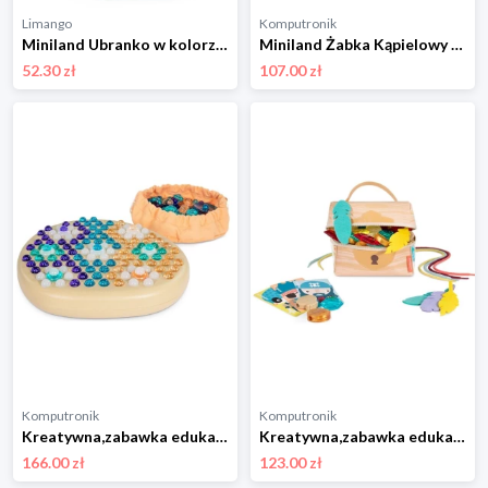
Limango
Komputronik
Miniland Ubranko w kolorze biało-zielono-żółtym dla lalki - 3+ rozmiar: onesize
Miniland Żabka Kąpielowy i Pokojowy z Zegarem ML89337
52.30 zł
107.00 zł
Komputronik
Komputronik
Kreatywna,zabawka edukacyjna,zestaw artystyczny Miniland Educational Tworzenie Mandali MLZ75011
Kreatywna,zabawka edukacyjna,zestaw artystyczny Miniland Educational Zestaw Do Nawlekania MLZ75010
166.00 zł
123.00 zł