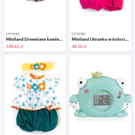
Limango
Limango
Miniland Drewniane kamienie - 18 m+ rozmiar: onesize
Miniland Ubranko w kolorze różowym dla lalki - 3+ rozmiar: onesize
148.61 zł
48.16 zł