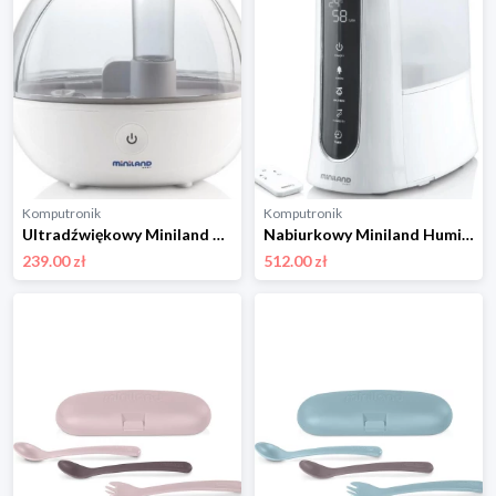
Komputronik
Komputronik
Ultradźwiękowy Miniland ML89173 biały
Nabiurkowy Miniland Humitouch Pure ML89208
239.00 zł
512.00 zł