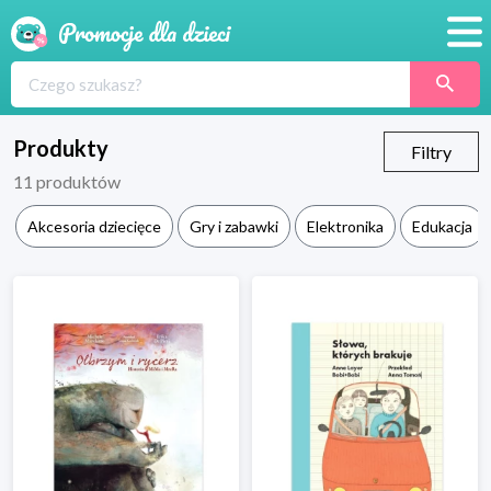
Promocje
Produkty
Produkty
Filtry
11
produktów
Sklepy
Akcesoria dziecięce
Gry i zabawki
Elektronika
Edukacja
Blog
Wyprawka