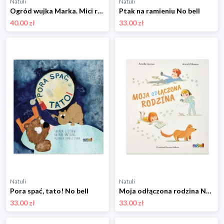
Natuli
Natuli
Ogród wujka Marka. Mici ratuje świat No bell
Ptak na ramieniu No bell
40.00 zł
33.00 zł
Natuli
Natuli
Pora spać, tato! No bell
Moja odłączona rodzina No bell
33.00 zł
33.00 zł