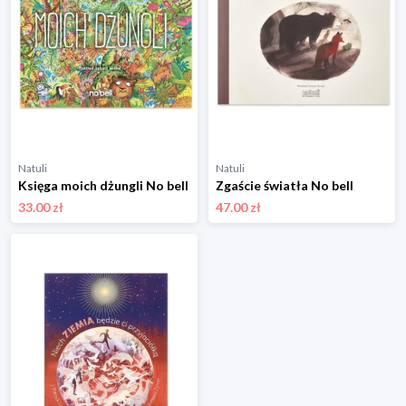
Natuli
Natuli
Księga moich dżungli No bell
Zgaście światła No bell
33.00 zł
47.00 zł