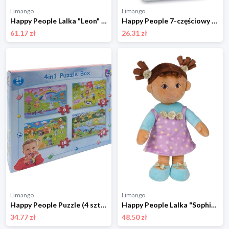
Limango
Limango
Happy People Lalka "Leon" - 0+ rozmiar: onesize
Happy People 7-częściowy zestaw magnetyczny "Supermag Colorstix" - 3+ rozmiar: onesize
61.17 zł
26.31 zł
Limango
Limango
Happy People Puzzle (4 szt.) - 2+ rozmiar: onesize
Happy People Lalka "Sophia" - 0+ rozmiar: onesize
34.77 zł
48.50 zł