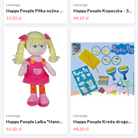
Limango
Limango
Happy People Piłka nożna - Ø 14 cm - 14+ rozmiar: onesize
Happy People Kopaczka - 3+ rozmiar: onesize
15.33 zł
44.19 zł
Limango
Limango
Happy People Lalka "Hannah" - 0+ rozmiar: onesize
Happy People Kreda drogowa "Peppa Pig" - 18 m+ rozmiar: onesize
61.02 zł
44.30 zł