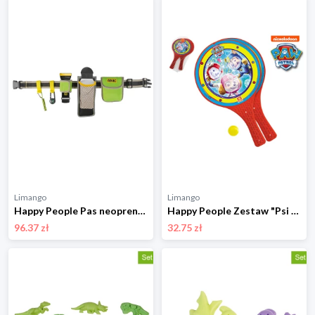
Limango
Limango
Happy People Pas neoprenowy "ADAC" - 8+ rozmiar: onesize
Happy People Zestaw "Psi Patrol" do gry plażowej - 3+ rozmiar: onesize
96.37 zł
32.75 zł