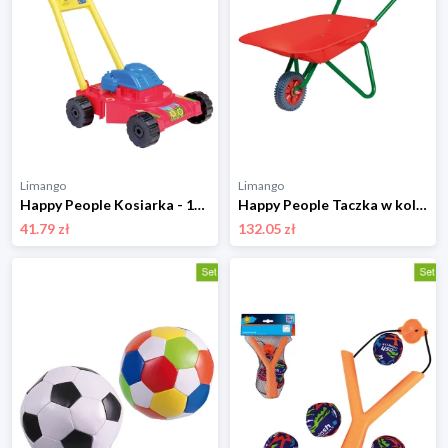
Limango
Limango
Happy People Kosiarka - 12 m+ rozmiar: onesize
Happy People Taczka w kolorze czerwonym - 3+ rozmiar: onesize
41.79 zł
132.05 zł