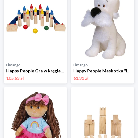
Limango
Limango
Happy People Gra w kręgle - 3+ rozmiar: onesize
Happy People Maskotka "Idefix" - 0+ rozmiar: onesize
105.63 zł
61.31 zł