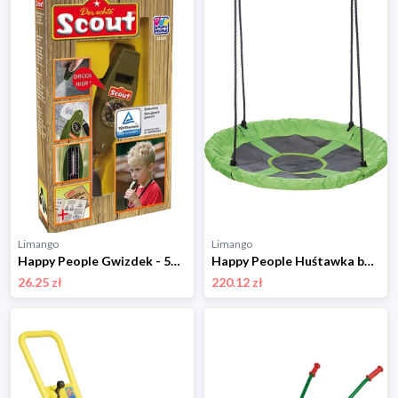
Limango
Limango
Happy People Gwizdek - 5+ rozmiar: onesize
Happy People Huśtawka bocianie gniazdo w kolorze zielonym - Ø 90 cm - 3+ rozmiar: onesize
26.25 zł
220.12 zł