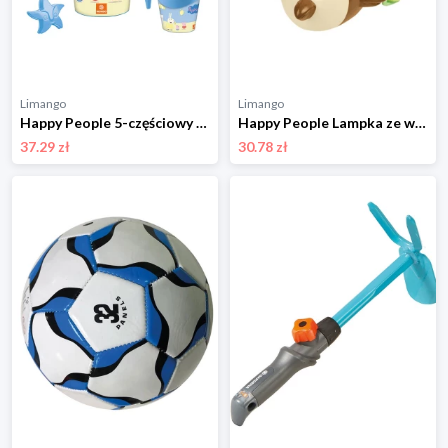
Limango
Limango
Happy People 5-częściowy zestaw do piaskownicy "Peppa Pig" - 10 m+ rozmiar: onesize
Happy People Lampka ze wzorem na głowę - 3+ rozmiar: onesize
37.29 zł
30.78 zł