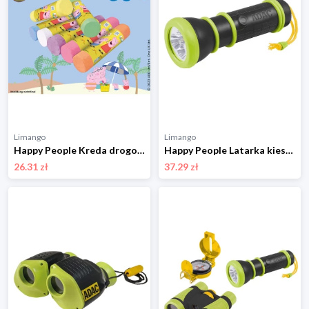
Limango
Limango
Happy People Kreda drogowa "Peppa Pig" - 18 m+ rozmiar: onesize
Happy People Latarka kieszonkowa - 3+ rozmiar: onesize
26.31 zł
37.29 zł