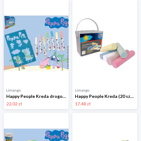
Limango
Limango
Happy People Kreda drogowa "Peppa Pig" - 3+ rozmiar: onesize
Happy People Kreda (20 szt.) do malowania po ulicy - 18 m+ rozmiar: onesize
22.02 zł
17.48 zł