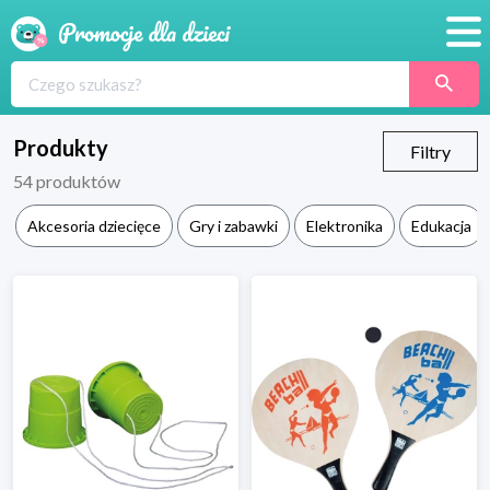
Promocje
Produkty
Produkty
Filtry
54
produktów
Sklepy
Akcesoria dziecięce
Gry i zabawki
Elektronika
Edukacja
Blog
Wyprawka