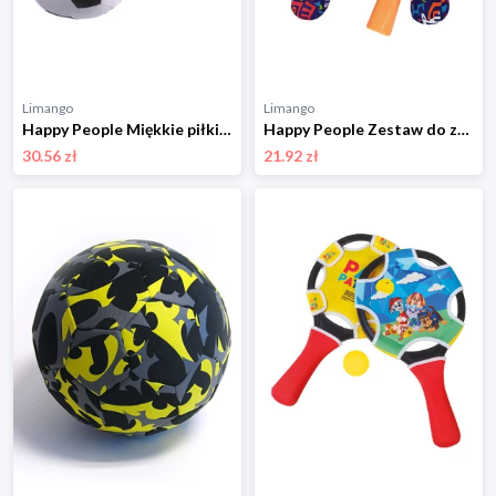
Limango
Limango
Happy People Miękkie piłki (2 szt.) w różnych kolorach - 3+ rozmiar: onesize
Happy People Zestaw do zabawy - 3+ (produkt niespodzianka) rozmiar: onesize
30.56 zł
21.92 zł