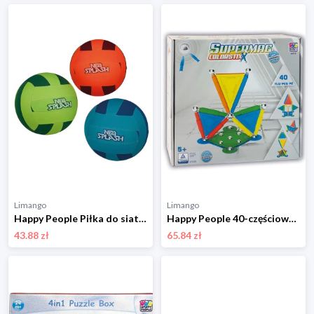
Limango
Limango
Happy People Piłka do siatkówki - 3+ (produkt niespodzianka) rozmiar: onesize
Happy People 40-częściowy zestaw magnetyczny "Supermag Colorstiix" - 5+ rozmiar: onesize
43.88 zł
65.84 zł