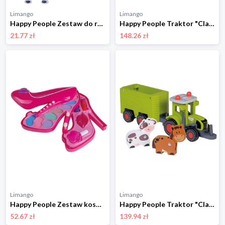
Limango
Limango
Happy People Zestaw do rękodzieła (produkt niespodzianka) rozmiar: onesize
Happy People Traktor "Claas Axion 870" z przyczepą - 2+ rozmiar: onesize
21.77 zł
148.26 zł
Limango
Limango
Happy People Zestaw kosmetyków "High Heel" - 3+ rozmiar: onesize
Happy People Traktor "Claas Axion 870" - 2+ rozmiar: onesize
52.67 zł
139.94 zł