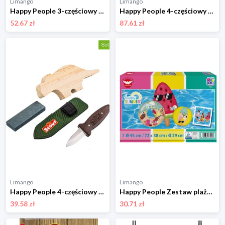
Limango
Limango
Happy People 3-częściowy zestaw w kolorze niebiesko-zielonym - 3+ rozmiar: onesize
Happy People 4-częściowy zestaw gimnastyczny - 40 x 14 cm - 3+ rozmiar: onesize
52.67 zł
87.61 zł
Limango
Limango
Happy People 4-częściowy zestaw do rzeźbienia - 8+ rozmiar: onesize
Happy People Zestaw plażowy "Happy Summer" ze wzorem - 3+ rozmiar: onesize
39.58 zł
30.71 zł