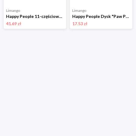
Limango
Limango
Happy People 11-częściowy zestaw do gry w mini-boccia - 4+ rozmiar: onesize
Happy People Dysk "Paw Patrol" do rzucania - 6 m+ rozmiar: onesize
41.69 zł
17.53 zł