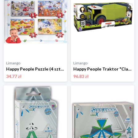
Limango
Limango
Happy People Puzzle (4 szt.) - 2+ rozmiar: onesize
Happy People Traktor "Claas Kids Axion 870" z akcesoriami - 3+ rozmiar: onesize
34.77 zł
96.83 zł