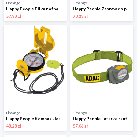
Limango
Limango
Happy People Piłka nożna - 14+ (produkt niespodzianka) rozmiar: onesize
Happy People Zestaw do piłki plażowej "Psi Patrol" - 3+ rozmiar: onesize
57.33 zł
70.23 zł
Limango
Limango
Happy People Kompas kieszonkowy "ADAC" - 3+ rozmiar: onesize
Happy People Latarka czołowa LED "ADAC" - 3+ rozmiar: onesize
48.28 zł
57.06 zł