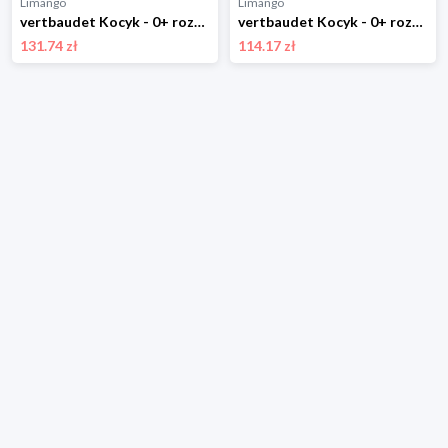
Limango
Limango
vertbaudet Kocyk - 0+ rozmiar: 75x100 cm
vertbaudet Kocyk - 0+ rozmiar: onesize
131.74 zł
114.17 zł