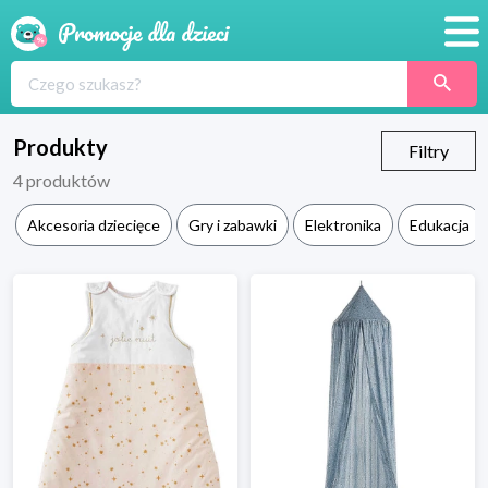
Promocje
Produkty
Produkty
Filtry
4
produktów
Sklepy
Akcesoria dziecięce
Gry i zabawki
Elektronika
Edukacja
Blog
Wyprawka