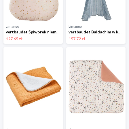
Limango
Limango
vertbaudet Śpiworek niemowlęcy w kolorze beżowo-białym - 3 TOG rozmiar: 86-98
vertbaudet Baldachim w kolorze niebieskim - wys. 300 cm rozmiar: onesize
127.65 zł
157.72 zł