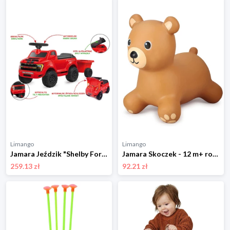
Limango
Limango
Jamara Jeździk "Shelby Ford F-150 Raptor" w kolorze czerwonym z przyczepką - 18 m+ rozmiar: onesize
Jamara Skoczek - 12 m+ rozmiar: onesize
259.13 zł
92.21 zł