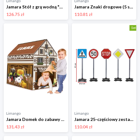
Limango
Limango
Jamara Stół z grą wodną "Castle" - 12 m+ rozmiar: onesize
Jamara Znaki drogowe (5 szt.) - 3+ rozmiar: onesize
126.75 zł
110.81 zł
Limango
Limango
Jamara Domek do zabawy - 18 m+ rozmiar: onesize
Jamara 25-częściowy zestaw znaków drogowych - 3+ rozmiar: onesize
131.43 zł
110.04 zł