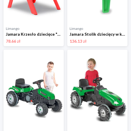
Limango
Limango
Jamara Krzesło dziecięce "Smiley" w kolorze czerwonym - 3+ rozmiar: onesize
Jamara Stolik dziecięcy w kolorze zielonym - 2+ rozmiar: onesize
78.66 zł
136.13 zł