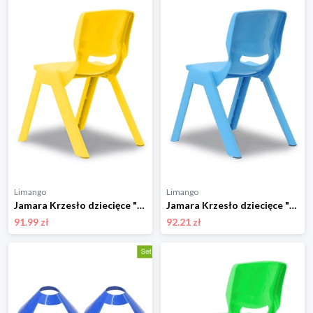
Limango
Limango
Jamara Krzesło dziecięce "Smiley" w kolorze żółtym - 3+ rozmiar: onesize
Jamara Krzesło dziecięce "Smiley" w kolorze błękitnym - 3+ rozmiar: onesize
91.99 zł
92.21 zł