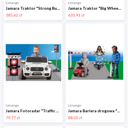
Limango
Limango
Jamara Traktor "Strong Bull" w kolorze zielonym - 3+ rozmiar: onesize
Jamara Traktor "Big Wheel" w kolorze zielonym - 3+ rozmiar: onesize
385.62 zł
633.91 zł
Limango
Limango
Jamara Fotoradar "Traffic Flash" - 3+ rozmiar: onesize
Jamara Bariera drogowa "Grand" w kolorze biało-czerwonym rozmiar: onesize
79.77 zł
88.02 zł