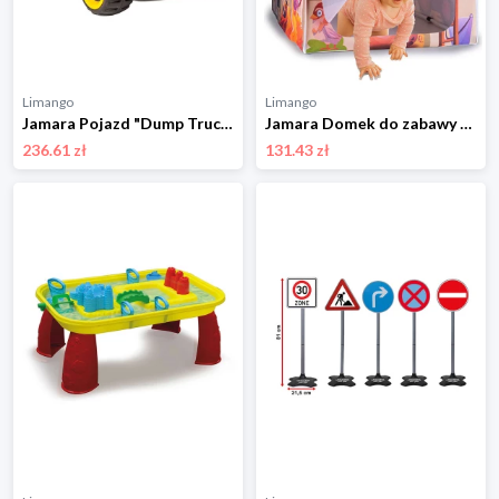
Limango
Limango
Jamara Pojazd "Dump Truck XL" w kolorze żółtym - 12 m+ rozmiar: onesize
Jamara Domek do zabawy - 18 m+ rozmiar: onesize
236.61 zł
131.43 zł