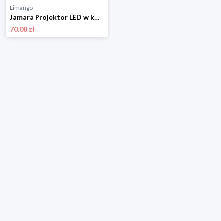
Limango
Jamara Projektor LED w kolorze czarno-żółtym rozmiar: onesize
70.08 zł