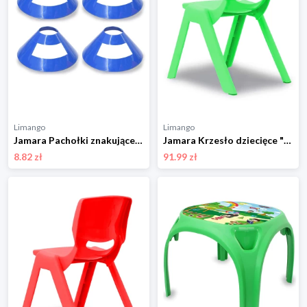
Limango
Limango
Jamara Pachołki znakujące (4 szt.) w kolorze niebieskim - 3+ rozmiar: onesize
Jamara Krzesło dziecięce "Smiley" w kolorze zielonym - 3+ rozmiar: onesize
8.82 zł
91.99 zł