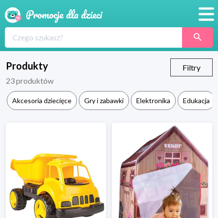
Promocje
Produkty
Produkty
Filtry
23
produktów
Sklepy
Akcesoria dziecięce
Gry i zabawki
Elektronika
Edukacja
Blog
Wyprawka