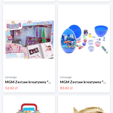
Limango
Limango
MGM Zestaw kreatywny "Scrapbook" - 5+ rozmiar: onesize
MGM Zestaw kreatywny "Slime" - 3+ rozmiar: onesize
52.42 zł
83.42 zł