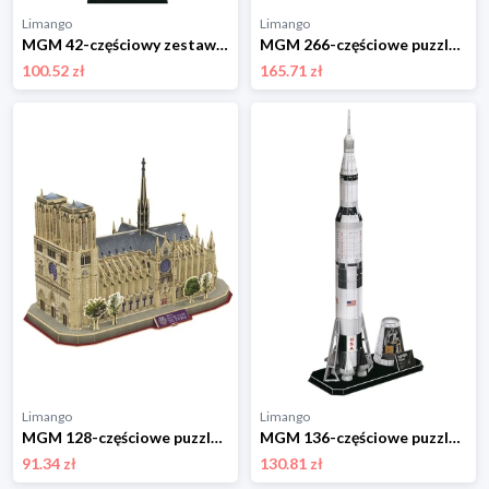
Limango
Limango
MGM 42-częściowy zestaw naukowy - 8+ rozmiar: onesize
MGM 266-częściowe puzzle 3D "Titanic" - 8+ rozmiar: onesize
100.52 zł
165.71 zł
Limango
Limango
MGM 128-częściowe puzzle 3D "Notré Dame" - 8+ rozmiar: onesize
MGM 136-częściowe puzzle 3D "Space Mission Apollo V" - 8+ rozmiar: onesize
91.34 zł
130.81 zł