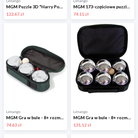
Limango
Limango
MGM Puzzle 3D "Harry Potter - The Burrow" - 8+ rozmiar: onesize
MGM 173-częściowe puzzle 3D "Solar System" - 8+ rozmiar: onesize
122.67 zł
74.11 zł
Limango
Limango
MGM Gra w bule - 8+ rozmiar: onesize
MGM Gra w bule - 8+ rozmiar: onesize
74.63 zł
131.12 zł