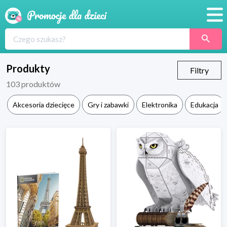
Promocje
Produkty
Produkty
Filtry
103
produktów
Sklepy
Akcesoria dziecięce
Gry i zabawki
Elektronika
Edukacja
Blog
Wyprawka