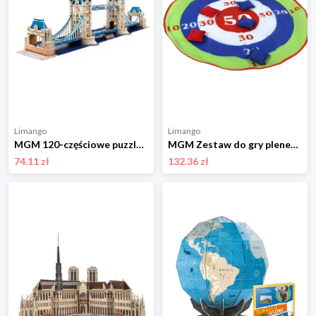
Limango
Limango
MGM 120-częściowe puzzle 3D "Tower Bridge London" - 8+ rozmiar: onesize
MGM Zestaw do gry plenerowej - 4+ rozmiar: onesize
74.11 zł
132.36 zł