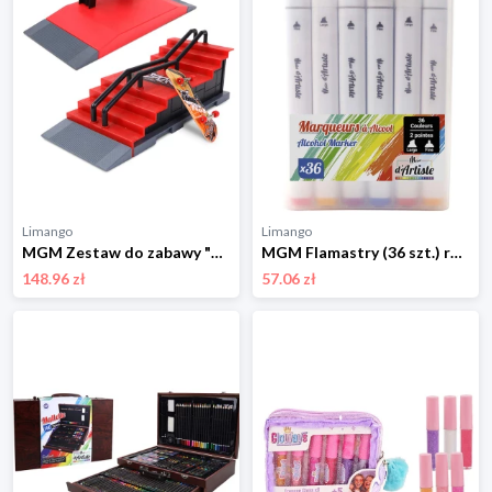
Limango
Limango
MGM Zestaw do zabawy "Trottifun Finger Skates" - 3+ rozmiar: onesize
MGM Flamastry (36 szt.) rozmiar: onesize
148.96 zł
57.06 zł