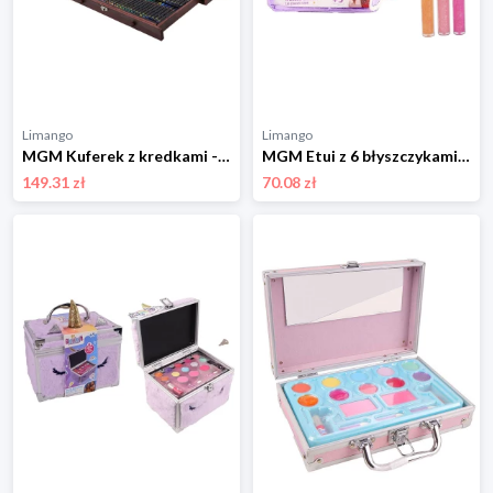
Limango
Limango
MGM Kuferek z kredkami - 5+ rozmiar: onesize
MGM Etui z 6 błyszczykami - 5+ rozmiar: onesize
149.31 zł
70.08 zł