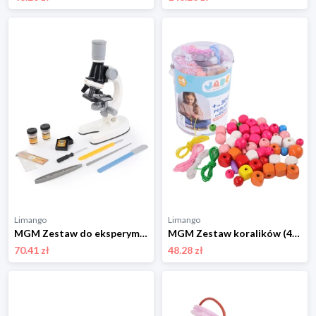
Limango
Limango
MGM Zestaw do eksperymentowania - 6+ rozmiar: onesize
MGM Zestaw koralików (400 szt.) - 4+ rozmiar: onesize
70.41 zł
48.28 zł