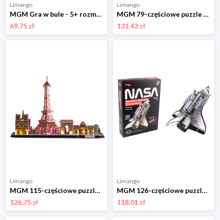
Limango
Limango
MGM Gra w bule - 5+ rozmiar: onesize
MGM 79-częściowe puzzle 3D "Statue of Liberty" - 8+ rozmiar: onesize
69.75 zł
131.43 zł
Limango
Limango
MGM 115-częściowe puzzle 3D "Buildings of Paris" - 8+ rozmiar: onesize
MGM 126-częściowe puzzle 3D "Spaceshuttle Discovery" - 8+ rozmiar: onesize
126.75 zł
118.01 zł