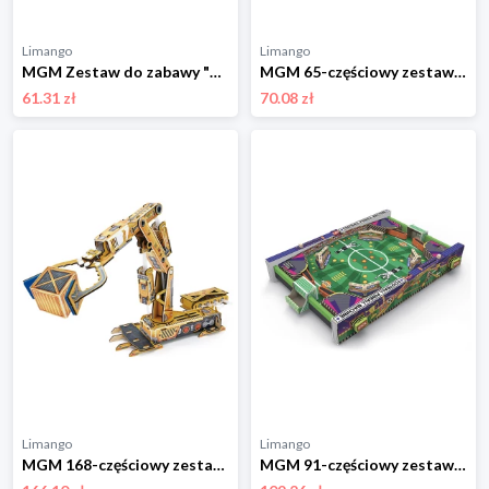
Limango
Limango
MGM Zestaw do zabawy "Trottifun Finger Skates" - 3+ rozmiar: onesize
MGM 65-częściowy zestaw "Aircraft starter gun" - 8+ rozmiar: onesize
61.31 zł
70.08 zł
Limango
Limango
MGM 168-częściowy zestaw "Hydraulic robotic arm" - 8+ rozmiar: onesize
MGM 91-częściowy zestaw "Football kicker" - 8+ rozmiar: onesize