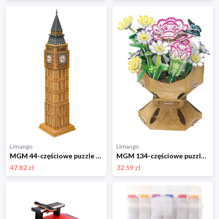
Limango
Limango
MGM 44-częściowe puzzle 3D "Big Ben" - 5+ rozmiar: onesize
MGM 134-częściowe puzzle 3D "Flower bouquet - Carnation" - 8+ rozmiar: onesize
47.82 zł
32.59 zł