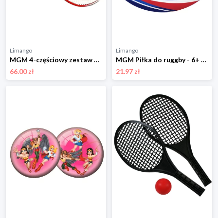
Limango
Limango
MGM 4-częściowy zestaw do tenisa - 3+ (produkt niespodzianka) rozmiar: onesize
MGM Piłka do ruggby - 6+ rozmiar: onesize
66.00 zł
21.97 zł