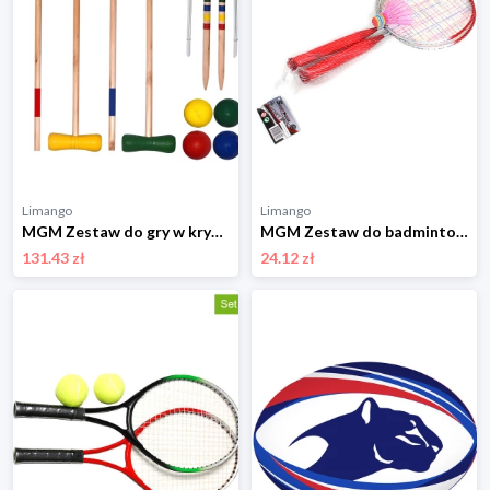
Limango
Limango
MGM Zestaw do gry w krykieta - 6+ rozmiar: onesize
MGM Zestaw do badmintona - 3+ (produkt niespodzianka) rozmiar: onesize
131.43 zł
24.12 zł