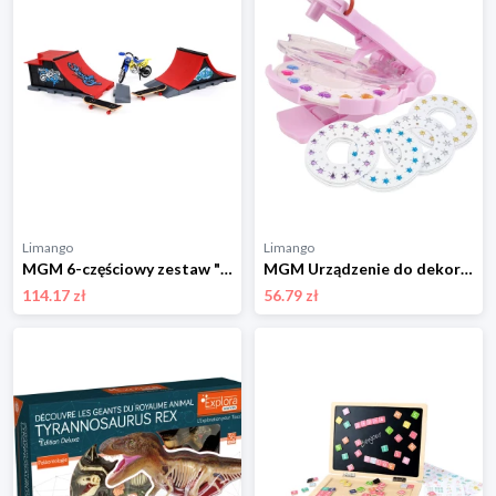
Limango
Limango
MGM 6-częściowy zestaw "Trottifun Finger Skates" - 3+ rozmiar: onesize
MGM Urządzenie do dekorowania kryształkami - 5+ rozmiar: onesize
114.17 zł
56.79 zł