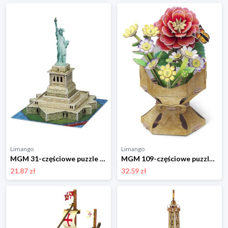
Limango
Limango
MGM 31-częściowe puzzle 3D "Statue of Liberty" - 5+ rozmiar: onesize
MGM 109-częściowe puzzle 3D "Flower bouquet - Camellia" - 8+ rozmiar: onesize
21.87 zł
32.59 zł