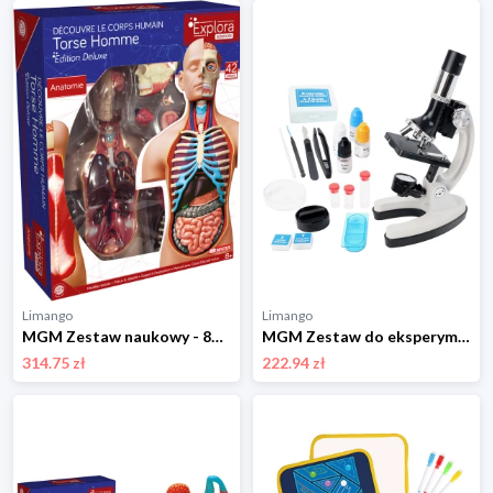
Limango
Limango
MGM Zestaw naukowy - 8+ rozmiar: onesize
MGM Zestaw do eksperymentowania z kuferkiem - 8+ rozmiar: onesize
314.75 zł
222.94 zł