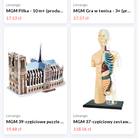
Limango
Limango
MGM Piłka - 10 m+ (produkt niespodzianka) rozmiar: onesize
MGM Gra w tenisa - 3+ (produkt niespodzianka) rozmiar: onesize
17.53 zł
17.57 zł
Limango
Limango
MGM 39-częściowe puzzle 3D "Notre Dame Paris" - 5+ rozmiar: onesize
MGM 37-częściowy zestaw naukowy - 8+ rozmiar: onesize
19.68 zł
118.56 zł