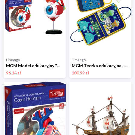
Limango
Limango
MGM Model edukacyjny "Oko" - 8+ rozmiar: onesize
MGM Teczka edukacyjna - 3+ rozmiar: onesize
96.14 zł
100.99 zł