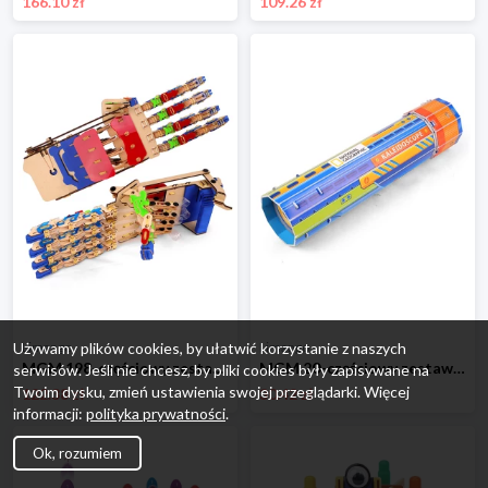
166.10 zł
109.26 zł
Limango
Limango
Używamy plików cookies, by ułatwić korzystanie z naszych
MGM 198-częściowy zestaw "Robotic hand" - 8+ rozmiar: onesize
MGM 20-częściowy zestaw "Kaleidoscope" - 5+ rozmiar: onesize
serwisów. Jeśli nie chcesz, by pliki cookies były zapisywane na
Twoim dysku, zmień ustawienia swojej przeglądarki. Więcej
122.38 zł
30.42 zł
informacji:
polityka prywatności
.
Ok, rozumiem