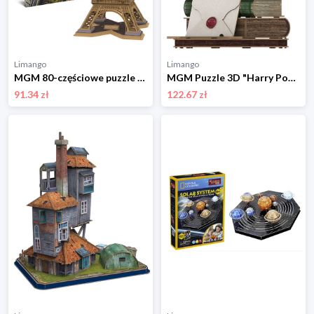
Limango
Limango
MGM 80-częściowe puzzle 3D "Eiffel Tower" - 8+ rozmiar: onesize
MGM Puzzle 3D "Harry Potter - Hedwig" - 8+ rozmiar: onesize
91.34 zł
122.67 zł