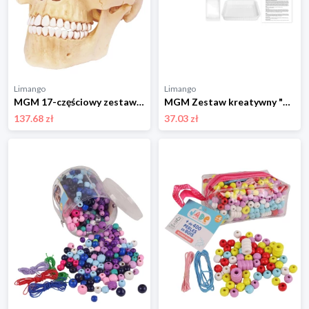
Limango
Limango
MGM 17-częściowy zestaw naukowy - 8+ rozmiar: onesize
MGM Zestaw kreatywny "Gipshand" - 5+ rozmiar: onesize
137.68 zł
37.03 zł