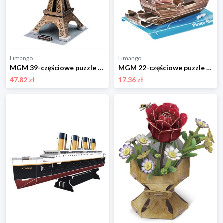
Limango
Limango
MGM 39-częściowe puzzle 3D "Eiffel Tower" - 5+ rozmiar: onesize
MGM 22-częściowe puzzle 3D "Pirate ship" - 5+ rozmiar: onesize
47.82 zł
17.36 zł