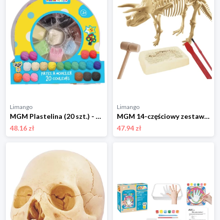
Limango
Limango
MGM Plastelina (20 szt.) - 3+ rozmiar: onesize
MGM 14-częściowy zestaw kreatywny - 6+ rozmiar: onesize
48.16 zł
47.94 zł