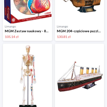
Limango
Limango
MGM Zestaw naukowy - 8+ rozmiar: onesize
MGM 204-częściowe puzzle 3D "Bateau Santa Maria" - 8+ rozmiar: onesize
105.14 zł
130.81 zł