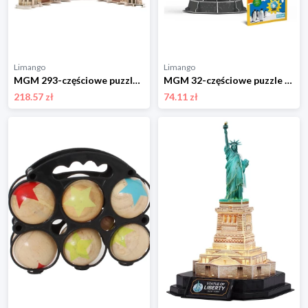
Limango
Limango
MGM 293-częściowe puzzle 3D "Notre Dame Paris" - 8+ rozmiar: onesize
MGM 32-częściowe puzzle 3D "Solar System" - 8+ rozmiar: onesize
218.57 zł
74.11 zł