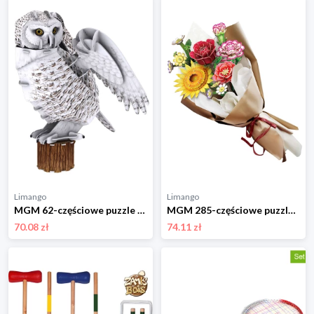
Limango
Limango
MGM 62-częściowe puzzle 3D "Snowy owl" - 8+ rozmiar: onesize
MGM 285-częściowe puzzle 3D "Flower bouquet" - 8+ rozmiar: onesize
70.08 zł
74.11 zł