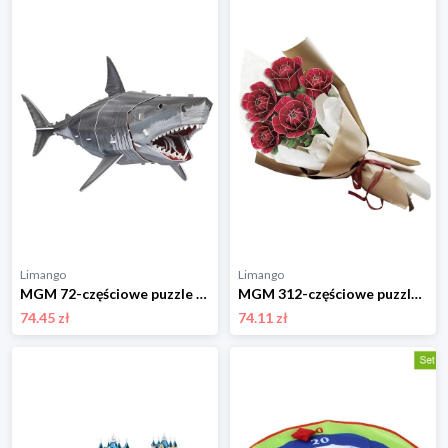
Limango
Limango
MGM 72-częściowe puzzle 3D "Great white shark" - 8+ rozmiar: onesize
MGM 312-częściowe puzzle 3D "Flower bouquet - Roses" - 8+ rozmiar: onesize
74.45 zł
74.11 zł