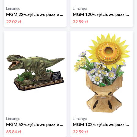
Limango
Limango
MGM 22-częściowe puzzle 3D "Titanic" - 5+ rozmiar: onesize
MGM 120-częściowe puzzle 3D "Flower bouquet - Roses" - 8+ rozmiar: onesize
22.02 zł
32.59 zł
Limango
Limango
MGM 52-częściowe puzzle 3D "T-Rex" - 8+ rozmiar: onesize
MGM 102-częściowe puzzle 3D "Flower bouquet - Sunflowers" - 8+ rozmiar: onesize
65.84 zł
32.59 zł