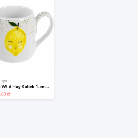
ango
The Wild Hug Kubek "Lemmon" w kolorze biało-żółtym - wys. 9 cm rozmiar: onesize
.63 zł