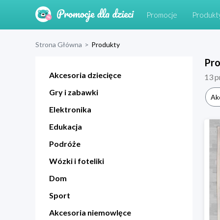
Promocje
Produkt
Strona Główna
>
Produkty
Pr
Akcesoria dziecięce
13
p
Gry i zabawki
Ak
Elektronika
Edukacja
Podróże
Wózki i foteliki
Dom
Sport
Akcesoria niemowlęce