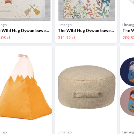
ango
Limango
Liman
The Wild Hug Dywan bawełniany w kolorze kremowym ze wzorem - 190 x 135 cm rozmiar: onesize
The Wild Hug Dywan bawełniany "Wild Thing" ze wzorem - 190 x 135 cm rozmiar: onesize
.08 zł
311.12 zł
209.82
ango
Limango
Liman