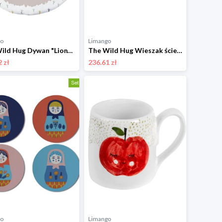
go
Limango
The Wild Hug Dywan "Lion" w kolorze beżowo-żółtym - Ø 120 cm rozmiar: onesize
The Wild Hug Wieszak ścienny "Climbing wall" w kolorze szarym ze wzorem - 60 x 30 cm rozmiar: onesize
 zł
236.61 zł
go
Limango