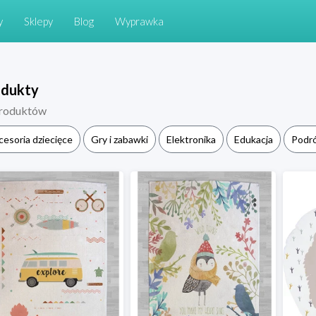
y
Sklepy
Blog
Wyprawka
odukty
roduktów
cesoria dziecięce
Gry i zabawki
Elektronika
Edukacja
Podr