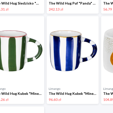
The Wild Hug Siedzisko "Mountain" w kolorze pomarańczowo-białym - 50 x 60 x 50 cm rozmiar: onesize
The Wild Hug Puf "Panda" w kolorze beżowym - wys. 20 x Ø 50 cm rozmiar: onesize
.31 zł
242.13 zł
56.79 
ango
Limango
Liman
The Wild Hug Kubek "Minerva" w kolorze biało-zielonym - wys. 9 cm rozmiar: onesize
The Wild Hug Kubek "Minerva" w kolorze biało-niebieskim - wys. 9 cm rozmiar: onesize
.26 zł
96.60 zł
104.89