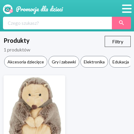
Promocje
Produkty
Produkty
Filtry
1
produktów
Sklepy
Akcesoria dziecięce
Gry i zabawki
Elektronika
Edukacja
Blog
Wyprawka