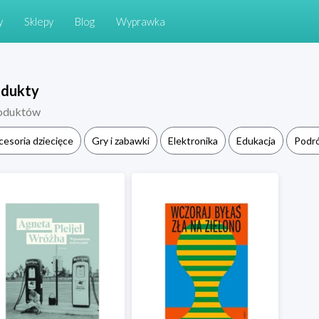
y
Sklepy
Blog
Wyprawka
odukty
oduktów
cesoria dziecięce
Gry i zabawki
Elektronika
Edukacja
Podr