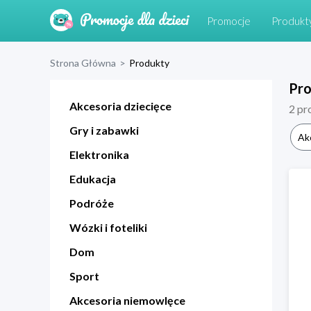
Promocje
Produkt
Strona Główna
>
Produkty
Pr
Akcesoria dziecięce
2
pr
Gry i zabawki
Ak
Elektronika
Edukacja
Podróże
Wózki i foteliki
Dom
Sport
Akcesoria niemowlęce