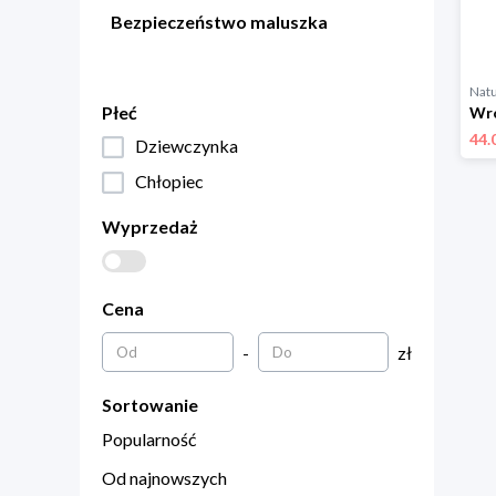
Bezpieczeństwo maluszka
Natu
Płeć
44.
Dziewczynka
Chłopiec
Wyprzedaż
Cena
-
zł
Sortowanie
Popularność
Od najnowszych