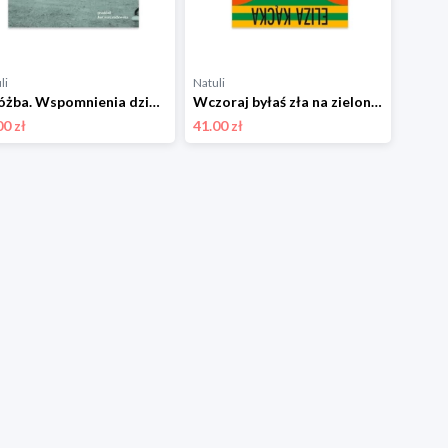
li
Natuli
Wróżba. Wspomnienia dziewczynki Karakter
Wczoraj byłaś zła na zielono Karakter
00 zł
41.00 zł