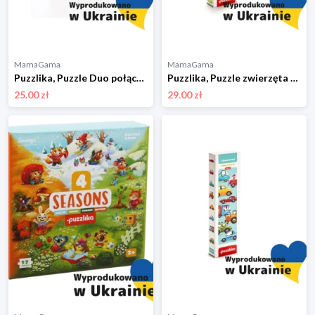
MamaGama
MamaGama
Puzzlika, Puzzle Duo połącz w pary - Nauka liczenia
Puzzlika, Puzzle zwierzęta hodowlane 8w1
25.00 zł
29.00 zł