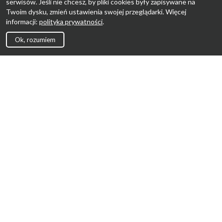
serwisów. Jeśli nie chcesz, by pliki cookies były zapisywane na
Twoim dysku, zmień ustawienia swojej przeglądarki. Więcej
informacji:
polityka prywatności
.
Ok, rozumiem
Strona Główna
Promocje