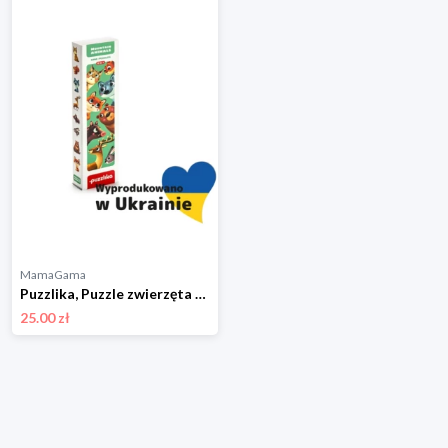
MamaGama
Puzzlika, Puzzle zwierzęta górskie 8w1
25.00 zł