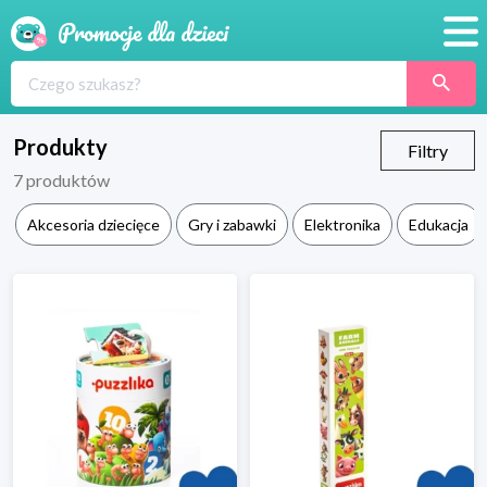
Promocje
Produkty
Produkty
Filtry
7
produktów
Sklepy
Akcesoria dziecięce
Gry i zabawki
Elektronika
Edukacja
Blog
Wyprawka