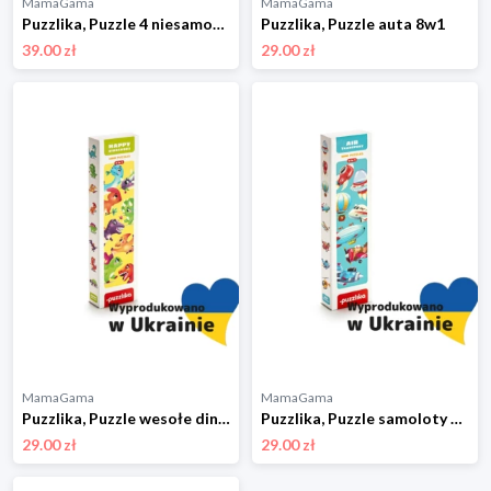
MamaGama
MamaGama
Puzzlika, Puzzle 4 niesamowite pory roku
Puzzlika, Puzzle auta 8w1
39.00 zł
29.00 zł
MamaGama
MamaGama
Puzzlika, Puzzle wesołe dinozaury 8w1
Puzzlika, Puzzle samoloty 8w1
29.00 zł
29.00 zł