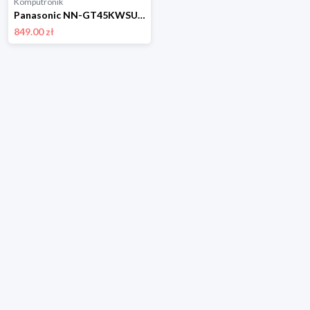
Komputronik
Panasonic NN-GT45KWSUG z grillem
849.00 zł