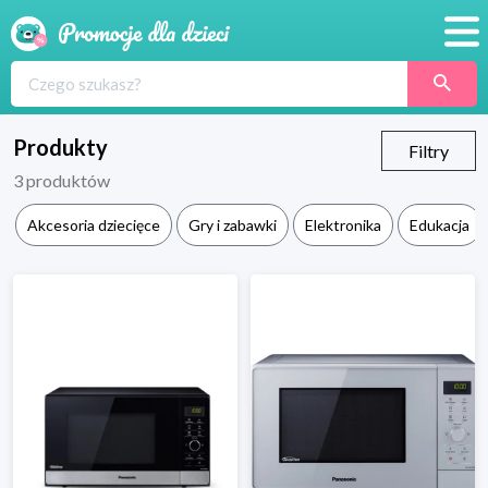
Promocje
Produkty
Produkty
Filtry
3
produktów
Sklepy
Akcesoria dziecięce
Gry i zabawki
Elektronika
Edukacja
Blog
Wyprawka