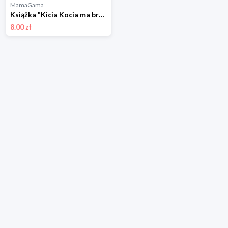
MamaGama
Książka "Kicia Kocia ma braciszka Nunusia" Wydawnictwo media rodzina
8.00 zł