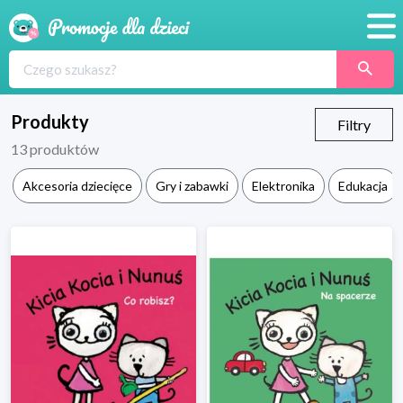
Promocje
Produkty
Produkty
Filtry
13
produktów
Sklepy
Akcesoria dziecięce
Gry i zabawki
Elektronika
Edukacja
Blog
Wyprawka