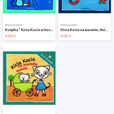
MamaGama
MamaGama
Książka " Kicia Kocia w kosmosie" Wydawnictwo media rodzina
Kicia Kocia na basenie, Anita Głowińska Wydawnictwo media rodzina
8.00 zł
8.00 zł