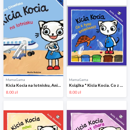
MamaGama
MamaGama
Kicia Kocia na lotnisku, Anita Głowińska Wydawnictwo media rodzina
Książka " Kicia Kocia. Co z tymi śmieciami?" Wydawnictwo media rodzina
8.00 zł
8.00 zł