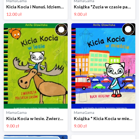
MamaGama
MamaGama
Kicia Kocia i Nunuś. Idziemy na zakupy, Anita Głowińska Wydawnictwo media rodzina
Książka "Zuzia w czasie pandemii" Wydawnictwo media rodzina
12.00 zł
9.00 zł
MamaGama
MamaGama
Kicia Kocia w lesie. Zwierzęta polskich lasów, Anita Głowińska Wydawnictwo media rodzina
Książka " Kicia Kocia w mieście. Ruch uliczny. " Wydawnictwo media rodzina
9.00 zł
9.00 zł