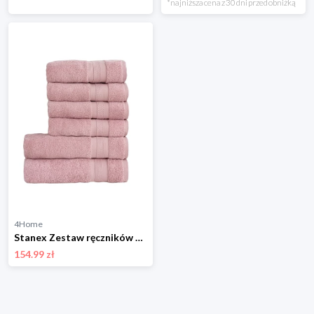
*najniższa cena z 30 dni przed obniżką
4Home
Stanex Zestaw ręczników MEXICO stary róż, 4 szt. 50 x 100 cm, 2 szt. 70 x 140 cm
154.99 zł