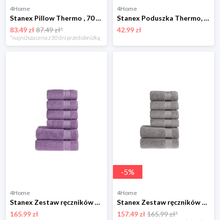
4Home
4Home
Stanex Pillow Thermo , 70 x 90 cm, 70 x 90 cm
Stanex Poduszka Thermo, 40 x 40 cm
83.49 zł
87.49 zł*
42.99 zł
*najniższa cena z 30 dni przed obniżką
-
5
%
4Home
4Home
Stanex Zestaw ręczników MEXICO fioletowy, 4 szt. 50 x 100 cm, 2 szt. 70 x 140 cm
Stanex Zestaw ręczników MEXICO szary, 4 szt. 50 x 100 cm, 2 szt. 70 x 140 cm
165.99 zł
157.49 zł
165.99 zł*