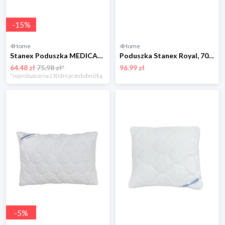
-
15
%
4Home
4Home
Stanex Poduszka MEDICAL, 45 x 65 cm
Poduszka Stanex Royal, 70 x 90 cm
64.48 zł
75.98 zł*
96.99 zł
*najniższa cena z 30 dni przed obniżką
-
5
%