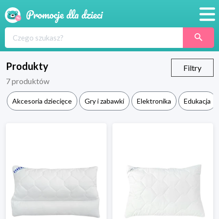
Promocje
Produkty
Produkty
Filtry
7
produktów
Sklepy
Akcesoria dziecięce
Gry i zabawki
Elektronika
Edukacja
Blog
Wyprawka