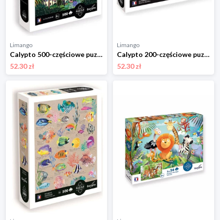
Limango
Limango
Calypto 500-częściowe puzzle "California" - 8+ rozmiar: onesize
Calypto 200-częściowe puzzle "Dinosaurs" - 7+ rozmiar: onesize
52.30 zł
52.30 zł