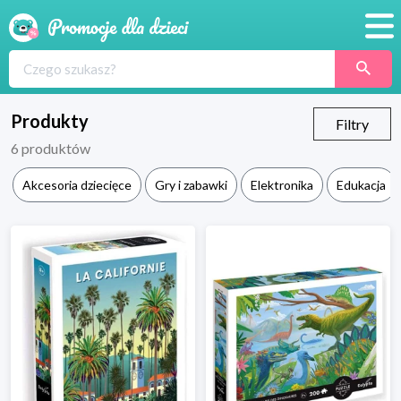
Promocje
Produkty
Produkty
Filtry
6
produktów
Sklepy
Akcesoria dziecięce
Gry i zabawki
Elektronika
Edukacja
Blog
Wyprawka