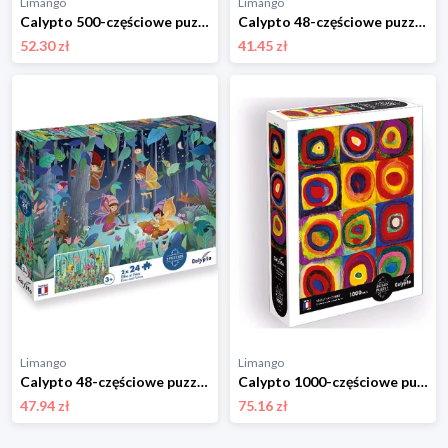
Limango
Limango
Calypto 500-częściowe puzzle "Exotic fishes" - 8+ rozmiar: onesize
Calypto 48-częściowe puzzle "Animals" - 3+ rozmiar: onesize
52.30 zł
41.45 zł
Limango
Limango
Calypto 48-częściowe puzzle "Elves and fairies" - 3+ rozmiar: onesize
Calypto 1000-częściowe puzzle "Squares and circles" - 7+ rozmiar: onesize
47.94 zł
75.16 zł