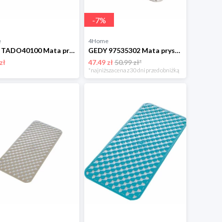
-
7
%
e
4Home
GEDY TADO40100 Mata prysznicowa River, 54 x 54 cm,przezroczysta Gedy
GEDY 97535302 Mata prysznicowa Geo z powłokąantypoślizgową, 53 x 53 cm, biała Gedy
zł
47.49 zł
50.99 zł*
*najniższa cena z 30 dni przed obniżką