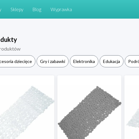
y
Sklepy
Blog
Wyprawka
odukty
roduktów
cesoria dziecięce
Gry i zabawki
Elektronika
Edukacja
Podr