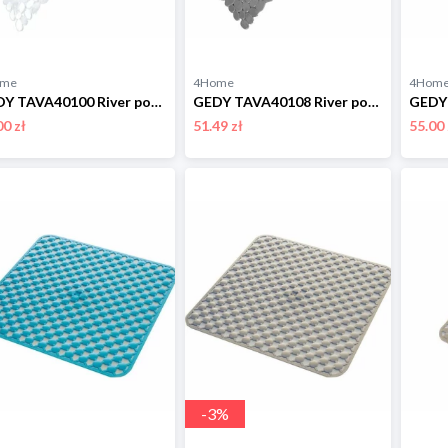
ome
4Home
4Hom
GEDY TAVA40100 River podkładka do wanny, 35 x 70 cm, przezroczysty Gedy
GEDY TAVA40108 River podkładka do wanny, 35 x 70 cm, szary Gedy
00 zł
51.49 zł
55.00 
-
3
%