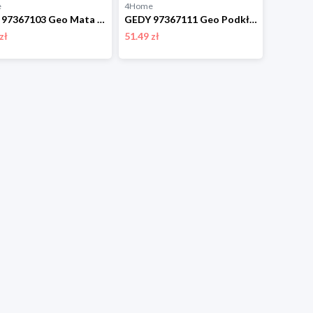
e
4Home
GEDY 97367103 Geo Mata antypoślizgowa do wanny, 36 x 71 cm, beżowy Gedy
GEDY 97367111 Geo Podkładka antypoślizgowa do wanny, 36 x 71 cm, niebieski Gedy
zł
51.49 zł