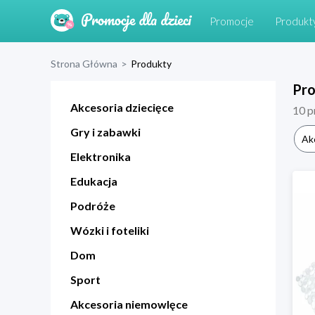
Promocje
Produkt
Strona Główna
>
Produkty
Pr
Akcesoria dziecięce
10
p
Gry i zabawki
Ak
Elektronika
Edukacja
Podróże
Wózki i foteliki
Dom
Sport
Akcesoria niemowlęce