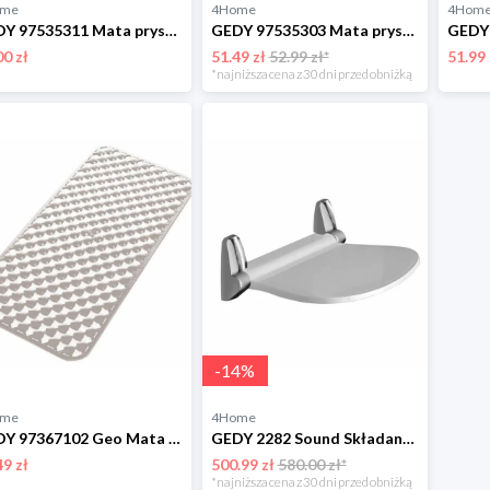
ome
4Home
4Hom
GEDY 97535311 Mata prysznicowa Geo z powłokąantypoślizgową, 53 x 53 cm, niebieska Gedy
GEDY 97535303 Mata prysznicowa Geo z powłokąantypoślizgową, 53 x 53 cm, beżowa Gedy
00 zł
51.49 zł
52.99 zł*
51.99 
*najniższa cena z 30 dni przed obniżką
-
14
%
ome
4Home
GEDY 97367102 Geo Mata antypoślizgowa do wanny, 36 x 71 cm, biały Gedy
GEDY 2282 Sound Składane siedzisko prysznicowe, 38 x 35,5 cm, biały Gedy
49 zł
500.99 zł
580.00 zł*
*najniższa cena z 30 dni przed obniżką