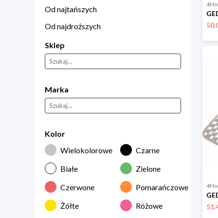
4H
Od najtańszych
50.
Od najdroższych
Sklep
Marka
Kolor
Wielokolorowe
Czarne
Białe
Zielone
4H
Czerwone
Pomarańczowe
Żółte
Różowe
51.