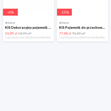
-
6
%
-
15
%
4Home
4Home
KIS Dekoracyjny pojemnik do przechowywania Arty M, 18 l
KIS Pojemnik do przechowywania All In Box, 55 l
51.49 zł
54.99 zł*
77.48 zł
91.49 zł*
*najniższa cena z 30 dni przed obniżką
*najniższa cena z 30 dni przed obniżką