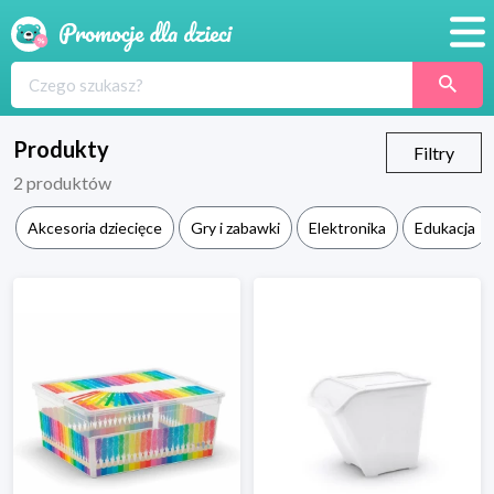
Promocje
Produkty
Produkty
Filtry
2
produktów
Sklepy
Akcesoria dziecięce
Gry i zabawki
Elektronika
Edukacja
Blog
Wyprawka