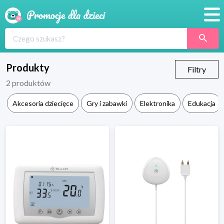
Promocje
Produkty
Produkty
Filtry
2
produktów
Sklepy
Akcesoria dziecięce
Gry i zabawki
Elektronika
Edukacja
Blog
Wyprawka