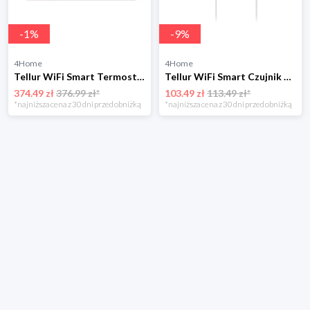
-
1
%
-
9
%
4Home
4Home
Tellur WiFi Smart Termostat
Tellur WiFi Smart Czujnik powodziowy, biały
374.49 zł
376.99 zł*
103.49 zł
113.49 zł*
*najniższa cena z 30 dni przed obniżką
*najniższa cena z 30 dni przed obniżką