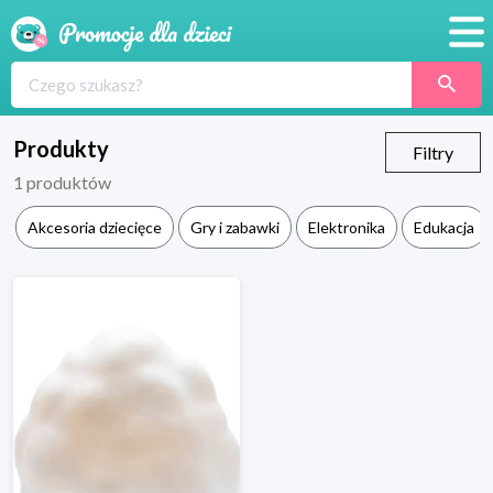
Promocje
Produkty
Produkty
Filtry
1
produktów
Sklepy
Akcesoria dziecięce
Gry i zabawki
Elektronika
Edukacja
Blog
Wyprawka