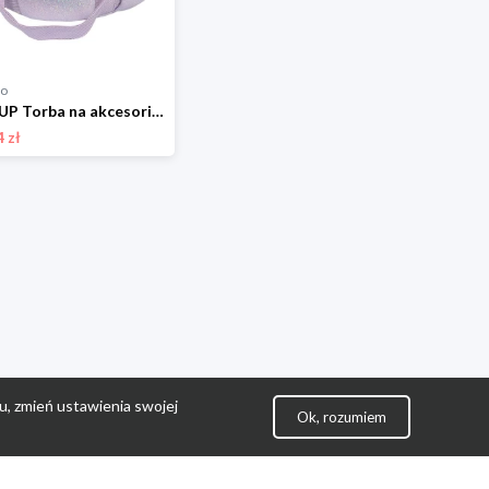
go
ASTRUP Torba na akcesoria do pielęgnacji - 3+ rozmiar: onesize
 zł
u, zmień ustawienia swojej
Ok, rozumiem