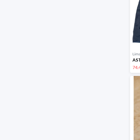
Lim
74.