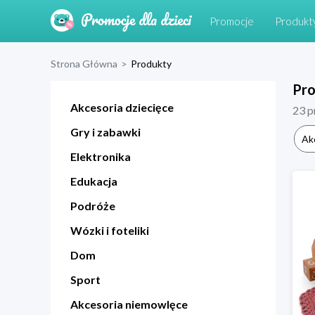
Promocje
Produkt
Strona Główna
>
Produkty
Pr
Akcesoria dziecięce
23
p
Gry i zabawki
Ak
Elektronika
Edukacja
Podróże
Wózki i foteliki
Dom
Sport
Akcesoria niemowlęce