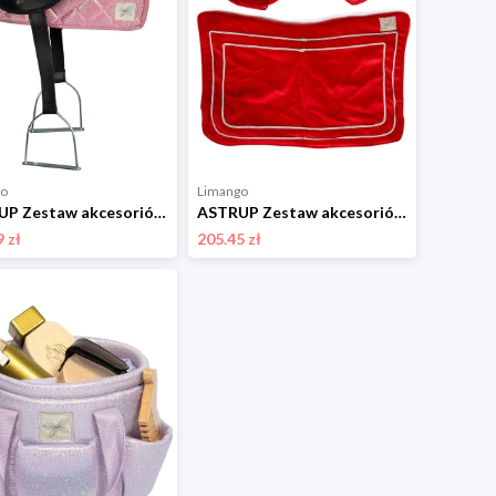
go
Limango
ASTRUP Zestaw akcesoriów w kolorze jasnoróżowym do konia na kiju - 3+ rozmiar: onesize
ASTRUP Zestaw akcesoriów w kolorze czerwonym do konia na kiju - 3+ rozmiar: onesize
 zł
205.45 zł