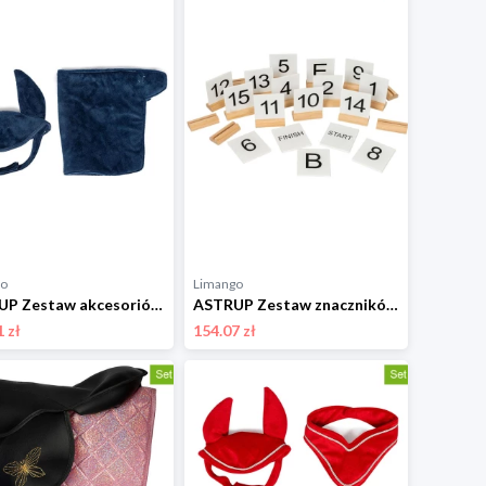
go
Limango
ASTRUP Zestaw akcesoriów w kolorze granatowym do konia na kiju - 3+ rozmiar: onesize
ASTRUP Zestaw znaczników w kolorze białym do skoków i ujeżdżenia - 3+ rozmiar: onesize
 zł
154.07 zł