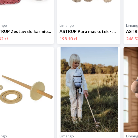
ango
Limango
Liman
ASTRUP Zestaw do karmienia lalek - 10 m+ rozmiar: onesize
ASTRUP Para maskotek - 0+ rozmiar: onesize
62 zł
198.10 zł
246.53
ango
Limango
Liman