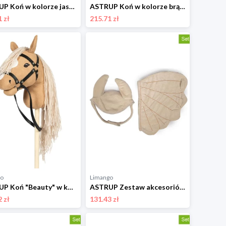
ASTRUP Koń w kolorze jasnobrązowym na kiju - 3+ rozmiar: onesize
ASTRUP Koń w kolorze brązowym na kiju - 3+ rozmiar: onesize
 zł
215.71 zł
go
Limango
ASTRUP Koń "Beauty" w kolorze beżowym na kiju - 3+ rozmiar: onesize
ASTRUP Zestaw akcesoriów w kolorze beżowym do konia na kiju - 3+ rozmiar: onesize
 zł
131.43 zł