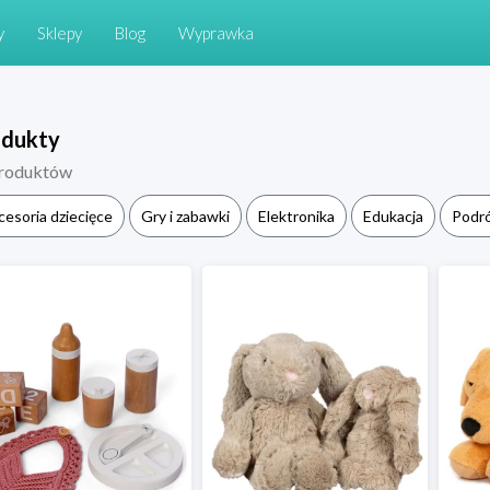
y
Sklepy
Blog
Wyprawka
odukty
roduktów
cesoria dziecięce
Gry i zabawki
Elektronika
Edukacja
Podr