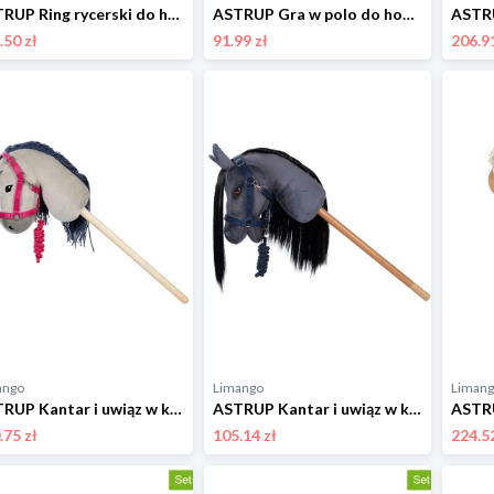
ASTRUP Ring rycerski do hobby horsingu - 3+ rozmiar: onesize
ASTRUP Gra w polo do hobby horsingu - 3+ rozmiar: onesize
.50 zł
91.99 zł
206.91
ango
Limango
Liman
ASTRUP Kantar i uwiąz w kolorze różowym do konia na kiju - 3+ rozmiar: onesize
ASTRUP Kantar i uwiąz w kolorze granatowym do konia na kiju - 3+ rozmiar: onesize
.75 zł
105.14 zł
224.52