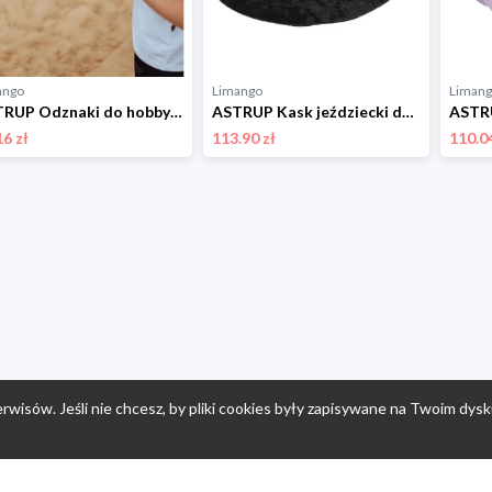
ango
Limango
Liman
ASTRUP Odznaki do hobby horsingu - 3+ rozmiar: onesize
ASTRUP Kask jeździecki do hobby horsingu - 3+ rozmiar: onesize
16 zł
113.90 zł
110.04
rwisów. Jeśli nie chcesz, by pliki cookies były zapisywane na Twoim dysk