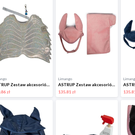
ango
Limango
Liman
ASTRUP Zestaw akcesoriów w kolorze srebrnym do konia na kiju - 3+ rozmiar: onesize
ASTRUP Zestaw akcesoriów w kolorze jasnoróżowym do konia na kiju - 3+ rozmiar: onesize
.86 zł
135.81 zł
135.81