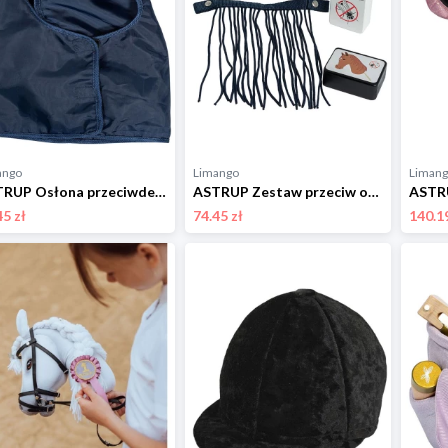
ango
Limango
Liman
ASTRUP Osłona przeciwdeszczowa w kolorze granatowym dla konia na kiju - 3+ rozmiar: onesize
ASTRUP Zestaw przeciw owadom do konia na kiju - 3+ rozmiar: onesize
45 zł
74.45 zł
140.19