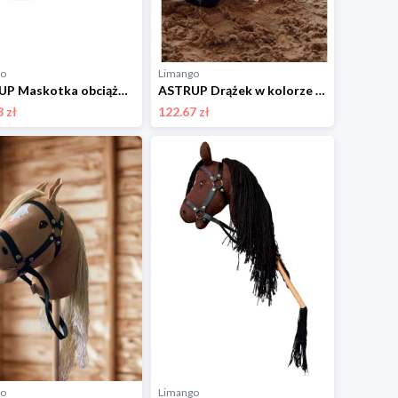
go
Limango
ASTRUP Maskotka obciążeniowa - 0+ - 1,1 kg rozmiar: onesize
ASTRUP Drążek w kolorze czerwonym do skakania - 2+ rozmiar: onesize
 zł
122.67 zł
go
Limango