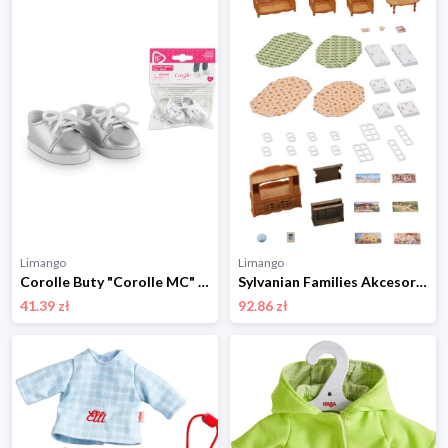
Limango
Limango
Corolle Buty "Corolle MC" w kolorze srebrnym dla lalek - 4+ rozmiar: onesize
Sylvanian Families Akcesoria dla lalek "Country house living room" - 3+ rozmiar: onesize
41.39 zł
92.86 zł