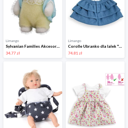
Limango
Limango
Sylvanian Families Akcesoria dla lalek "Persian kittens" - 3+ rozmiar: onesize
Corolle Ubranko dla lalek "Paris" - 2+ rozmiar: onesize
34.77 zł
74.81 zł