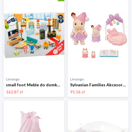
Limango
Limango
small foot Meble do domku dla lalek - 3+ rozmiar: onesize
Sylvanian Families Akcesoria "Sylvanian Families - Sleepy Dream" - 3+ rozmiar: onesize
162.87 zł
91.56 zł