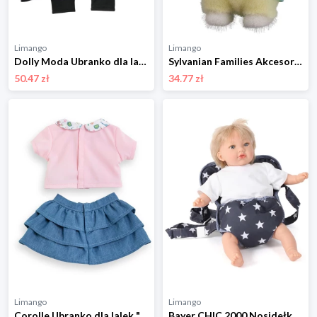
Limango
Limango
Dolly Moda Ubranko dla lalek - 3+ rozmiar: onesize
Sylvanian Families Akcesoria dla lalek "Persian kittens" - 3+ rozmiar: onesize
50.47 zł
34.77 zł
Limango
Limango
Corolle Ubranko dla lalek "Paris" - 2+ rozmiar: onesize
Bayer CHIC 2000 Nosidełko dla lalek - 3+ rozmiar: onesize