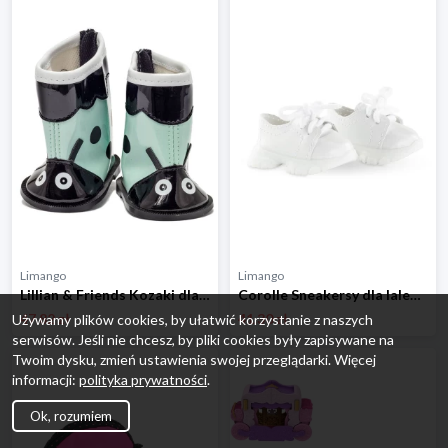
Limango
Limango
Lillian & Friends Kozaki dla lalek - 3+ rozmiar: onesize
Corolle Sneakersy dla lalek - 3+ rozmiar: onesize
47.82 zł
41.30 zł
Używamy plików cookies, by ułatwić korzystanie z naszych
serwisów. Jeśli nie chcesz, by pliki cookies były zapisywane na
Twoim dysku, zmień ustawienia swojej przeglądarki. Więcej
informacji:
polityka prywatności
.
Ok, rozumiem