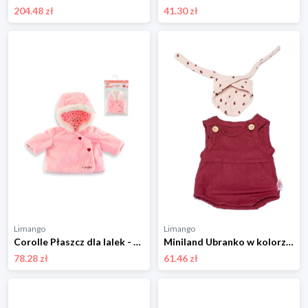
204.48 zł
41.30 zł
Limango
Limango
Corolle Płaszcz dla lalek - 18 m+ rozmiar: onesize
Miniland Ubranko w kolorze jasnoróżowo-bordowym dla lalki - 3+ rozmiar: onesize
78.28 zł
61.46 zł