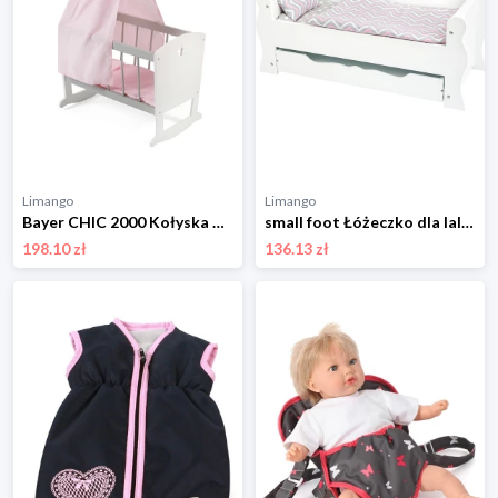
Limango
Limango
Bayer CHIC 2000 Kołyska dla lalek - 3+ rozmiar: onesize
small foot Łóżeczko dla lalek - 3+ rozmiar: onesize
198.10 zł
136.13 zł