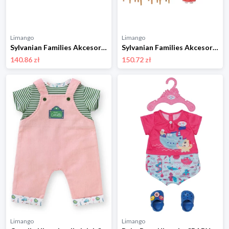
Limango
Limango
Sylvanian Families Akcesoria dla lalek "Family car with picnic supplies" - 3+ rozmiar: onesize
Sylvanian Families Akcesoria dla lalek "Starter home" - 3+ rozmiar: onesize
140.86 zł
150.72 zł
Limango
Limango