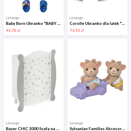
Limango
Limango
Baby Born Ubranko "BABY born Bath Pyjamas & Clogs" dla lalek - 3+ rozmiar: onesize
Corolle Ubranko dla lalek "Loire" - 2+ rozmiar: onesize
43.78 zł
73.93 zł
Limango
Limango
Bayer CHIC 2000 Szafa na ubranka dla lalek - 3+ rozmiar: onesize
Sylvanian Families Akcesoria dla lalek "Reindeer twins" - 3+ rozmiar: onesize