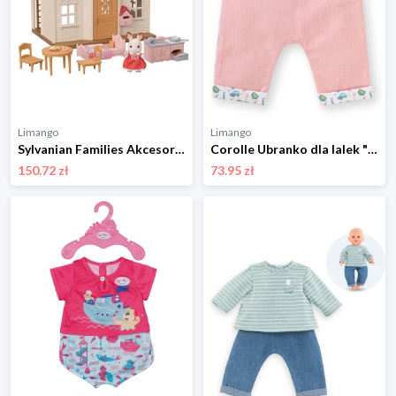
Limango
Limango
Sylvanian Families Akcesoria dla lalek "Starter home" - 3+ rozmiar: onesize
Corolle Ubranko dla lalek "Paris" - 2+ rozmiar: onesize
150.72 zł
73.95 zł