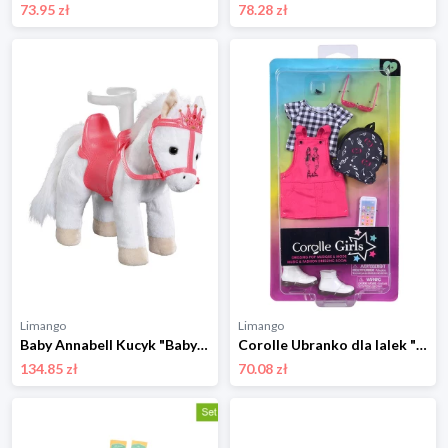
73.95 zł
78.28 zł
Limango
Limango
Baby Annabell Kucyk "Baby Annabell - Little Sweet Pony" dla lalek - 3+ rozmiar: onesize
Corolle Ubranko dla lalek "Corolle Musik & Fashion" - 4+ rozmiar: onesize
134.85 zł
70.08 zł