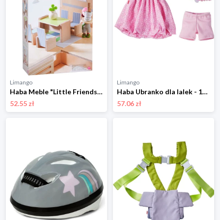
Limango
Limango
Haba Meble "Little Friends" do domku dla lalek - 3+ rozmiar: onesize
Haba Ubranko dla lalek - 18 m+ rozmiar: onesize
52.55 zł
57.06 zł