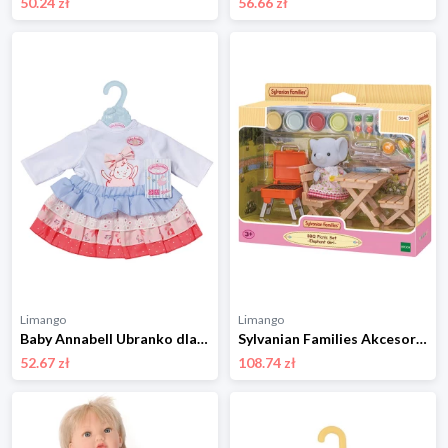
50.24 zł
56.66 zł
Limango
Limango
Baby Annabell Ubranko dla lalek "Baby Annabell" - 3+ rozmiar: onesize
Sylvanian Families Akcesoria dla lalek - 3+ rozmiar: onesize
52.67 zł
108.74 zł