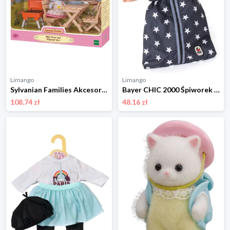
Limango
Limango
Sylvanian Families Akcesoria dla lalek - 3+ rozmiar: onesize
Bayer CHIC 2000 Śpiworek dla lalki - 3+ rozmiar: onesize
108.74 zł
48.16 zł