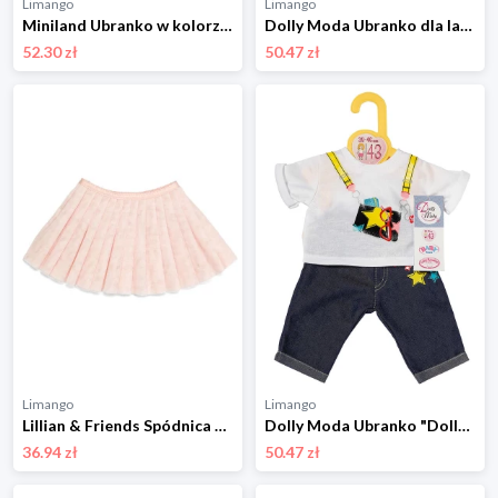
Limango
Limango
Miniland Ubranko w kolorze biało-zielono-żółtym dla lalki - 3+ rozmiar: onesize
Dolly Moda Ubranko dla lalek - 3+ rozmiar: onesize
52.30 zł
50.47 zł
Limango
Limango
Lillian & Friends Spódnica dla lalek - 3+ rozmiar: onesize
Dolly Moda Ubranko "Dolly Moda Jeans + Shirt" ze wzorem dla lalek - 3+ rozmiar: onesize
36.94 zł
50.47 zł