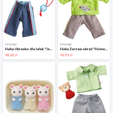
Limango
Limango
Haba Ubranko dla lalek "Jeans" - 18+ rozmiar: onesize
Haba Zestaw ubrań "Homewear" - 18 m+ rozmiar: onesize
48.28 zł
56.93 zł