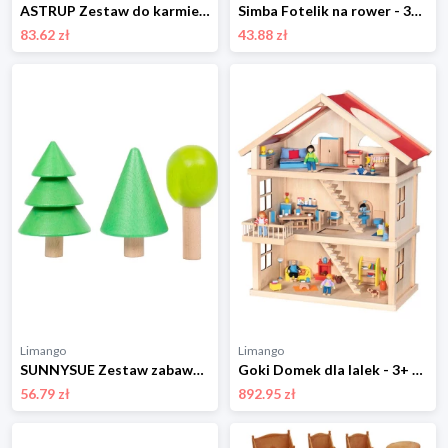
ASTRUP Zestaw do karmienia lalek - 10 m+ rozmiar: onesize
Simba Fotelik na rower - 3+ rozmiar: onesize
83.62 zł
43.88 zł
Limango
Limango
SUNNYSUE Zestaw zabawek - 3+ rozmiar: onesize
Goki Domek dla lalek - 3+ rozmiar: onesize
56.79 zł
892.95 zł