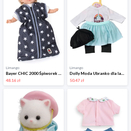
Limango
Limango
Bayer CHIC 2000 Śpiworek dla lalki - 3+ rozmiar: onesize
Dolly Moda Ubranko dla lalek - 3+ rozmiar: onesize
48.16 zł
50.47 zł