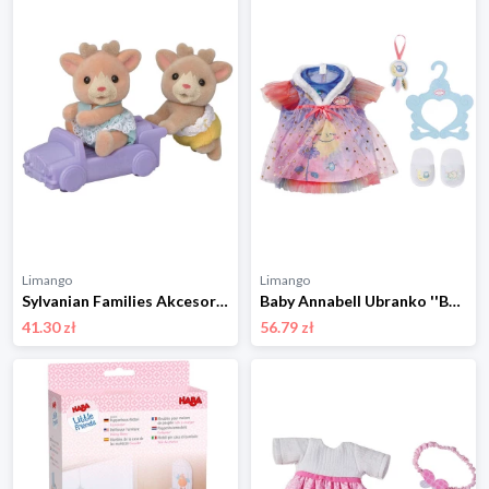
Limango
Limango
Sylvanian Families Akcesoria dla lalek "Reindeer twins" - 3+ rozmiar: onesize
Baby Annabell Ubranko ''Baby Annabell Sweet Dreams'' dla lalek - 3+ rozmiar: onesize
41.30 zł
56.79 zł