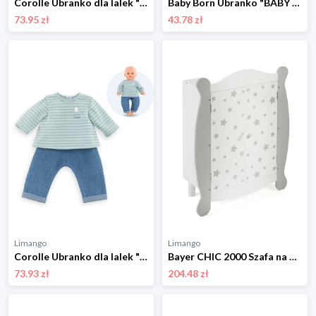
Corolle Ubranko dla lalek "Paris" - 2+ rozmiar: onesize
Baby Born Ubranko "BABY born Bath Pyjamas & Clogs" dla lalek - 3+ rozmiar: onesize
73.95 zł
43.78 zł
Limango
Limango
Corolle Ubranko dla lalek "Loire" - 2+ rozmiar: onesize
Bayer CHIC 2000 Szafa na ubranka dla lalek - 3+ rozmiar: onesize
73.93 zł
204.48 zł