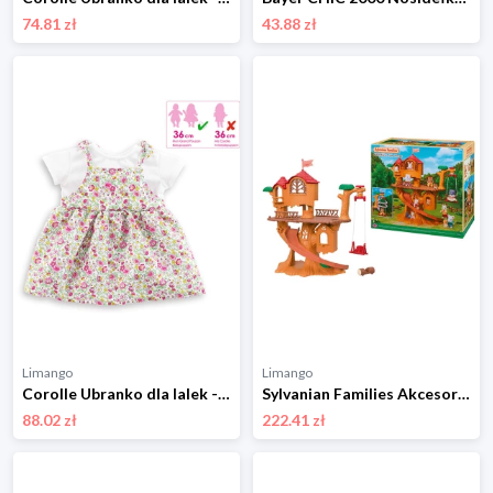
74.81 zł
43.88 zł
Limango
Limango
Corolle Ubranko dla lalek - 2+ rozmiar: onesize
Sylvanian Families Akcesoria dla lalek "Treehouse experience" - 3+ rozmiar: onesize
88.02 zł
222.41 zł