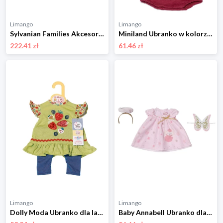
Limango
Limango
Sylvanian Families Akcesoria dla lalek "Treehouse experience" - 3+ rozmiar: onesize
Miniland Ubranko w kolorze jasnoróżowo-bordowym dla lalki - 3+ rozmiar: onesize
222.41 zł
61.46 zł
Limango
Limango
Dolly Moda Ubranko dla lalek - 3+ rozmiar: onesize
Baby Annabell Ubranko dla lalek - 3+ rozmiar: onesize