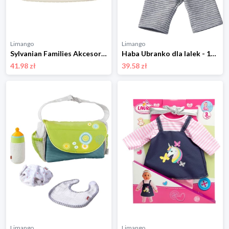
Limango
Limango
Sylvanian Families Akcesoria dla lalek "Marshmallow mice triplets" - 3+ rozmiar: onesize
Haba Ubranko dla lalek - 18 m+ rozmiar: onesize
41.98 zł
39.58 zł
Limango
Limango