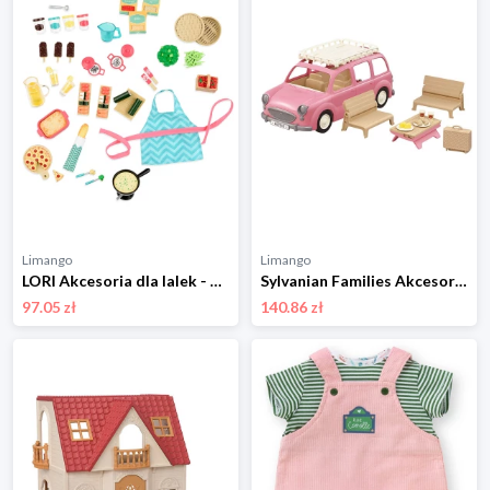
Limango
Limango
LORI Akcesoria dla lalek - 3+ rozmiar: onesize
Sylvanian Families Akcesoria dla lalek "Family car with picnic supplies" - 3+ rozmiar: onesize
97.05 zł
140.86 zł