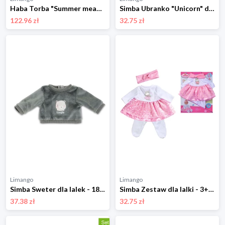
Haba Torba "Summer meadow" do przewijania lalek - 18 m+ rozmiar: onesize
Simba Ubranko "Unicorn" dla lalek - 3+ rozmiar: onesize
122.96 zł
32.75 zł
Limango
Limango
Simba Sweter dla lalek - 18 m+ rozmiar: onesize
Simba Zestaw dla lalki - 3+ rozmiar: onesize
37.38 zł
32.75 zł