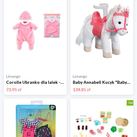
Limango
Limango
Corolle Ubranko dla lalek - 2+ rozmiar: onesize
Baby Annabell Kucyk "Baby Annabell - Little Sweet Pony" dla lalek - 3+ rozmiar: onesize
73.95 zł
134.85 zł