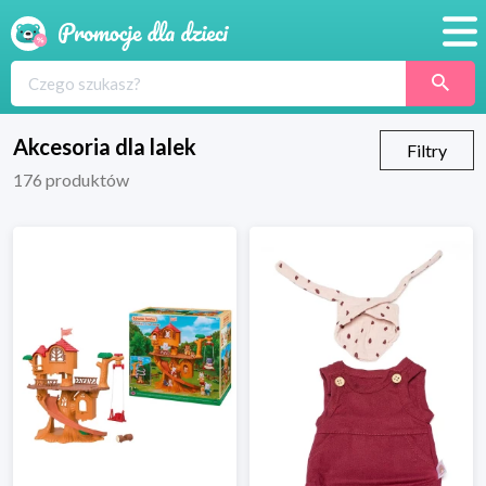
Promocje
Produkty
Akcesoria dla lalek
Filtry
176
produktów
Sklepy
Blog
Wyprawka