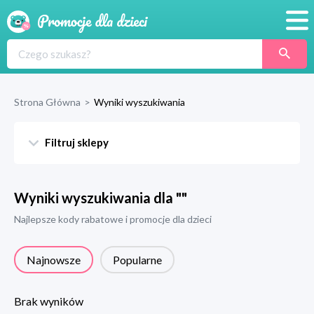
Promocje
Produkty
Strona Główna
>
Wyniki wyszukiwania
Sklepy
Filtruj sklepy
Blog
Wyprawka
Wyniki wyszukiwania dla "
"
Najlepsze kody rabatowe i promocje dla dzieci
Najnowsze
Popularne
Brak wyników