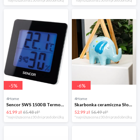
*najniższa cena z 30 dni przed obniżką
*najniższa cena z 30 dni przed obniżką
-
5
%
-
6
%
4Home
4Home
Sencor SWS 1500 B Termometr z zegarem
Skarbonka ceramiczna Słoń 4-Home
61.99 zł
65.48 zł*
52.99 zł
56.49 zł*
*najniższa cena z 30 dni przed obniżką
*najniższa cena z 30 dni przed obniżką