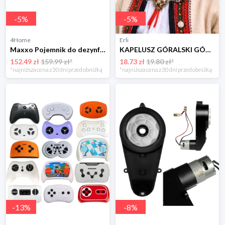
-
5
%
-
5
%
4Home
Erli
Maxxo Pojemnik do dezynfekcji UVC z szybką ładowarką
KAPELUSZ GÓRALSKI GÓRAL CZARNY FILCOWY GÓRALA Z PIÓRKIEM PIÓREM KARNAWAŁ
152.49 zł
159.99 zł*
18.73 zł
19.80 zł*
*najniższa cena z 30 dni przed obniżką
*najniższa cena z 30 dni przed obniżką
-
13
%
-
8
%