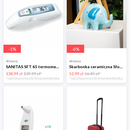
-
1
%
-
6
%
4Home
4Home
SANITAS SFT 65 termometr wielofunkcyjny 6w1 Sanitas
Skarbonka ceramiczna Słoń 4-Home
138.99 zł
139.99 zł*
52.99 zł
56.49 zł*
*najniższa cena z 30 dni przed obniżką
*najniższa cena z 30 dni przed obniżką