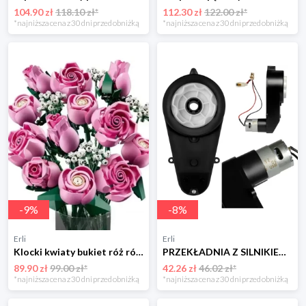
104.90 zł
118.10 zł*
112.30 zł
122.00 zł*
*najniższa cena z 30 dni przed obniżką
*najniższa cena z 30 dni przed obniżką
-
9
%
-
8
%
Erli
Erli
Klocki kwiaty bukiet róż różowe róże 789 elementów wieczna ozdoba
PRZEKŁADNIA Z SILNIKIEM 12V/20000rpm/45W Silnik Napęd do auta na akumulator
89.90 zł
99.00 zł*
42.26 zł
46.02 zł*
*najniższa cena z 30 dni przed obniżką
*najniższa cena z 30 dni przed obniżką