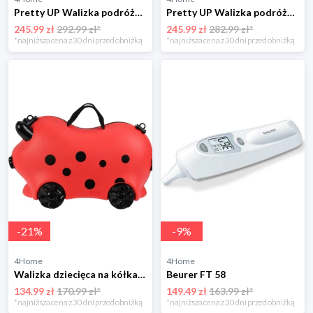
Pretty UP Walizka podróżna ABS16, ciemnoniebieska Pretty Up
Pretty UP Walizka podróżna ABS25 duża, 68 x 47 x29 cm, czerwona Pretty Up
245.99 zł
292.99 zł*
245.99 zł
282.99 zł*
*najniższa cena z 30 dni przed obniżką
*najniższa cena z 30 dni przed obniżką
-
21
%
-
9
%
4Home
4Home
Walizka dziecięca na kółkach, czerwony, 52 x 21 x32 cm 4-Home
Beurer FT 58
134.99 zł
170.99 zł*
149.49 zł
163.99 zł*
*najniższa cena z 30 dni przed obniżką
*najniższa cena z 30 dni przed obniżką