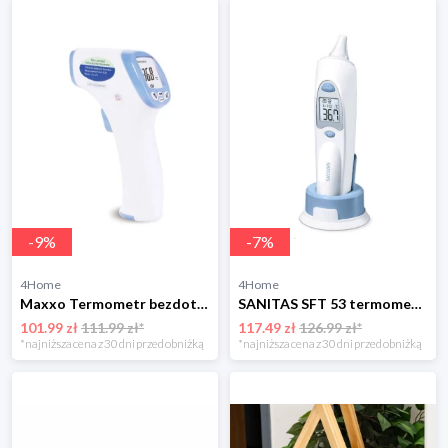
-
9
%
-
7
%
4Home
4Home
Maxxo Termometr bezdotykowy IRT01
SANITAS SFT 53 termometr cyfrowy do ucha Sanitas
101.99 zł
111.99 zł*
117.49 zł
126.99 zł*
*najniższa cena z 30 dni przed obniżką
*najniższa cena z 30 dni przed obniżką