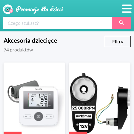
Promocje
Produkty
Akcesoria dziecięce
Filtry
74
produktów
Sklepy
Blog
Wyprawka