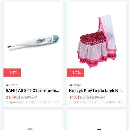
-
10
%
-
10
%
4Home
4Home
SANITAS SFT 01 termometr cyfrowy Sanitas
Koszyk PlayTo dla lalek Nicole, różowy
31.49 zł
34.99 zł*
147.49 zł
163.99 zł*
*najniższa cena z 30 dni przed obniżką
*najniższa cena z 30 dni przed obniżką