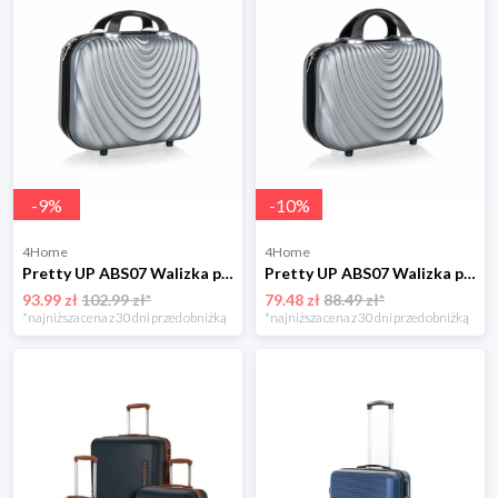
-
9
%
-
10
%
4Home
4Home
Pretty UP ABS07 Walizka podróżna, rozm. 17, szary Pretty Up
Pretty UP ABS07 Walizka podróżna, rozm. 15, szary Pretty Up
93.99 zł
102.99 zł*
79.48 zł
88.49 zł*
*najniższa cena z 30 dni przed obniżką
*najniższa cena z 30 dni przed obniżką