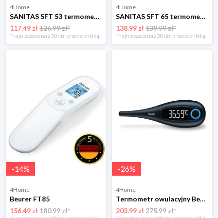
4Home
4Home
SANITAS SFT 53 termometr cyfrowy do ucha Sanitas
SANITAS SFT 65 termometr wielofunkcyjny 6w1 Sanitas
117.49 zł
126.99 zł*
138.99 zł
139.99 zł*
*najniższa cena z 30 dni przed obniżką
*najniższa cena z 30 dni przed obniżką
-
14
%
-
26
%
4Home
4Home
Beurer FT85
Termometr owulacyjny Beurer OT 30
156.49 zł
180.99 zł*
203.99 zł
275.99 zł*