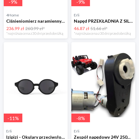
-
9
%
-
9
%
4Home
Erli
Ciśnieniomierz naramienny Beurer BM27+
Napęd PRZEKŁADNIA Z SILNIKIEM 12V/25000rpm/45W do pojazdów na akumulator
236.99 zł
260.99 zł*
46.87 zł
51.66 zł*
*najniższa cena z 30 dni przed obniżką
*najniższa cena z 30 dni przed obniżką
-
11
%
-
8
%
Erli
Erli
Izipizi - Okulary przeciwsłoneczne SUN Kids (9-36m) D Black
Zespół napędowy 24V 25000RPM 200W 795 napęd do pojazdów na akumulator