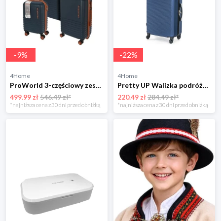
-
9
%
-
22
%
4Home
4Home
ProWorld 3-częściowy zestaw walizek podróżnych 4-Home
Pretty UP Walizka podróżna z tworzywa sztucznego ABS03 M, niebieski 4-Home
499.99 zł
546.49 zł*
220.49 zł
284.49 zł*
*najniższa cena z 30 dni przed obniżką
*najniższa cena z 30 dni przed obniżką