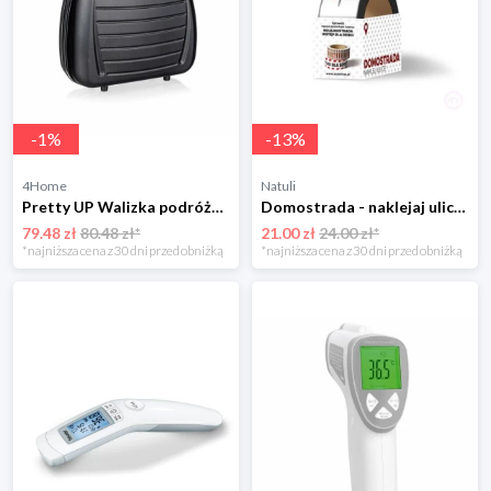
-
1
%
-
13
%
4Home
Natuli
Pretty UP Walizka podróżna ABS16, rozm. 15, czarny Pretty Up
Domostrada - naklejaj ulice Zuzutoys
79.48 zł
80.48 zł*
21.00 zł
24.00 zł*
*najniższa cena z 30 dni przed obniżką
*najniższa cena z 30 dni przed obniżką