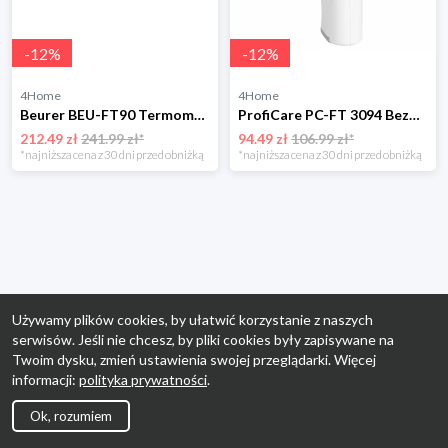
-
12
%
-
12
%
4Home
4Home
Beurer BEU-FT90 Termometr bezdotykowy
ProfiCare PC-FT 3094 Bezdotykowy termometr na podczerwień
212.49 zł
241.99 zł*
94.49 zł
106.99 zł*
*najniższa cena z 30 dni przed obniżką
*najniższa cena z 30 dni przed obniżką
Używamy plików cookies, by ułatwić korzystanie z naszych
serwisów. Jeśli nie chcesz, by pliki cookies były zapisywane na
Twoim dysku, zmień ustawienia swojej przeglądarki. Więcej
informacji:
polityka prywatności
.
Ok, rozumiem