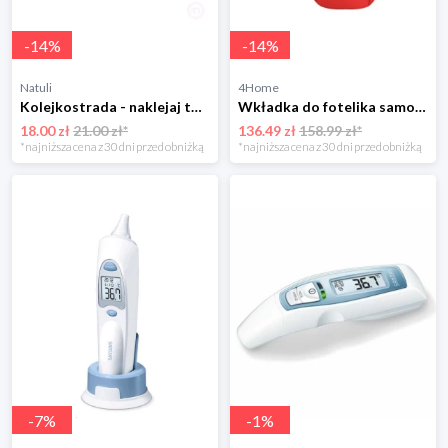
-
14
%
-
14
%
Natuli
4Home
Kolejkostrada - naklejaj tory Zuzutoys
Wkładka do fotelika samochodowego czerwony BabyMatex
18.00 zł
21.00 zł*
136.49 zł
158.99 zł*
*najniższa cena z 30 dni przed obniżką
*najniższa cena z 30 dni przed obniżką
-
7
%
-
1
%