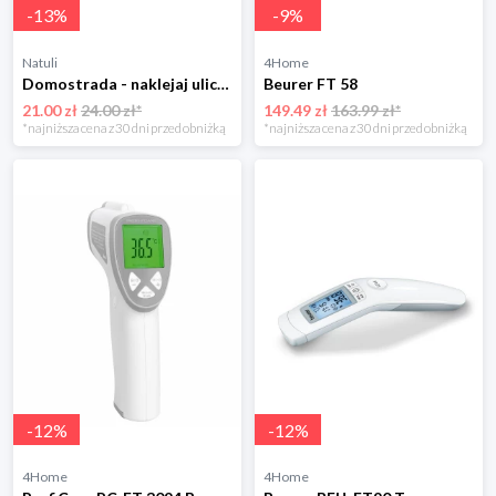
-
13
%
-
9
%
Natuli
4Home
Domostrada - naklejaj ulice Zuzutoys
Beurer FT 58
21.00 zł
24.00 zł*
149.49 zł
163.99 zł*
*najniższa cena z 30 dni przed obniżką
*najniższa cena z 30 dni przed obniżką
-
12
%
-
12
%
4Home
4Home