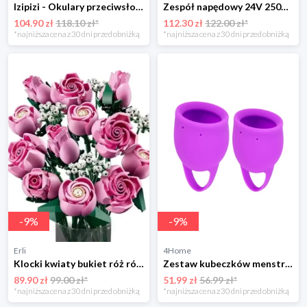
Izipizi - Okulary przeciwsłoneczne SUN Kids (9-36m) D Black
Zespół napędowy 24V 25000RPM 200W 795 napęd do pojazdów na akumulator
104.90 zł
118.10 zł*
112.30 zł
122.00 zł*
*najniższa cena z 30 dni przed obniżką
*najniższa cena z 30 dni przed obniżką
-
9
%
-
9
%
Erli
4Home
Klocki kwiaty bukiet róż różowe róże 789 elementów wieczna ozdoba
Zestaw kubeczków menstruacyjnych, 2 szt. 4-Home
89.90 zł
99.00 zł*
51.99 zł
56.99 zł*
*najniższa cena z 30 dni przed obniżką
*najniższa cena z 30 dni przed obniżką