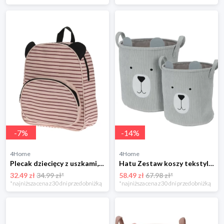
-
7
%
-
14
%
4Home
4Home
Plecak dziecięcy z uszkami, różowy, 28 x 32 x 10 cm 4-Home
Hatu Zestaw koszy tekstylnych dla dzieci Niedźwiedź, 2 szt. 4-Home
32.49 zł
34.99 zł*
58.49 zł
67.98 zł*
*najniższa cena z 30 dni przed obniżką
*najniższa cena z 30 dni przed obniżką