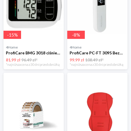
-
15
%
-
8
%
4Home
4Home
ProfiCare BMG 3018 ciśnieniomierz nadgarstkowy
ProfiCare PC-FT 3095 Bezdotykowy termometr na podczerwień
81.99 zł
96.49 zł*
99.99 zł
108.49 zł*
*najniższa cena z 30 dni przed obniżką
*najniższa cena z 30 dni przed obniżką