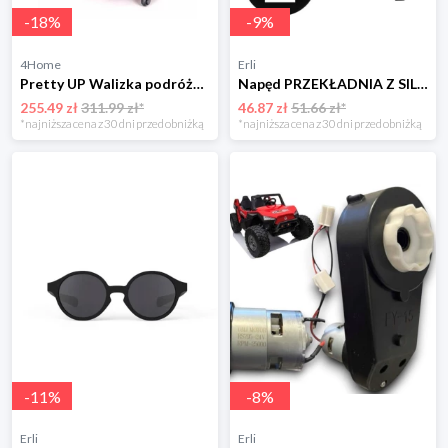
-
18
%
-
9
%
4Home
Erli
Pretty UP Walizka podróżna na kółkach ABS29, L,bordowa Pretty Up
Napęd PRZEKŁADNIA Z SILNIKIEM 12V/25000rpm/45W do pojazdów na akumulator
255.49 zł
311.99 zł*
46.87 zł
51.66 zł*
*najniższa cena z 30 dni przed obniżką
*najniższa cena z 30 dni przed obniżką
-
11
%
-
8
%
Erli
Erli