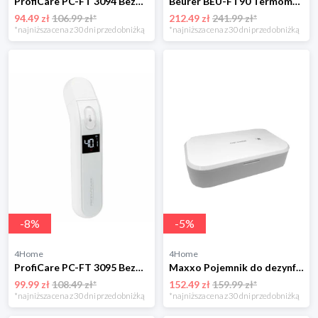
ProfiCare PC-FT 3094 Bezdotykowy termometr na podczerwień
Beurer BEU-FT90 Termometr bezdotykowy
94.49 zł
106.99 zł*
212.49 zł
241.99 zł*
*najniższa cena z 30 dni przed obniżką
*najniższa cena z 30 dni przed obniżką
-
8
%
-
5
%
4Home
4Home
ProfiCare PC-FT 3095 Bezdotykowy termometr na podczerwień
Maxxo Pojemnik do dezynfekcji UVC z szybką ładowarką
99.99 zł
108.49 zł*
152.49 zł
159.99 zł*
*najniższa cena z 30 dni przed obniżką
*najniższa cena z 30 dni przed obniżką