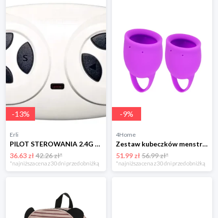
-
13
%
-
9
%
Erli
4Home
PILOT STEROWANIA 2.4G DO AUT AUTA NA AKUMULATOR Kontroler JR TYP 2
Zestaw kubeczków menstruacyjnych, 2 szt. 4-Home
36.63 zł
42.26 zł*
51.99 zł
56.99 zł*
*najniższa cena z 30 dni przed obniżką
*najniższa cena z 30 dni przed obniżką