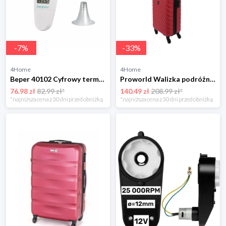
-
7
%
-
33
%
4Home
4Home
Beper 40102 Cyfrowy termometr douszny
Proworld Walizka podróżna 28 l, czerwony 4-Home
76.98 zł
82.99 zł*
140.49 zł
208.99 zł*
*najniższa cena z 30 dni przed obniżką
*najniższa cena z 30 dni przed obniżką