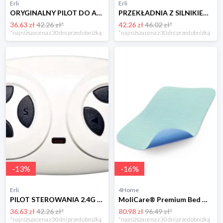
Erli
Erli
ORYGINALNY PILOT DO AUTA NA AKUMULATOR DLA DZIECI zdalnie sterowany 2.4 G
PRZEKŁADNIA Z SILNIKIEM 12V/20000rpm/45W Silnik Napęd do auta na akumulator
36.63 zł
42.26 zł*
42.26 zł
46.02 zł*
*najniższa cena z 30 dni przed obniżką
*najniższa cena z 30 dni przed obniżką
-
13
%
-
16
%
Erli
4Home
PILOT STEROWANIA 2.4G DO AUT AUTA NA AKUMULATOR Kontroler JR TYP 2
MoliCare® Premium Bed Mat Textile, 75 x 85 cm Hartmann
36.63 zł
42.26 zł*
80.98 zł
96.49 zł*
*najniższa cena z 30 dni przed obniżką
*najniższa cena z 30 dni przed obniżką