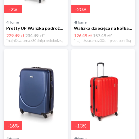
-
2
%
-
20
%
4Home
4Home
Pretty UP Walizka podróżna z tworzywa sztucznego ABS07 M, szary Pretty Up
Walizka dziecięca na kółkach, pomarańczowy, 52 x 21 x 32 cm 4-Home
229.49 zł
234.49 zł*
126.49 zł
157.49 zł*
*najniższa cena z 30 dni przed obniżką
*najniższa cena z 30 dni przed obniżką
-
16
%
-
13
%
4Home
4Home