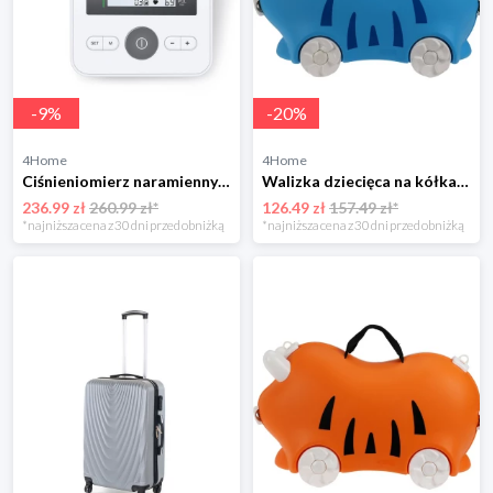
-
9
%
-
20
%
4Home
4Home
Ciśnieniomierz naramienny Beurer BM27+
Walizka dziecięca na kółkach, niebieski, 52 x 21 x 32 cm 4-Home
236.99 zł
260.99 zł*
126.49 zł
157.49 zł*
*najniższa cena z 30 dni przed obniżką
*najniższa cena z 30 dni przed obniżką