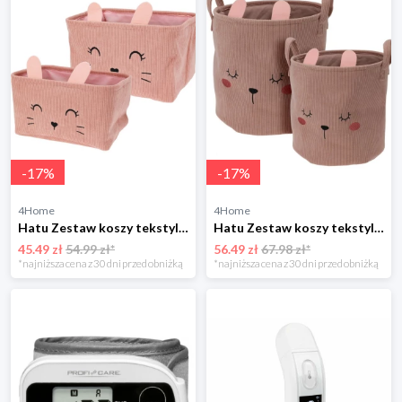
-
17
%
-
17
%
4Home
4Home
Hatu Zestaw koszy tekstylnych dla dzieci, różowy,2 szt. 4-Home
Hatu Zestaw koszy tekstylnych dla dzieci Królik, 2szt. 4-Home
45.49 zł
54.99 zł*
56.49 zł
67.98 zł*
*najniższa cena z 30 dni przed obniżką
*najniższa cena z 30 dni przed obniżką