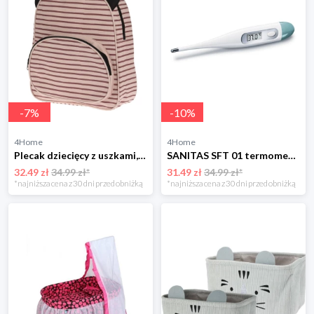
-
7
%
-
10
%
4Home
4Home
Plecak dziecięcy z uszkami, różowy, 28 x 32 x 10 cm 4-Home
SANITAS SFT 01 termometr cyfrowy Sanitas
32.49 zł
34.99 zł*
31.49 zł
34.99 zł*
*najniższa cena z 30 dni przed obniżką
*najniższa cena z 30 dni przed obniżką