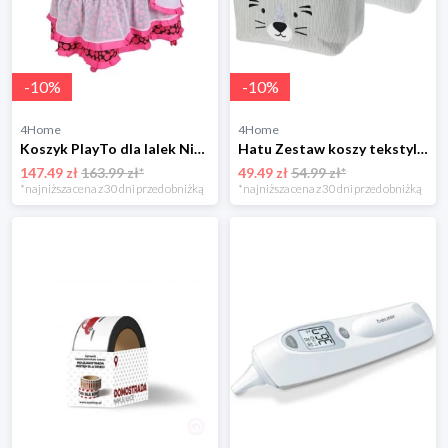
-
10
%
-
10
%
4Home
4Home
Koszyk PlayTo dla lalek Nicole, różowy
Hatu Zestaw koszy tekstylnych dla dzieci, szary, 2szt. 4-Home
147.49 zł
163.99 zł*
49.49 zł
54.99 zł*
*najniższa cena z 30 dni przed obniżką
*najniższa cena z 30 dni przed obniżką