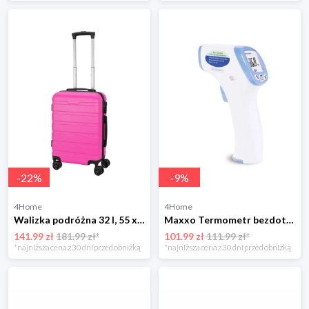
-
22
%
-
9
%
4Home
4Home
Walizka podróżna 32 l, 55 x 35 x 21,5 cm 4-Home
Maxxo Termometr bezdotykowy IRT01
141.99 zł
181.99 zł*
101.99 zł
111.99 zł*
*najniższa cena z 30 dni przed obniżką
*najniższa cena z 30 dni przed obniżką