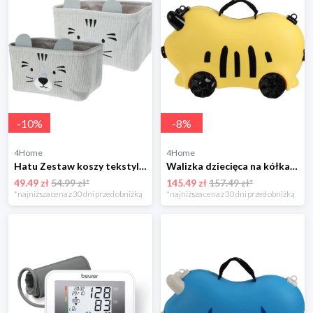
-
10
%
-
8
%
4Home
4Home
Hatu Zestaw koszy tekstylnych dla dzieci, szary, 2szt. 4-Home
Walizka dziecięca na kółkach, żółta, 52 x 21 x 32cm 4-Home
49.49 zł
54.99 zł*
145.49 zł
157.49 zł*
*najniższa cena z 30 dni przed obniżką
*najniższa cena z 30 dni przed obniżką