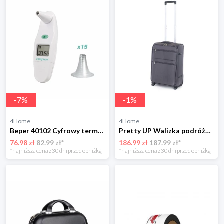
-
7
%
-
1
%
4Home
4Home
Beper 40102 Cyfrowy termometr douszny
Pretty UP Walizka podróżna tekstylna TEX15 S,, szary 4-Home
76.98 zł
82.99 zł*
186.99 zł
187.99 zł*
*najniższa cena z 30 dni przed obniżką
*najniższa cena z 30 dni przed obniżką