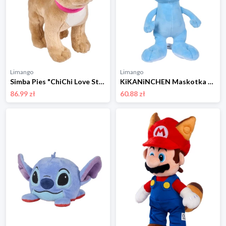
Limango
Limango
Simba Pies "ChiChi Love Street" - 3+ rozmiar: onesize
KiKANiNCHEN Maskotka - 0+ rozmiar: onesize
86.99 zł
60.88 zł