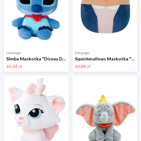
Limango
Limango
Simba Maskotka "Disney Doorables Stitch" w kolorze niebieskim - 0+ rozmiar: onesize
Squishmallows Maskotka "Eleven" - wys. 30 cm - 3+ rozmiar: onesize
65.54 zł
60.88 zł