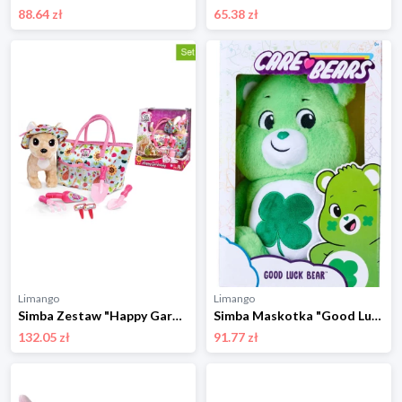
88.64 zł
65.38 zł
Limango
Limango
Simba Zestaw "Happy Gardening" - 3+ rozmiar: onesize
Simba Maskotka "Good Luck Bear" - 0+ rozmiar: onesize
132.05 zł
91.77 zł