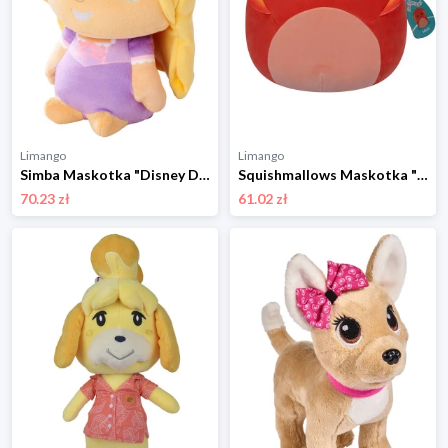
Limango
Limango
Simba Maskotka "Disney Doorables Rapunzel" w różnych kolorach - 0+ rozmiar: onesize
Squishmallows Maskotka "Maxie" - wys. 31 cm - 0+ rozmiar: onesize
70.23 zł
61.02 zł