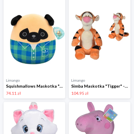
Limango
Limango
Squishmallows Maskotka "Prince" - wys. 30 cm - 3+ rozmiar: onesize
Simba Maskotka "Tigger" - 0+ rozmiar: onesize
74.11 zł
104.95 zł