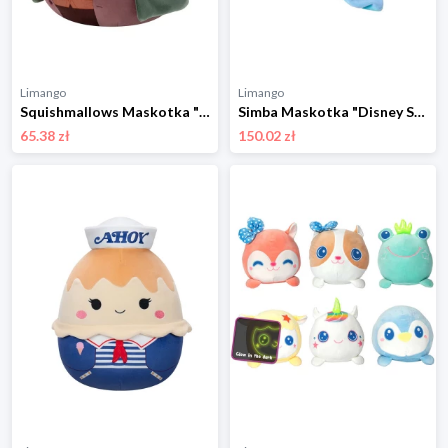
Limango
Limango
Squishmallows Maskotka "Frodo" w kolorze brązowym - 3+ rozmiar: onesize
Simba Maskotka "Disney Snuglets Wellbeing Stitch" w kolorze błękitnym - 0+ rozmiar: onesize
65.38 zł
150.02 zł