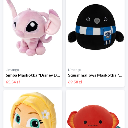
Limango
Limango
Simba Maskotka "Disney Doorables Angel" w kolorze jasnoróżowym - 0+ rozmiar: onesize
Squishmallows Maskotka "Ravenclaw Raven" w kolorze czarnym - 3+ rozmiar: onesize
65.54 zł
69.58 zł