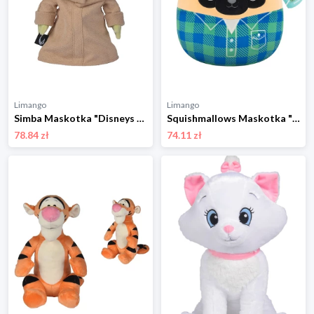
Limango
Limango
Simba Maskotka "Disneys Mandalorian" - 0+ rozmiar: onesize
Squishmallows Maskotka "Prince" - wys. 30 cm - 3+ rozmiar: onesize
78.84 zł
74.11 zł