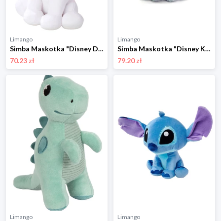
Limango
Limango
Simba Maskotka "Disney Doorables" w kolorze białym - 0+ rozmiar: onesize
Simba Maskotka "Disney Klassik Refresh Dumbo" w kolorze szarym - 0+ rozmiar: onesize
70.23 zł
79.20 zł
Limango
Limango