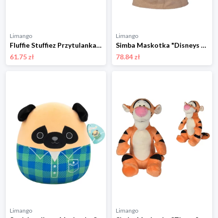
Limango
Limango
Fluffie Stuffiez Przytulanka ze wzorem -3+ rozmiar: onesize
Simba Maskotka "Disneys Mandalorian" - 0+ rozmiar: onesize
61.75 zł
78.84 zł
Limango
Limango