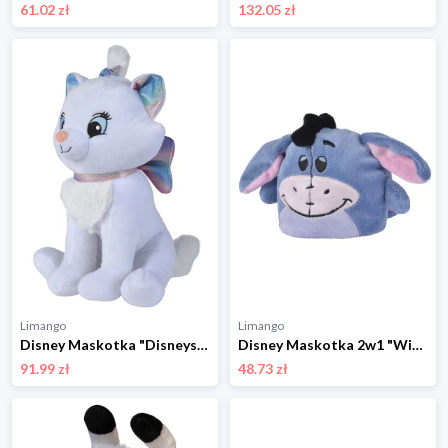
61.02 zł
132.05 zł
Limango
Limango
Disney Maskotka "Disneys Aristocats" - 0+ rozmiar: onesize
Disney Maskotka 2w1 "Winnie/ I-Aah" - 0+ rozmiar: onesize
91.99 zł
48.73 zł