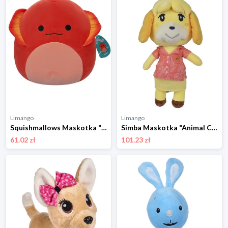
Limango
Limango
Squishmallows Maskotka "Maxie" - wys. 31 cm - 0+ rozmiar: onesize
Simba Maskotka "Animal Crossing Melinda" - 0+ rozmiar: onesize
61.02 zł
101.23 zł