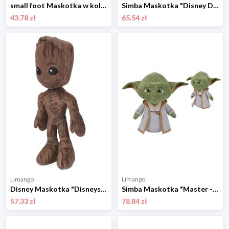
small foot Maskotka w kolorze zielonym - 0+ rozmiar: onesize
Simba Maskotka "Disney Doorables Stitch 2" w kolorze niebieskim - 0+ rozmiar: onesize
43.78 zł
65.54 zł
Limango
Limango
Disney Maskotka "Disneys Marvel Groot" - 0+ rozmiar: onesize
Simba Maskotka "Master - Disney Young Jedi Adventures" - 0+ rozmiar: onesize
57.33 zł
78.84 zł