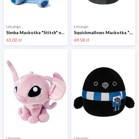
Limango
Limango
Simba Maskotka "Stitch" na ramię - 0+ rozmiar: onesize
Squishmallows Maskotka "Harry Potter" w kolorze czarno-czerwonym - 3+ rozmiar: onesize
61.02 zł
69.58 zł
Limango
Limango