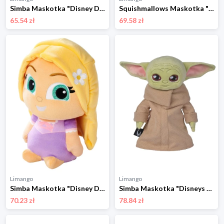
Simba Maskotka "Disney Doorables Angel" w kolorze jasnoróżowym - 0+ rozmiar: onesize
Squishmallows Maskotka "Ravenclaw Raven" w kolorze czarnym - 3+ rozmiar: onesize
65.54 zł
69.58 zł
Limango
Limango
Simba Maskotka "Disney Doorables Rapunzel" w różnych kolorach - 0+ rozmiar: onesize
Simba Maskotka "Disneys Mandalorian" - 0+ rozmiar: onesize
70.23 zł
78.84 zł