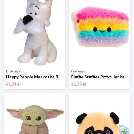
Limango
Limango
Happy People Maskotka "Idefix" - 0+ rozmiar: onesize
Fluffie Stuffiez Przytulanka ze wzorem -3+ rozmiar: onesize
61.31 zł
61.75 zł