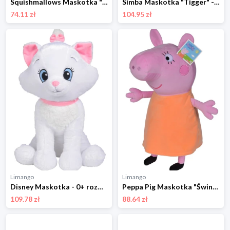
Squishmallows Maskotka "Prince" - wys. 30 cm - 3+ rozmiar: onesize
Simba Maskotka "Tigger" - 0+ rozmiar: onesize
74.11 zł
104.95 zł
Limango
Limango
Disney Maskotka - 0+ rozmiar: onesize
Peppa Pig Maskotka "Świnka Peppa" - 0+ rozmiar: onesize
109.78 zł
88.64 zł