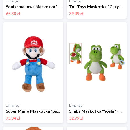
Limango
Limango
Squishmallows Maskotka "Butterscotch" - wys. 30 cm - 3+ rozmiar: onesize
Toi-Toys Maskotka "Cuty XL" (produkt niespodzianka) - 2+ rozmiar: onesize
65.38 zł
39.49 zł
Limango
Limango
Super Mario Maskotka "Super Mario" - 0+ rozmiar: onesize
Simba Maskotka "Yoshi" - 12 m+ rozmiar: onesize
75.34 zł
52.79 zł