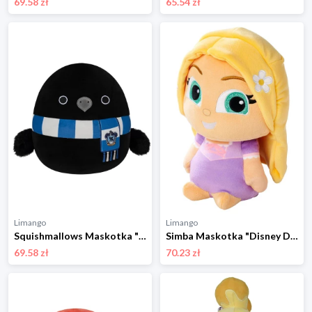
69.58 zł
65.54 zł
Limango
Limango
Squishmallows Maskotka "Ravenclaw Raven" w kolorze czarnym - 3+ rozmiar: onesize
Simba Maskotka "Disney Doorables Rapunzel" w różnych kolorach - 0+ rozmiar: onesize
69.58 zł
70.23 zł