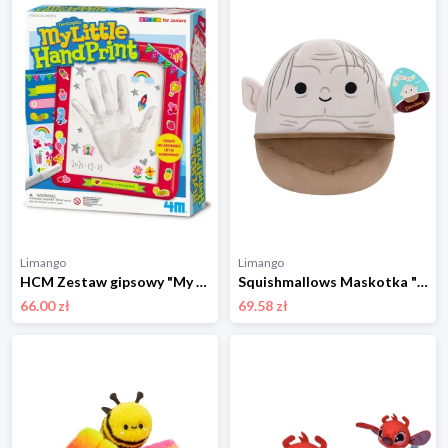
Limango
Limango
HCM Zestaw gipsowy "My Little Handprint" - 5+ rozmiar: onesize
Squishmallows Maskotka "Gollum" w kolorze beżowo-jasnobrązowym - 3+ rozmiar: onesize
66.00 zł
69.58 zł