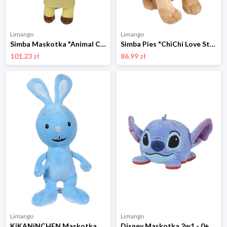
Limango
Limango
Simba Maskotka "Animal Crossing Melinda" - 0+ rozmiar: onesize
Simba Pies "ChiChi Love Street" - 3+ rozmiar: onesize
101.23 zł
86.99 zł
Limango
Limango
KiKANiNCHEN Maskotka - 0+ rozmiar: onesize
Disney Maskotka 2w1 - 0+ rozmiar: onesize