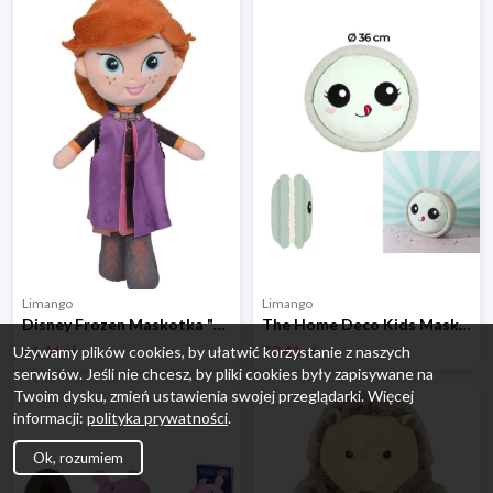
Limango
Limango
Disney Frozen Maskotka "Friends Anna" - wys. 25 cm - 0+ rozmiar: onesize
The Home Deco Kids Maskotka 'Kawaii Macaron'' w kolorze zielonym - 0+ rozmiar: onesize
61.46 zł
70.41 zł
Używamy plików cookies, by ułatwić korzystanie z naszych
serwisów. Jeśli nie chcesz, by pliki cookies były zapisywane na
Twoim dysku, zmień ustawienia swojej przeglądarki. Więcej
informacji:
polityka prywatności
.
Ok, rozumiem