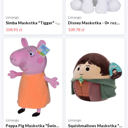
Limango
Limango
Simba Maskotka "Tigger" - 0+ rozmiar: onesize
Disney Maskotka - 0+ rozmiar: onesize
104.95 zł
109.78 zł
Limango
Limango
Peppa Pig Maskotka "Świnka Peppa" - 0+ rozmiar: onesize
Squishmallows Maskotka "Frodo" w kolorze brązowym - 3+ rozmiar: onesize