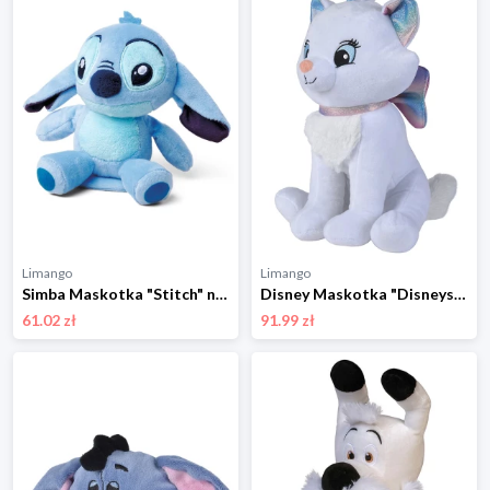
Limango
Limango
Simba Maskotka "Stitch" na ramię - 0+ rozmiar: onesize
Disney Maskotka "Disneys Aristocats" - 0+ rozmiar: onesize
61.02 zł
91.99 zł