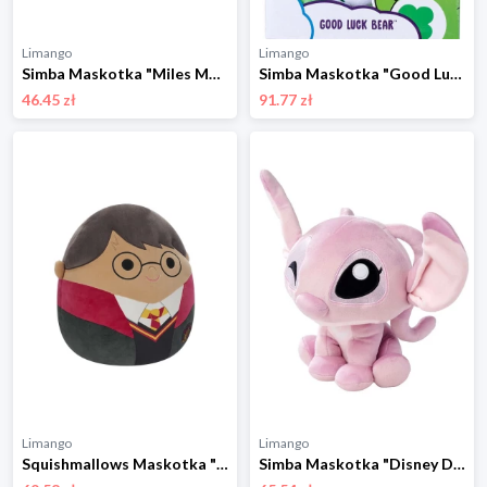
Limango
Limango
Simba Maskotka "Miles Morales" - 0+ rozmiar: onesize
Simba Maskotka "Good Luck Bear" - 0+ rozmiar: onesize
46.45 zł
91.77 zł
Limango
Limango
Squishmallows Maskotka "Harry Potter" w kolorze czarno-czerwonym - 3+ rozmiar: onesize
Simba Maskotka "Disney Doorables Angel" w kolorze jasnoróżowym - 0+ rozmiar: onesize