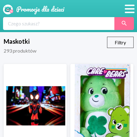
Promocje
Produkty
Maskotki
Filtry
293
produktów
Sklepy
Blog
Wyprawka