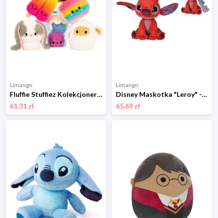
Limango
Limango
Fluffie Stuffiez Kolekcjonerska pluszowa zabawka 3w1 - 3+ (produkt niespodzianka) rozmiar: onesize
Disney Maskotka "Leroy" - 0+ rozmiar: onesize
61.31 zł
65.69 zł