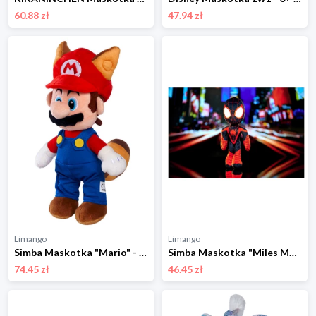
60.88 zł
47.94 zł
Limango
Limango
Simba Maskotka "Mario" - 0+ rozmiar: onesize
Simba Maskotka "Miles Morales" - 0+ rozmiar: onesize
74.45 zł
46.45 zł