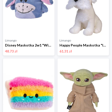
Limango
Limango
Disney Maskotka 2w1 "Winnie/ I-Aah" - 0+ rozmiar: onesize
Happy People Maskotka "Idefix" - 0+ rozmiar: onesize
48.73 zł
61.31 zł