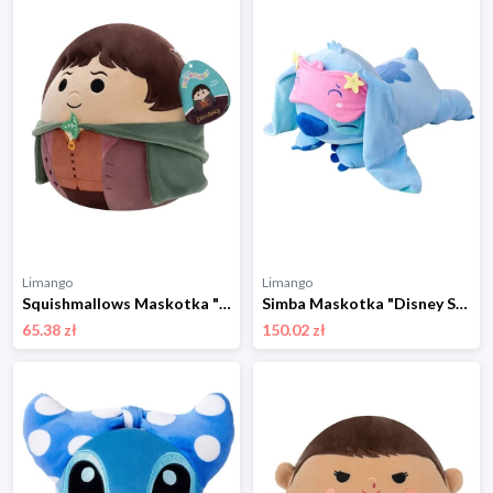
Limango
Limango
Squishmallows Maskotka "Frodo" w kolorze brązowym - 3+ rozmiar: onesize
Simba Maskotka "Disney Snuglets Wellbeing Stitch" w kolorze błękitnym - 0+ rozmiar: onesize
65.38 zł
150.02 zł