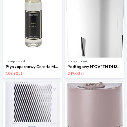
Komputronik
Komputronik
Płyn zapachowy Cereria Molla Basil & Mandarin 200 ml
Podłogowy N'OVEEN DH350 UV biały
109.90 zł
249.00 zł