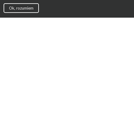
Ok, rozumiem
Strona Główna
Promocje
Sklepy
Wyprawka