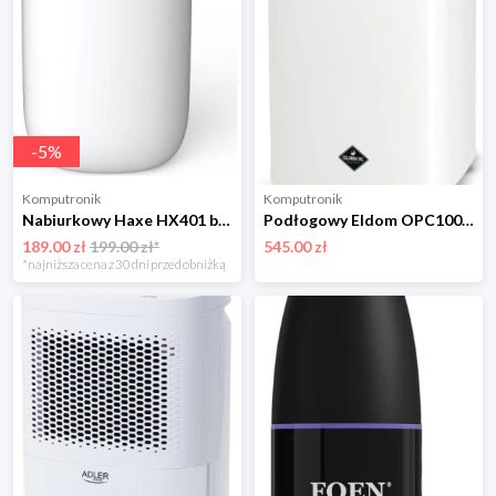
-
5
%
Komputronik
Komputronik
Nabiurkowy Haxe HX401 biały
Podłogowy Eldom OPC1000N
189.00 zł
199.00 zł*
545.00 zł
*najniższa cena z 30 dni przed obniżką