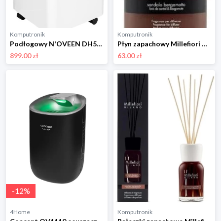
Komputronik
Komputronik
Podłogowy N'OVEEN DH5000 X-LINE biały
Płyn zapachowy Millefiori Milano Sandalo Bergamotto 250ml Uzupełniacz
899.00 zł
63.00 zł
-
12
%
4Home
Komputronik