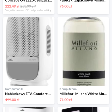
Concept OV1110 osuszacz powietrza Perfect Air, czarny
Pałeczki zapachowe Millefiori Milano Sandalo Bergamotto 100ml Pałeczki
222.49 zł
253.99 zł*
76.00 zł
*najniższa cena z 30 dni przed obniżką
Komputronik
Komputronik
Nabiurkowy ETA Comfort biały
Millefiori Milano White Musk 250ml
499.00 zł
71.00 zł