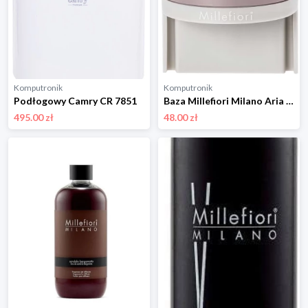
Komputronik
Komputronik
Podłogowy Camry CR 7851
Baza Millefiori Milano Aria Baza z Regulacją Intensywności
495.00 zł
48.00 zł