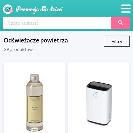
Promocje
Produkty
Odświeżacze powietrza
Filtry
39
produktów
Sklepy
Blog
Wyprawka