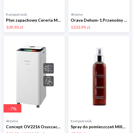
Komputronik
4Home
Płyn zapachowy Cereria Molla Velvet Wood 200ml
Orava Dehum-1 Przenośny osuszacz powietrza
109.90 zł
1333.99 zł
-
7
%
4Home
Komputronik
Concept OV2216 Osuszacz powietrza Perfect Air Smart, biały
Spray do pomieszczeń Millefiori Milano Sandalo Bergamotto 150ml