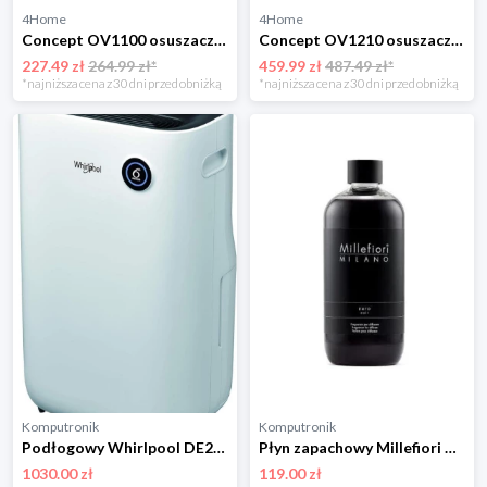
4Home
4Home
Concept OV1100 osuszacz powietrza Perfect Air, biały
Concept OV1210 osuszacz i oczyszczacz powietrza Perfect Air, czarny
227.49 zł
264.99 zł*
459.99 zł
487.49 zł*
*najniższa cena z 30 dni przed obniżką
*najniższa cena z 30 dni przed obniżką
Komputronik
Komputronik
Podłogowy Whirlpool DE20W5252 biały
Płyn zapachowy Millefiori Milano Nero 500ml
1030.00 zł
119.00 zł