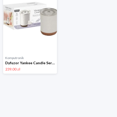
Komputronik
Dyfuzor Yankee Candle Serene Air Zestaw dyfuzor + olejek
239.00 zł