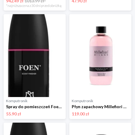
942.49 zł
1013.99 zł*
47.90 zł
*najniższa cena z 30 dni przed obniżką
Komputronik
Komputronik
Spray do pomieszczeń Foen Flower 500ml
Płyn zapachowy Millefiori Milano Magnolia Blossom & Wood 500ml
55.90 zł
119.00 zł