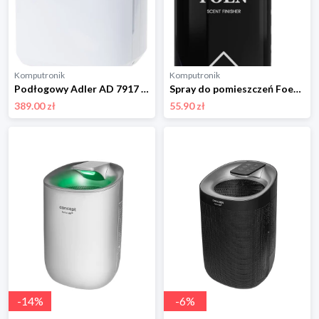
Komputronik
Komputronik
Podłogowy Adler AD 7917 biały
Spray do pomieszczeń Foen Jack 500ml
389.00 zł
55.90 zł
-
14
%
-
6
%