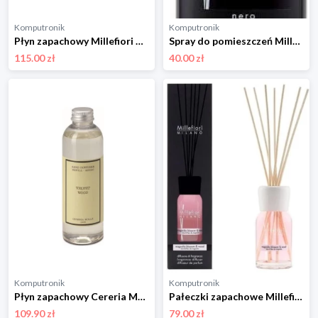
Komputronik
Komputronik
Płyn zapachowy Millefiori Milano Sandalo Bergamotto 500 ml
Spray do pomieszczeń Millefiori Milano Nero 150 ml
115.00 zł
40.00 zł
Komputronik
Komputronik
Płyn zapachowy Cereria Molla Moroccan Cedar 200 ml
Pałeczki zapachowe Millefiori Milano Magnolia Blossom & Wood 100ml Pałeczki
109.90 zł
79.00 zł