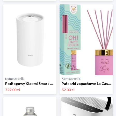
Komputronik
Komputronik
Podłogowy Xiaomi Smart Dehumidifier Lite biały
Pałeczki zapachowe La Casa De Los Aromas Oh! Happy Scents Patyczki Zapachowe Marine Breeze 100ml .
729.00 zł
52.00 zł